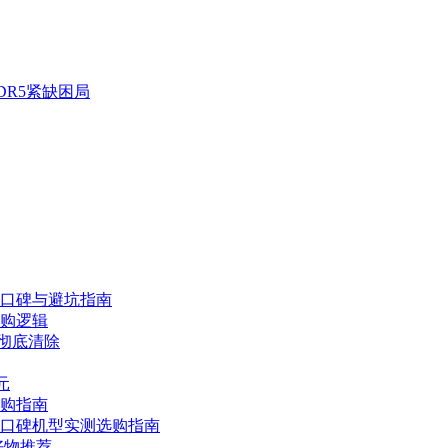
DR5紧缺困局
口碑与避坑指南
购逻辑
难彻底清除
元
选购指南
高口碑机型实测选购指南
好物推荐