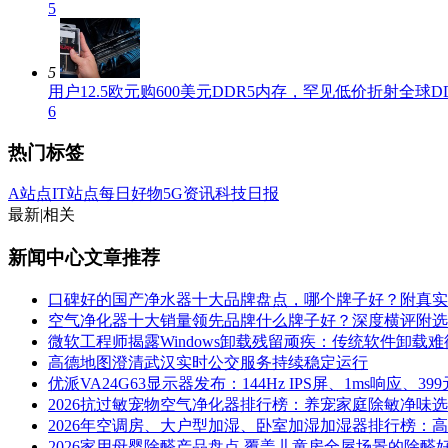
5
5
用户12.5欧元购600美元DDR5内存，罕见低价折射全球D
6
热门标签
A站点
IT站点
每日好物
5G资讯
科技日报
最新
|
相关
新闻中心文章推荐
口碑好的国产净水器十大品牌盘点，哪个牌子好？附真实
空气净化器十大销量领先品牌什么牌子好？深度横评附选
微软工程师揭露Windows卸载残留顽疾：传统软件卸载
高德地图澄清武汉实时公交服务持续稳定运行
优派VA24G63显示器发布：144Hz IPS屏、1ms响应、399
2026抗过敏宠物空气净化器排行榜：养宠家庭除敏净味
2026年空调房、大户型加湿、卧室加湿加湿器排行榜：
2026家用母婴除醛产品盘点 覆盖儿童房全屋场景的除醛