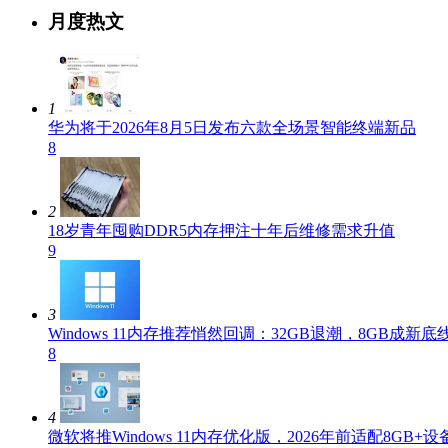
月度热文
1
华为将于2026年8月5日发布六款全场景智能终端新品
8
2
18岁青年囤购DDR5内存押注十年后维修需求升值
9
3
Windows 11内存推荐悄然回调：32GB退潮，8GB成新底
8
4
微软将推Windows 11内存优化版，2026年前适配8GB+设