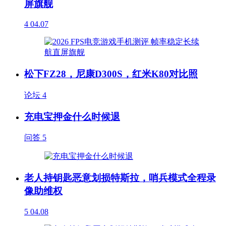
屏旗舰
4
04.07
松下FZ28，尼康D300S，红米K80对比照
论坛
4
充电宝押金什么时候退
问答
5
老人持钥匙恶意划损特斯拉，哨兵模式全程录
像助维权
5
04.08