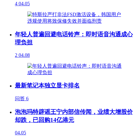
4
04.05
年轻人普遍回避电话铃声：即时语音沟通成心
理负担
2
04.08
最新笔记本独立显卡排名
问答
6
泡泡玛特辟谣王宁内部信传闻，业绩大增股价
却跌，已回购14亿港元
04.05