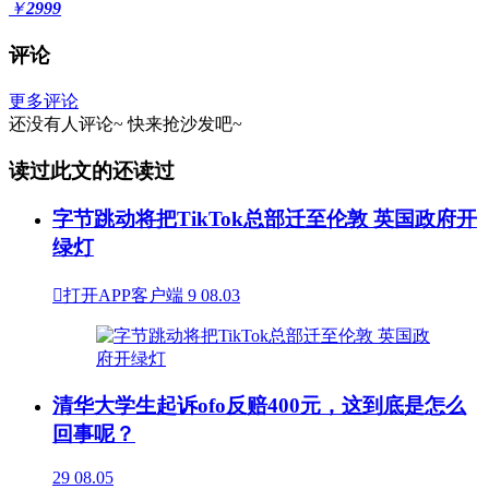
￥
2999
评论
更多评论
还没有人评论~
快来
抢沙发
吧~
读过此文的还读过
字节跳动将把TikTok总部迁至伦敦 英国政府开
绿灯

打开APP客户端
9
08.03
清华大学生起诉ofo反赔400元，这到底是怎么
回事呢？
29
08.05