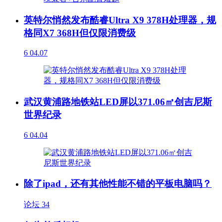
英特尔悄然发布酷睿Ultra X9 378H处理器，规
格同X7 368H但仅限消费级
6
04.07
武汉黄浦路地铁站LED屏以371.06㎡创吉尼斯
世界纪录
6
04.04
除了ipad，还有其他性能不错的平板电脑吗？
论坛
34