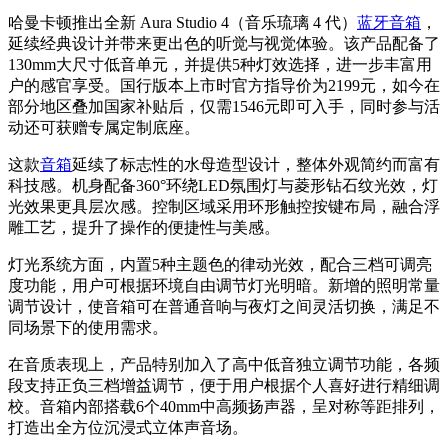
哈曼卡顿推出全新 Aura Studio 4（音乐琉璃 4 代）
蓝牙音箱
，
延续经典设计并带来更出色的听觉与视觉体验。该产品配备了
130mm大尺寸低音单元，并提供5种灯效选择，进一步丰富用
户的感官享受。国行版本上市时官方指导价为2199元，如今在
部分地区叠加国家补贴后，仅需1546元即可入手，同时参与活
动还可获赠专属定制底座。
这款
音箱
延续了标志性的水母造型设计，整体外观简约而富有
科技感。机身配备360°环绕LED氛围灯与菱形钻石纹光效，灯
光效果更具层次感。控制区域采用环形触控按键布局，融合浮
雕工艺，提升了操作的便捷性与美感。
灯光系统方面，内置5种主题色的律动光效，配合三档可调亮
度功能，用户可根据环境自由调节灯光明暗。新增的照明常量
调节设计，使音箱可在普通音响与夜灯之间灵活切换，满足不
同场景下的使用需求。
在音质表现上，产品特别加入了高中低音独立调节功能，各频
段支持正负三档增益调节，便于用户根据个人喜好进行精细调
校。音箱内部搭载6个40mm中高频扬声器，呈对称等距排列，
打造出全方位沉浸式立体声音场。