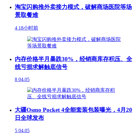
淘宝闪购推外卖接力模式，破解商场医院等场
景取餐难
4
18小时前
内存价格半月暴跌30%，经销商库存积压、全
线亏损求解触底信号
8
04.05
大疆Osmo Pocket 4全能套装包装曝光，4月20
日全球发布
5
04.05