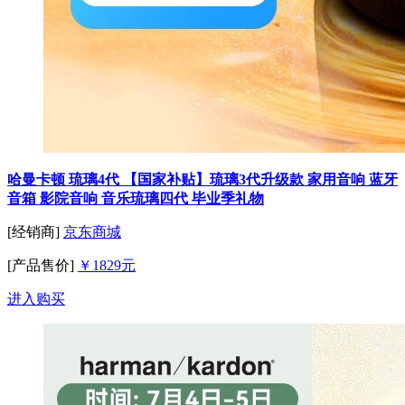
哈曼卡顿 琉璃4代 【国家补贴】琉璃3代升级款 家用音响 蓝牙
音箱 影院音响 音乐琉璃四代 毕业季礼物
[经销商]
京东商城
[产品售价]
￥1829元
进入购买