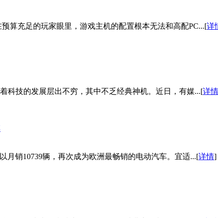
算充足的玩家眼里，游戏主机的配置根本无法和高配PC...[
详
着科技的发展层出不穷，其中不乏经典神机。近日，有媒...[
详
el 3以月销10739辆，再次成为欧洲最畅销的电动汽车。宜适...[
详情
]