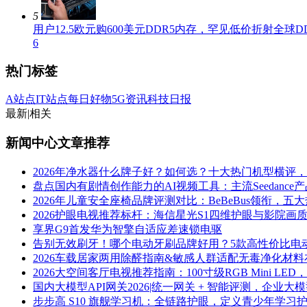
5
用户12.5欧元购600美元DDR5内存，罕见低价折射全球D
6
热门标签
A站点
IT站点
每日好物
5G资讯
科技日报
最新
|
相关
新闻中心文章推荐
2026年净水器什么牌子好？如何选？十大热门机型横评
盘点国内有剧情创作能力的AI视频工具：主流Seedance
2026年儿童安全座椅品牌评测对比：BeBeBus领衔，
2026护眼电视推荐标杆：海信星光S1四维护眼与影院画
享界G9首发华为智擎自适应差速锁电驱
告别无效刷牙！哪个电动牙刷品牌好用？5款高性价比电
2026车载居家两用除醛指南&敏感人群适配无毒净化材
2026大空间客厅电视推荐指南：100寸级RGB Mini L
国内大模型API网关2026|统一网关 + 智能评测，企业
步步高 S10 旗舰学习机：全链路护眼，定义青少年学习