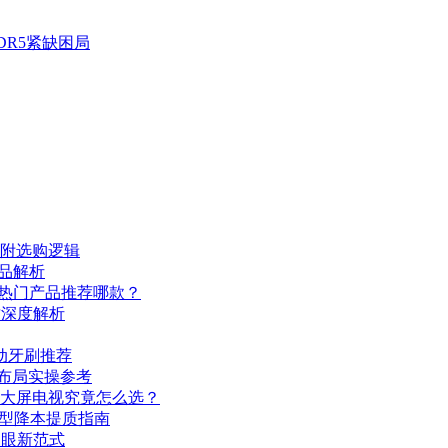
DR5紧缺困局
，附选购逻辑
产品解析
五大热门产品推荐哪款？
质深度解析
动牙刷推荐
料布局实操参考
ED，大屏电视究竟怎么选？
大模型降本提质指南
护眼新范式