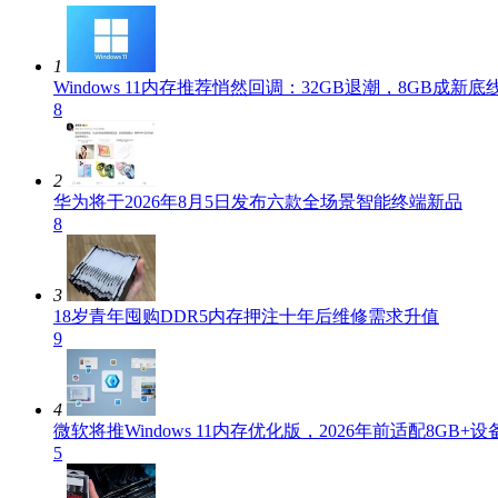
1
Windows 11内存推荐悄然回调：32GB退潮，8GB成新底
8
2
华为将于2026年8月5日发布六款全场景智能终端新品
8
3
18岁青年囤购DDR5内存押注十年后维修需求升值
9
4
微软将推Windows 11内存优化版，2026年前适配8GB+设
5