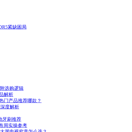
DR5紧缺困局
，附选购逻辑
产品解析
五大热门产品推荐哪款？
质深度解析
动牙刷推荐
料布局实操参考
ED，大屏电视究竟怎么选？