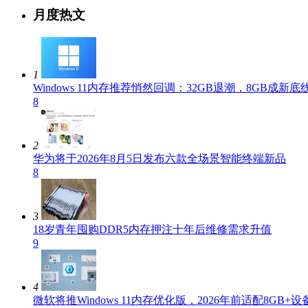
月度热文
1
Windows 11内存推荐悄然回调：32GB退潮，8GB成新底
8
2
华为将于2026年8月5日发布六款全场景智能终端新品
8
3
18岁青年囤购DDR5内存押注十年后维修需求升值
9
4
微软将推Windows 11内存优化版，2026年前适配8GB+设