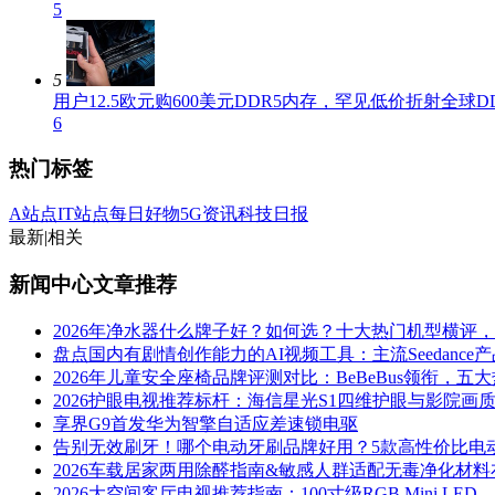
5
5
用户12.5欧元购600美元DDR5内存，罕见低价折射全球D
6
热门标签
A站点
IT站点
每日好物
5G资讯
科技日报
最新
|
相关
新闻中心文章推荐
2026年净水器什么牌子好？如何选？十大热门机型横评
盘点国内有剧情创作能力的AI视频工具：主流Seedance
2026年儿童安全座椅品牌评测对比：BeBeBus领衔，
2026护眼电视推荐标杆：海信星光S1四维护眼与影院画
享界G9首发华为智擎自适应差速锁电驱
告别无效刷牙！哪个电动牙刷品牌好用？5款高性价比电
2026车载居家两用除醛指南&敏感人群适配无毒净化材
2026大空间客厅电视推荐指南：100寸级RGB Mini L