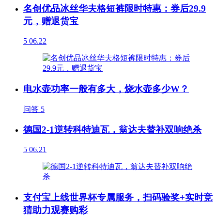
名创优品冰丝华夫格短裤限时特惠：券后29.9
元，赠退货宝
5
06.22
电水壶功率一般有多大，烧水壶多少W？
问答
5
德国2-1逆转科特迪瓦，翁达夫替补双响绝杀
5
06.21
支付宝上线世界杯专属服务，扫码验奖+实时竞
猜助力观赛购彩