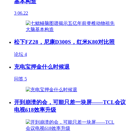
基本构造
3
06.22
松下FZ28，尼康D300S，红米K80对比照
论坛
4
充电宝押金什么时候退
问答
5
开到崩溃的会，可能只差一块屏——TCL会议
电视618效率升级