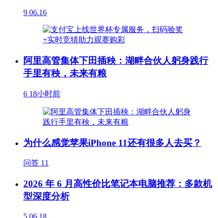
9
06.16
阿里高管集体下田插秧：湖畔合伙人躬身践行
手里有秧，未来有粮
6
18小时前
为什么感觉苹果iPhone 11还有很多人去买？
问答
11
2026 年 6 月高性价比笔记本电脑推荐：多款机
型深度分析
5
06.18