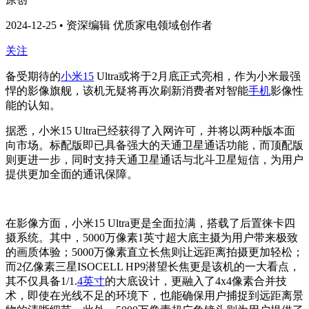
2024-12-25 • 资深编辑 优质家电领域创作者
关注
备受期待的
小米15
Ultra或将于2月底正式亮相，作为小米最强
悍的影像旗舰，该机无疑将再次刷新消费者对智能
手机
影像性
能的认知。
据悉，小米15 Ultra已经获得了入网许可，并将以两种版本面
向市场。标配版即已具备强大的天通卫星通话功能，而顶配版
则更进一步，同时支持天通卫星通话与北斗卫星短信，为用户
提供更加全面的通讯保障。
在影像方面，小米15 Ultra更是全面拉满，搭载了后置徕卡四
摄系统。其中，5000万像素1英寸超大底主摄为用户带来极致
的画质体验；5000万像素直立长焦则让远距离拍摄更加轻松；
而2亿像素三星ISOCELL HP9潜望长焦更是该机的一大看点，
其不仅具备1/1.
4英寸
的大底设计，更融入了4x4像素合并技
术，即使在光线不足的环境下，也能确保用户捕捉到远距离景