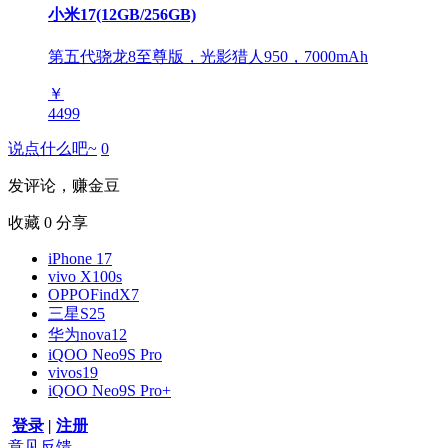
小米17(12GB/256GB)
第五代骁龙8至尊版，光影猎人950，7000mAh
￥
4499
说点什么吧~
0
发评论，赚金豆
收藏
0
分享
iPhone 17
vivo X100s
OPPOFindX7
三星S25
华为nova12
iQOO Neo9S Pro
vivos19
iQOO Neo9S Pro+
登录
|
注册
意见反馈