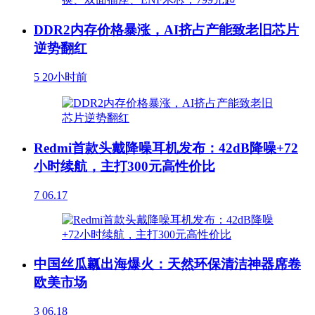
DDR2内存价格暴涨，AI挤占产能致老旧芯片
逆势翻红
5
20小时前
Redmi首款头戴降噪耳机发布：42dB降噪+72
小时续航，主打300元高性价比
7
06.17
中国丝瓜瓤出海爆火：天然环保清洁神器席卷
欧美市场
3
06.18