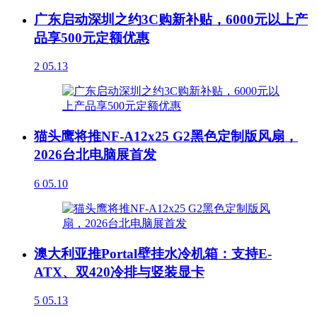
广东启动深圳之约3C购新补贴，6000元以上产
品享500元定额优惠
2
05.13
猫头鹰将推NF-A12x25 G2黑色定制版风扇，
2026台北电脑展首发
6
05.10
澳大利亚推Portal壁挂水冷机箱：支持E-
ATX、双420冷排与竖装显卡
5
05.13