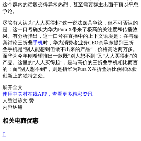
这个群内的话题变得异常热烈，甚至需要群主出面干预以平息
争论。
尽管有人认为“人人买得起”这一说法颇具争议，但不可否认的
是，这一口号确实为华为Pura X带来了极高的关注度和传播效
果。有分析指出，这一口号在直播中的上下文语境是：在与嘉
宾讨论三折叠
手机
时，华为消费者业务CEO余承东提到三折
叠手机是“别人能想到但做不出来的产品”，价格高达两万多。
而华为今年则希望推出一款既“别人想不到”又“人人买得起”的
产品。这里的“人人买得起”，是与高价的三折叠手机相比而言
的；而“别人想不到”，则是指华为Pura X在折叠屏比例和体验
创新上的独特之处。
展开全文
使用中关村在线APP，查看更多精彩资讯
人赞过该文
赞
内容纠错
相关电商优惠
