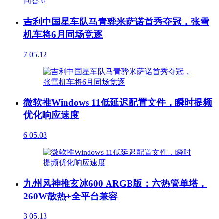
问答
6
吉利中国星车队马青骅米萨诺首秀夺冠，张雪
机车将6月同场竞逐
7
05.12
微软推Windows 11低延迟配置文件，瞬时提频
优化响应速度
6
05.08
九州风神推玄冰600 ARGB版：六热管单塔，
260W散热+全平台兼容
3
05.13