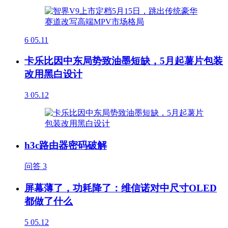
6
05.11
卡乐比因中东局势致油墨短缺，5月起薯片包装
改用黑白设计
3
05.12
h3c路由器密码破解
问答
3
屏幕薄了，功耗降了：维信诺对中尺寸OLED
都做了什么
5
05.12