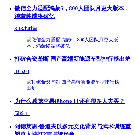
微信全力适配鸿蒙6，800人团队月更大版本，
鸿蒙终端将破亿
3
18小时前
打破合资垄断 国产高端新能源车型排行榜出炉
3
05.08
为什么感觉苹果iPhone 11还有很多人去买？
问答
11
阿德莱恩·鲁道夫以多元文化背景与武术训练重
塑真人快打2吉塔娜形象