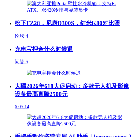
松下FZ28，尼康D300S，红米K80对比照
论坛
4
充电宝押金什么时候退
问答
5
大疆2026年618大促启动：多款无人机及影像
设备最高直降2500元
6
05.14
手把手教你搭建专属 AI 助手｜hermes agent 2