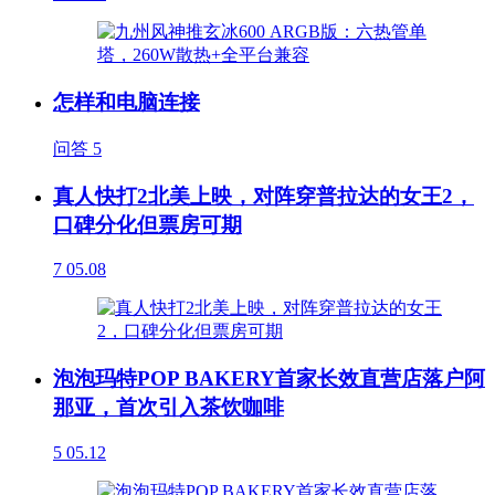
怎样和电脑连接
问答
5
真人快打2北美上映，对阵穿普拉达的女王2，
口碑分化但票房可期
7
05.08
泡泡玛特POP BAKERY首家长效直营店落户阿
那亚，首次引入茶饮咖啡
5
05.12