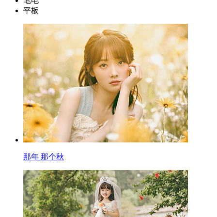
笔电
平板
那年 那个秋