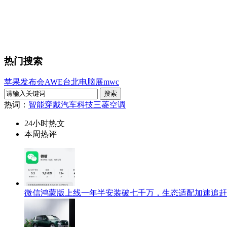
热门搜索
苹果发布会
AWE
台北电脑展
mwc
热词：
智能穿戴
汽车科技
三菱空调
24小时热文
本周热评
微信鸿蒙版上线一年半安装破七千万，生态适配加速追赶i