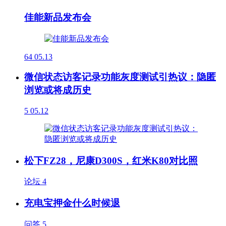
佳能新品发布会
64
05.13
微信状态访客记录功能灰度测试引热议：隐匿
浏览或将成历史
5
05.12
松下FZ28，尼康D300S，红米K80对比照
论坛
4
充电宝押金什么时候退
问答
5