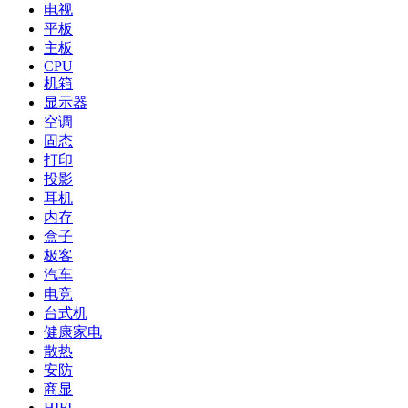
电视
平板
主板
CPU
机箱
显示器
空调
固态
打印
投影
耳机
内存
盒子
极客
汽车
电竞
台式机
健康家电
散热
安防
商显
HIFI