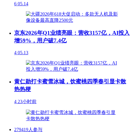
6
05.14
京东2026年Q1业绩亮眼：营收3157亿，AI投入
增59%，用户破7.4亿
4
05.13
黄仁勋打卡蜜雪冰城，饮蜜桃四季春引显卡散
热热梗
4
23小时前
279419人参与