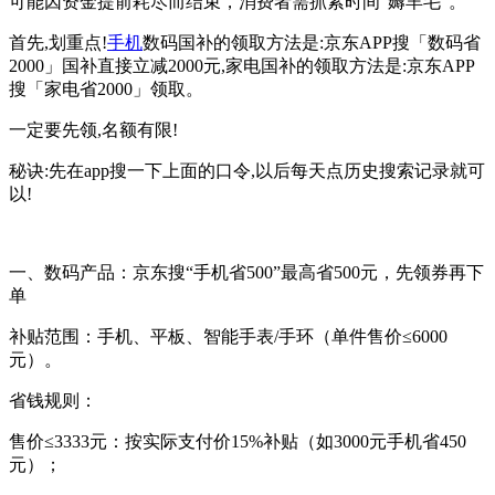
可能因资金提前耗尽而结束，消费者需抓紧时间“薅羊毛”。
首先,划重点!
手机
数码
国补的领取方法是:
京东APP
搜
「
数码省
2000
」国补
直接立减2000元
,家电
国补的领取方法是:
京东APP
搜「
家电省2000
」领取。
一定要先领,名额有限!
秘诀:
先在app搜一下上面的口令,以后每天点历史搜索记录就可
以!
一、数码产品：京东搜“手机省500”最高省500元，先领券再下
单
补贴范围：手机、平板、智能手表/手环（单件售价≤6000
元）。
省钱规则：
售价≤3333元：按实际支付价15%补贴（如3000元手机省450
元）；