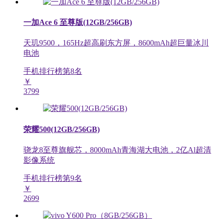
一加Ace 6 至尊版(12GB/256GB)
天玑9500，165Hz超高刷东方屏，8600mAh超巨量冰川
电池
手机排行榜第
8
名
￥
3799
荣耀500(12GB/256GB)
骁龙8至尊旗舰芯，8000mAh青海湖大电池，2亿Al超清
影像系统
手机排行榜第
9
名
￥
2699