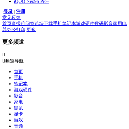
iQOO Neo9S Pro+
登录
|
注册
意见反馈
首页
查报价
问答
论坛
下载
手机
笔记本
游戏硬件
数码影音
家用电
器
办公打印
更多
更多频道


频道导航
首页
手机
笔记本
游戏硬件
影音
家电
键鼠
显卡
游戏
音频