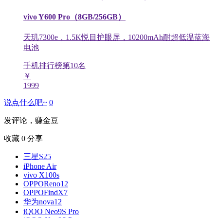
vivo Y600 Pro（8GB/256GB）
天玑7300e，1.5K悦目护眼屏，10200mAh耐超低温蓝海
电池
手机排行榜第
10
名
￥
1999
说点什么吧~
0
发评论，赚金豆
收藏
0
分享
三星S25
iPhone Air
vivo X100s
OPPOReno12
OPPOFindX7
华为nova12
iQOO Neo9S Pro