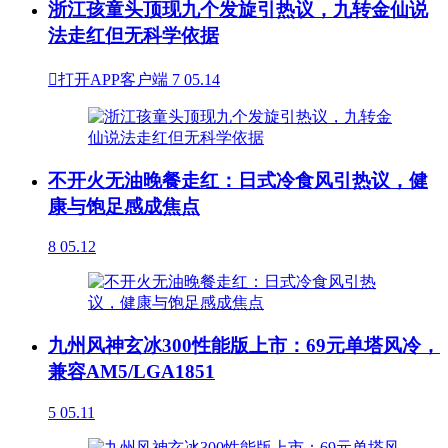
浙江孩童头顶现九个发旋引热议，九转金仙说
法走红但无科学依据

打开APP客户端
7
05.14
不开火无油晚餐走红：日式冷食风引热议，健
康与饱足感成焦点
8
05.12
九州风神玄冰300性能版上市：69元单塔风冷，
兼容AM5/LGA1851
5
05.11