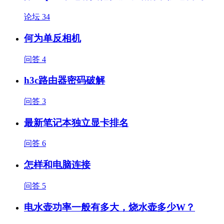
论坛
34
何为单反相机
问答
4
h3c路由器密码破解
问答
3
最新笔记本独立显卡排名
问答
6
怎样和电脑连接
问答
5
电水壶功率一般有多大，烧水壶多少W？