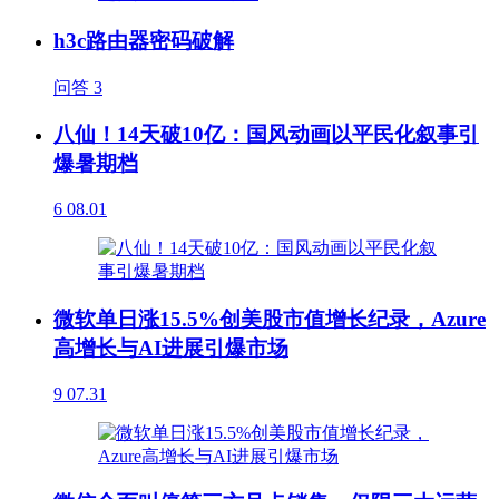
h3c路由器密码破解
问答
3
八仙！14天破10亿：国风动画以平民化叙事引
爆暑期档
6
08.01
微软单日涨15.5%创美股市值增长纪录，Azure
高增长与AI进展引爆市场
9
07.31