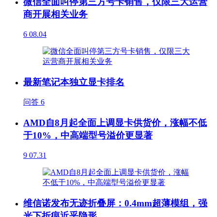
微信全面叫停第三方号卡销售，仅限三大运营
商开展相关业务
6
08.04
最新笔记本独立显卡排名
问答
6
AMD自8月起全面上调显卡供货价，涨幅不低
于10%，中高端型号溢价更显著
9
07.31
维信诺发布无迹折叠屏：0.4mm超薄模组，强
光下折痕近乎隐形