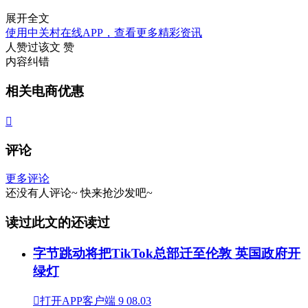
展开全文
使用中关村在线APP，查看更多精彩资讯
人赞过该文
赞
内容纠错
相关电商优惠

评论
更多评论
还没有人评论~
快来
抢沙发
吧~
读过此文的还读过
字节跳动将把TikTok总部迁至伦敦 英国政府开
绿灯

打开APP客户端
9
08.03