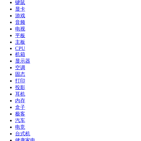
键鼠
显卡
游戏
音频
电视
平板
主板
CPU
机箱
显示器
空调
固态
打印
投影
耳机
内存
盒子
极客
汽车
电竞
台式机
健康家电