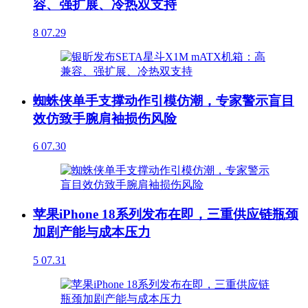
容、强扩展、冷热双支持
8
07.29
蜘蛛侠单手支撑动作引模仿潮，专家警示盲目
效仿致手腕肩袖损伤风险
6
07.30
苹果iPhone 18系列发布在即，三重供应链瓶颈
加剧产能与成本压力
5
07.31