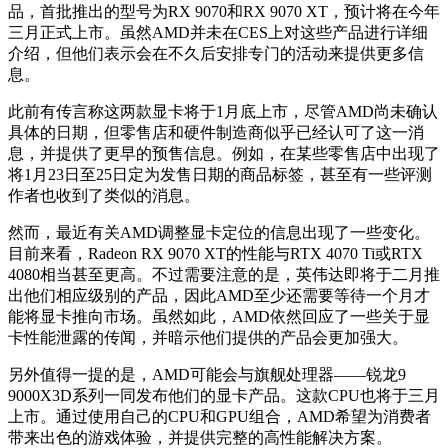
品，首批推出的型号为RX 9070和RX 9070 XT，预计将在今年
三月正式上市。虽然AMD并未在CES上对这些产品进行详细
介绍，但他们表示会在不久后安排专门的活动来提供更多信
息。
此前有传言称这两款显卡将于1月底上市，尽管AMD尚未确认
具体的日期，但零售店和硬件制造商似乎已经认可了这一消
息，并提供了更早的预售信息。例如，在某些零售店中出现了
将1月23日至25日定为发售日期的商品标签，甚至有一些评测
作者也收到了类似的消息。
然而，最近有关AMD调整显卡定位的信息出现了一些变化。
目前来看，Radeon RX 9070 XT的性能与RTX 4070 Ti或RTX
4080相当甚至更高。不过需要注意的是，英伟达即将于二月推
出他们相应级别的产品，因此AMD至少还需要等待一个月才
能将显卡推向市场。虽然如此，AMD依然回应了一些关于显
卡性能泄露的传闻，并暗示他们提供的产品会更加强大。
另外值得一提的是，AMD可能会与旗舰处理器——锐龙9
9000X3D系列一同发布他们的显卡产品。这款CPU也将于三月
上市。通过使用自己的CPU和GPU组合，AMD希望为消费者
带来出色的游戏体验，并提供完整的高性能解决方案。