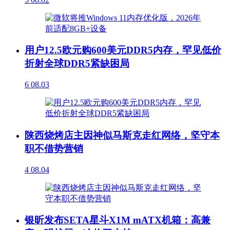
用户12.5欧元购600美元DDR5内存，罕见低价
折射全球DDR5紧缺困局
6
08.03
陕西烧烤店主因神似马斯克走红网络，坚守本
职不借势营销
4
08.04
银昕发布SETA星斗X1M mATX机箱：高兼