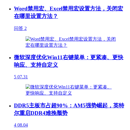
Word禁用宏、Excel禁用宏设置方法，关闭宏
在哪里设置方法？
问答
2
微软深度优化Win11右键菜单：更紧凑、更快
响应、支持自定义
5
07.31
DDR5主板市占超90%：AM5强势崛起，英特
尔重启DDR4难挽颓势
4
08.04