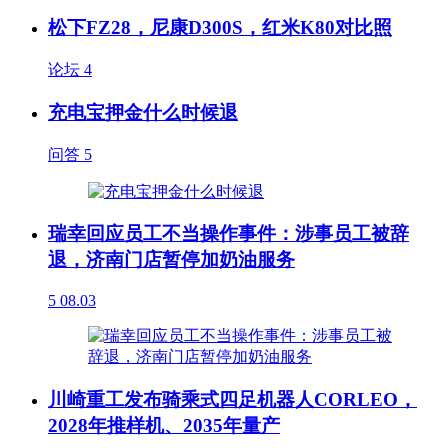
松下FZ28，尼康D300S，红米K80对比照
论坛
4
充电宝押金什么时候退
问答
5
瑞幸回应员工不当操作事件：涉事员工被辞
退，济南门店暂停加奶油服务
5
08.03
川崎重工发布骑乘式四足机器人CORLEO，
2028年推样机、2035年量产