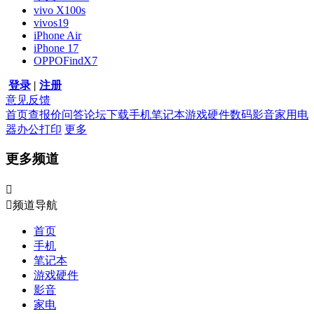
vivo X100s
vivos19
iPhone Air
iPhone 17
OPPOFindX7
登录
|
注册
意见反馈
首页
查报价
问答
论坛
下载
手机
笔记本
游戏硬件
数码影音
家用电
器
办公打印
更多
更多频道


频道导航
首页
手机
笔记本
游戏硬件
影音
家电