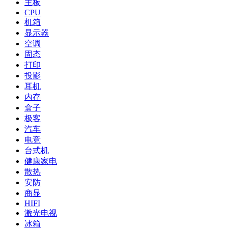
主板
CPU
机箱
显示器
空调
固态
打印
投影
耳机
内存
盒子
极客
汽车
电竞
台式机
健康家电
散热
安防
商显
HIFI
激光电视
冰箱