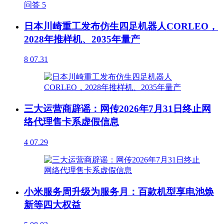
问答
5
日本川崎重工发布仿生四足机器人CORLEO，
2028年推样机、2035年量产
8
07.31
三大运营商辟谣：网传2026年7月31日终止网
络代理售卡系虚假信息
4
07.29
小米服务周升级为服务月：百款机型享电池焕
新等四大权益