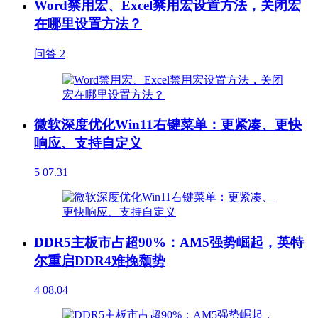
Word禁用宏、Excel禁用宏设置方法，关闭宏
在哪里设置方法？
问答
2
微软深度优化Win11右键菜单：更紧凑、更快
响应、支持自定义
5
07.31
DDR5主板市占超90%：AM5强势崛起，英特
尔重启DDR4难挽颓势
4
08.04