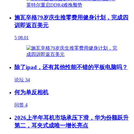
施瓦辛格79岁庆生推零费用健身计划，完成四
训即返百美元
5
08.01
除了ipad，还有其他性能不错的平板电脑吗？
论坛
34
何为单反相机
问答
4
2026上半年耳机市场承压下滑，华为份额跃升
第二，耳夹式成唯一增长亮点