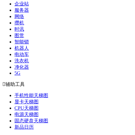
企业站
服务器
网络
攒机
时讯
图赏
智能锁
机器人
电动车
洗衣机
净化器
5G

辅助工具
手机性能天梯图
显卡天梯图
CPU天梯图
电源天梯图
固态硬盘天梯图
新品日历