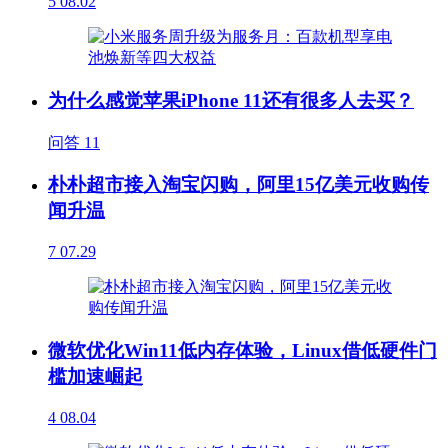
5
08.02
为什么感觉苹果iPhone 11还有很多人去买？
问答
11
朴朴超市接入淘宝闪购，阿里15亿美元收购传
闻升温
7
07.29
微软优化Win11低内存体验，Linux借低硬件门
槛加速崛起
4
08.04