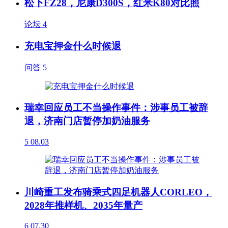
松下FZ28，尼康D300S，红米K80对比照
论坛
4
充电宝押金什么时候退
问答
5
瑞幸回应员工不当操作事件：涉事员工被辞
退，济南门店暂停加奶油服务
5
08.03
川崎重工发布骑乘式四足机器人CORLEO，
2028年推样机、2035年量产
6
07.30