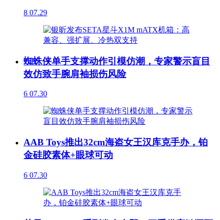
8
07.29
蜘蛛侠单手支撑动作引模仿潮，专家警示盲目
效仿致手腕肩袖损伤风险
6
07.30
AAB Toys推出32cm海盗女王汉库克手办，铂
金硅胶素体+眼球可动
6
07.30