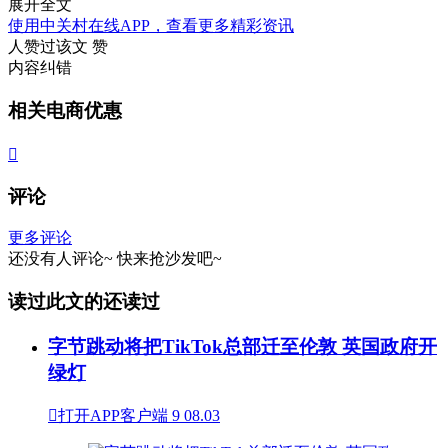
展开全文
使用中关村在线APP，查看更多精彩资讯
人赞过该文
赞
内容纠错
相关电商优惠

评论
更多评论
还没有人评论~
快来
抢沙发
吧~
读过此文的还读过
字节跳动将把TikTok总部迁至伦敦 英国政府开
绿灯

打开APP客户端
9
08.03