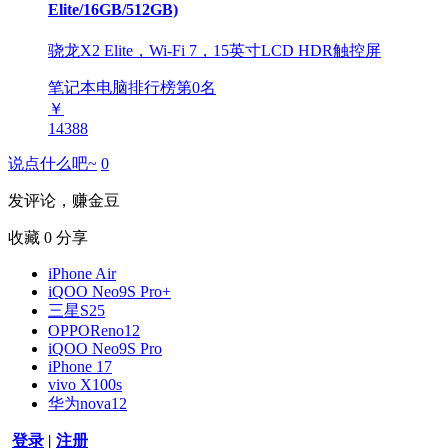
Elite/16GB/512GB)
骁龙X2 Elite，Wi-Fi 7，15英寸LCD HDR触控屏
笔记本电脑排行榜第
0
名
￥
14388
说点什么吧~
0
发评论，赚金豆
收藏
0
分享
iPhone Air
iQOO Neo9S Pro+
三星S25
OPPOReno12
iQOO Neo9S Pro
iPhone 17
vivo X100s
华为nova12
登录
|
注册