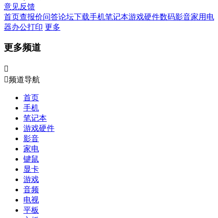
意见反馈
首页
查报价
问答
论坛
下载
手机
笔记本
游戏硬件
数码影音
家用电
器
办公打印
更多
更多频道


频道导航
首页
手机
笔记本
游戏硬件
影音
家电
键鼠
显卡
游戏
音频
电视
平板