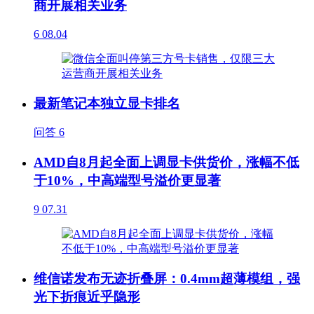
商开展相关业务
6
08.04
最新笔记本独立显卡排名
问答
6
AMD自8月起全面上调显卡供货价，涨幅不低
于10%，中高端型号溢价更显著
9
07.31
维信诺发布无迹折叠屏：0.4mm超薄模组，强
光下折痕近乎隐形