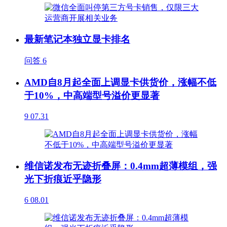
最新笔记本独立显卡排名
问答
6
AMD自8月起全面上调显卡供货价，涨幅不低
于10%，中高端型号溢价更显著
9
07.31
维信诺发布无迹折叠屏：0.4mm超薄模组，强
光下折痕近乎隐形
6
08.01