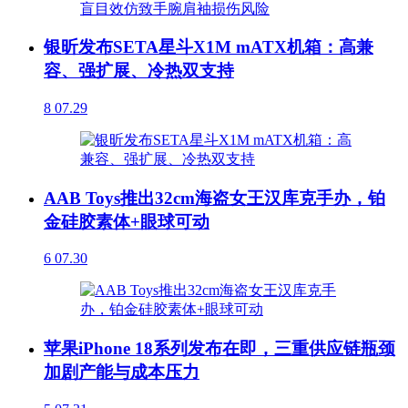
银昕发布SETA星斗X1M mATX机箱：高兼
容、强扩展、冷热双支持
8
07.29
AAB Toys推出32cm海盗女王汉库克手办，铂
金硅胶素体+眼球可动
6
07.30
苹果iPhone 18系列发布在即，三重供应链瓶颈
加剧产能与成本压力