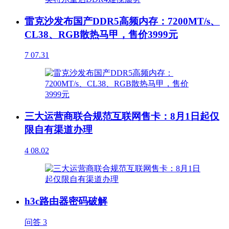
雷克沙发布国产DDR5高频内存：7200MT/s、
CL38、RGB散热马甲，售价3999元
7
07.31
三大运营商联合规范互联网售卡：8月1日起仅
限自有渠道办理
4
08.02
h3c路由器密码破解
问答
3