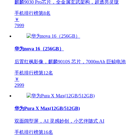
麒麟9030 Pro芯片，全金属玄武架构，超透亮灵珑
手机排行榜第
8
名
￥
7999
华为nova 16（256GB）
后置红枫影像，麒麟9010S 芯片，7000mAh 巨鲸电池
手机排行榜第
12
名
￥
2999
华为Pura X Max(12GB/512GB)
双面阔型屏，AI 灵感妙创，小艺伴随式 AI
手机排行榜第
16
名