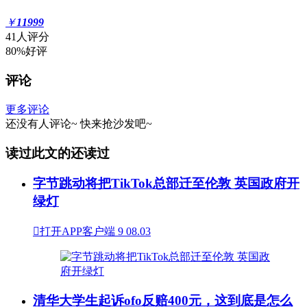
￥
11999
41人评分
80%好评
评论
更多评论
还没有人评论~
快来
抢沙发
吧~
读过此文的还读过
字节跳动将把TikTok总部迁至伦敦 英国政府开
绿灯

打开APP客户端
9
08.03
清华大学生起诉ofo反赔400元，这到底是怎么