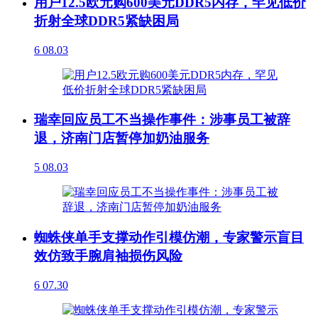
用户12.5欧元购600美元DDR5内存，罕见低价
折射全球DDR5紧缺困局
6
08.03
瑞幸回应员工不当操作事件：涉事员工被辞
退，济南门店暂停加奶油服务
5
08.03
蜘蛛侠单手支撑动作引模仿潮，专家警示盲目
效仿致手腕肩袖损伤风险
6
07.30