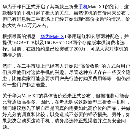
华为于昨日正式开启了其新款三折叠
手机
Mate XT的预订，这
款独特的手机引起了极大的关注。虽然该机的售价尚未公布，
但已有消息称二手市场上已经开始出现“高价收购”的情况，价
格大约在1.5万元左右。
根据最新的消息，
华为Mate X
T采用瑞红和玄黑两种配色，并
提供16GB+1TB以及16GB+512GB两个存储版本供消费者选
择。目前，在线预约量已经突破了200万，可见大家对该机的
期待之情。
然而，在二手市场上已经有人开始以“高价收购”的方式向用户
们展示他们对这款手机的兴趣。尽管这种方式存在一些安全隐
患，比如卖家可能会要求用户先行垫付购买费用等等，但仍然
有一些用户趋之若鹜。
关于华为Mate XT的具体售价还未正式公布，但据推测可能会
比普通版高很多。因此，在考虑购买这款新型三折叠手机时，
我们建议您先了解自己是否真的需要如此高价位的产品，并做
好充分的调查和比较，以免造成不必要的经济损失。另外，如
果您决定购买这款手机，请务必选择正规渠道并注意安全问
题。