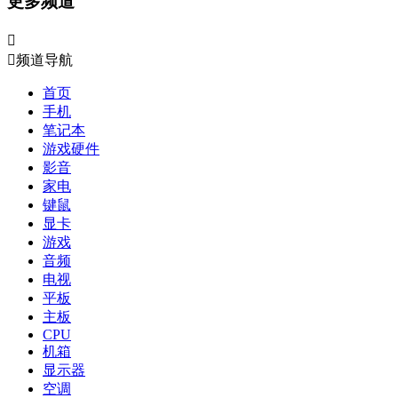
更多频道


频道导航
首页
手机
笔记本
游戏硬件
影音
家电
键鼠
显卡
游戏
音频
电视
平板
主板
CPU
机箱
显示器
空调