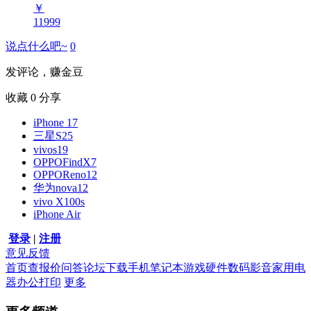
￥
11999
说点什么吧~
0
发评论，赚金豆
收藏
0
分享
iPhone 17
三星S25
vivos19
OPPOFindX7
OPPOReno12
华为nova12
vivo X100s
iPhone Air
登录
|
注册
意见反馈
首页
查报价
问答
论坛
下载
手机
笔记本
游戏硬件
数码影音
家用电
器
办公打印
更多