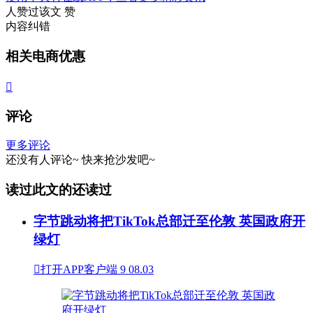
人赞过该文
赞
内容纠错
相关电商优惠

评论
更多评论
还没有人评论~
快来
抢沙发
吧~
读过此文的还读过
字节跳动将把TikTok总部迁至伦敦 英国政府开
绿灯

打开APP客户端
9
08.03