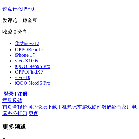
说点什么吧~
0
发评论，赚金豆
收藏
0
分享
华为nova12
OPPOReno12
iPhone 17
vivo X100s
iQOO Neo9S Pro
OPPOFindX7
vivos19
iQOO Neo9S Pro+
登录
|
注册
意见反馈
首页
查报价
问答
论坛
下载
手机
笔记本
游戏硬件
数码影音
家用电
器
办公打印
更多
更多频道