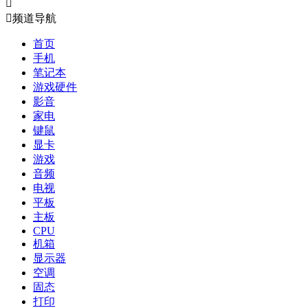


频道导航
首页
手机
笔记本
游戏硬件
影音
家电
键鼠
显卡
游戏
音频
电视
平板
主板
CPU
机箱
显示器
空调
固态
打印