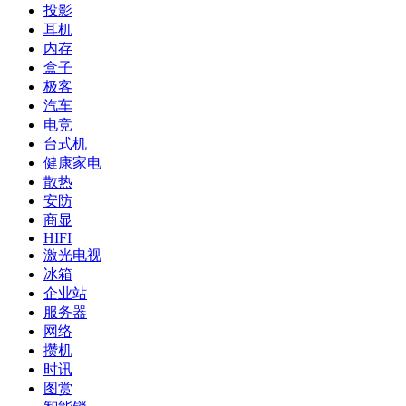
投影
耳机
内存
盒子
极客
汽车
电竞
台式机
健康家电
散热
安防
商显
HIFI
激光电视
冰箱
企业站
服务器
网络
攒机
时讯
图赏