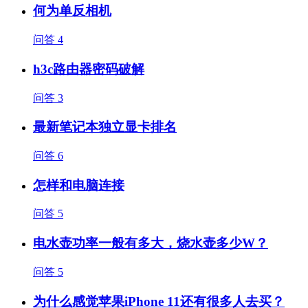
何为单反相机
问答
4
h3c路由器密码破解
问答
3
最新笔记本独立显卡排名
问答
6
怎样和电脑连接
问答
5
电水壶功率一般有多大，烧水壶多少W？
问答
5
为什么感觉苹果iPhone 11还有很多人去买？