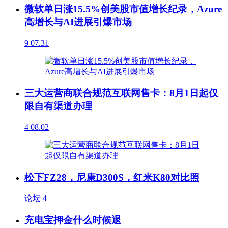
微软单日涨15.5%创美股市值增长纪录，Azure
高增长与AI进展引爆市场
9
07.31
三大运营商联合规范互联网售卡：8月1日起仅
限自有渠道办理
4
08.02
松下FZ28，尼康D300S，红米K80对比照
论坛
4
充电宝押金什么时候退