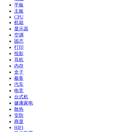
平板
主板
CPU
机箱
显示器
空调
固态
打印
投影
耳机
内存
盒子
极客
汽车
电竞
台式机
健康家电
散热
安防
商显
HIFI