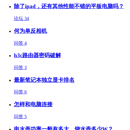
除了ipad，还有其他性能不错的平板电脑吗？
论坛
34
何为单反相机
问答
4
h3c路由器密码破解
问答
3
最新笔记本独立显卡排名
问答
6
怎样和电脑连接
问答
5
电水壶功率一般有多大，烧水壶多少W？