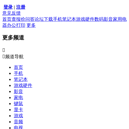
登录
|
注册
意见反馈
首页
查报价
问答
论坛
下载
手机
笔记本
游戏硬件
数码影音
家用电
器
办公打印
更多
更多频道


频道导航
首页
手机
笔记本
游戏硬件
影音
家电
键鼠
显卡
游戏
音频
电视