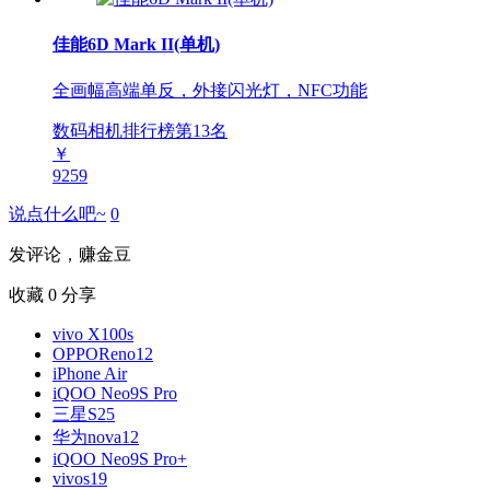
佳能6D Mark II(单机)
全画幅高端单反，外接闪光灯，NFC功能
数码相机排行榜第
13
名
￥
9259
说点什么吧~
0
发评论，赚金豆
收藏
0
分享
vivo X100s
OPPOReno12
iPhone Air
iQOO Neo9S Pro
三星S25
华为nova12
iQOO Neo9S Pro+
vivos19