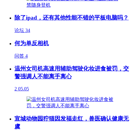
除了ipad，还有其他性能不错的平板电脑吗？
论坛
34
何为单反相机
问答
4
温州女司机高速用辅助驾驶化妆进食被罚，交
警强调人不能离手离心
2
05.05
宣城动物园狞猫因发福走红，兽医确认健康无
虞