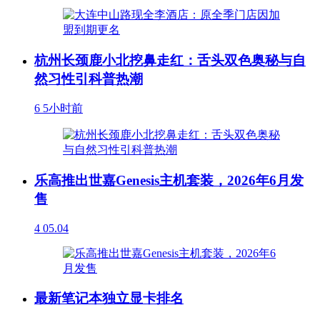
杭州长颈鹿小北挖鼻走红：舌头双色奥秘与自
然习性引科普热潮
6
5小时前
乐高推出世嘉Genesis主机套装，2026年6月发
售
4
05.04
最新笔记本独立显卡排名