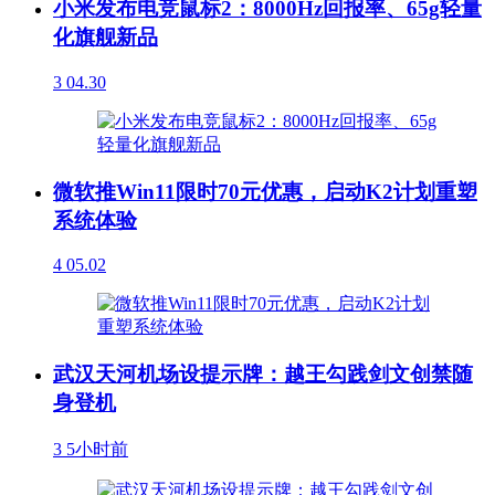
小米发布电竞鼠标2：8000Hz回报率、65g轻量
化旗舰新品
3
04.30
微软推Win11限时70元优惠，启动K2计划重塑
系统体验
4
05.02
武汉天河机场设提示牌：越王勾践剑文创禁随
身登机
3
5小时前