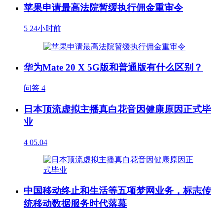
苹果申请最高法院暂缓执行佣金重审令
5
24小时前
华为Mate 20 X 5G版和普通版有什么区别？
问答
4
日本顶流虚拟主播真白花音因健康原因正式毕
业
4
05.04
中国移动终止和生活等五项梦网业务，标志传
统移动数据服务时代落幕