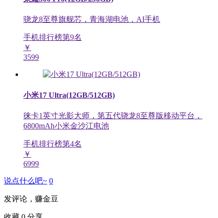
骁龙8至尊旗舰芯，青海湖电池，AI手机
手机排行榜第
9
名
￥
3599
小米17 Ultra(12GB/512GB)
徕卡1英寸光影大师，第五代骁龙8至尊版移动平台，
6800mAh小米金沙江电池
手机排行榜第
4
名
￥
6999
说点什么吧~
0
发评论，赚金豆
收藏
0
分享