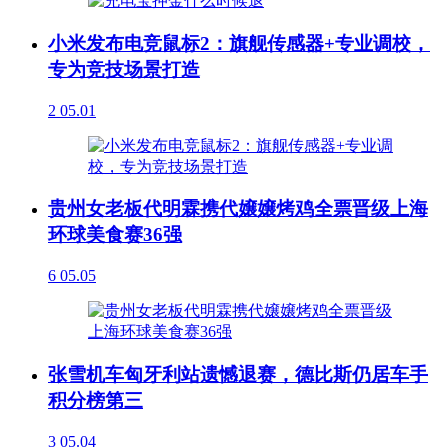
小米发布电竞鼠标2：旗舰传感器+专业调校，
专为竞技场景打造
2
05.01
贵州女老板代明霖携代嬢嬢烤鸡全票晋级上海
环球美食赛36强
6
05.05
张雪机车匈牙利站遗憾退赛，德比斯仍居车手
积分榜第三
3
05.04