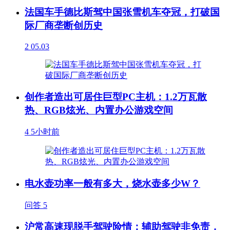
法国车手德比斯驾中国张雪机车夺冠，打破国
际厂商垄断创历史
2
05.03
创作者造出可居住巨型PC主机：1.2万瓦散
热、RGB炫光、内置办公游戏空间
4
5小时前
电水壶功率一般有多大，烧水壶多少W？
问答
5
沪常高速现脱手驾驶险情：辅助驾驶非免责，