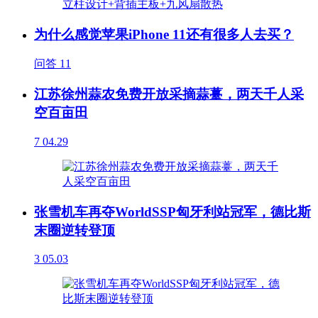
为什么感觉苹果iPhone 11还有很多人去买？
问答
11
江苏徐州蒜农免费开放采摘蒜薹，两天千人采
空百亩田
7
04.29
张雪机车再夺WorldSSP匈牙利站冠军，德比斯
末圈逆转登顶
3
05.03