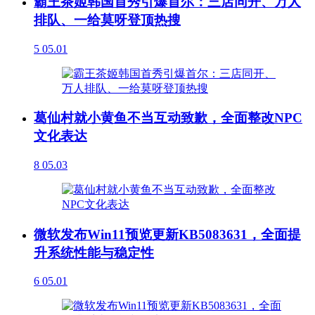
霸王茶姬韩国首秀引爆首尔：三店同开、万人
排队、一给莫呀登顶热搜
5
05.01
葛仙村就小黄鱼不当互动致歉，全面整改NPC
文化表达
8
05.03
微软发布Win11预览更新KB5083631，全面提
升系统性能与稳定性
6
05.01