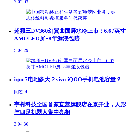
7
05.03
超频三DV360幻翼曲面屏水冷上市：6.67英寸
AMOLED屏+8年漏液包赔
5
04.29
iqoo7电池多大？vivo iQOO手机电池容量？
问答
4
宇树科技全国首家直营旗舰店在京开业，人形
与四足机器人集中亮相
3
04.30