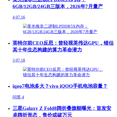
6GB/12GB/24GB三版本，2026年7月量产
4
07.16
英特尔前CEO反思：曾轻视英伟达GPU，错估
其十年生态构建的算力革命潜力
3
07.18
iqoo7电池多大？vivo iQOO手机电池容量？
问答
4
三星Galaxy Z Fold8阔折叠旗舰曝光：首发安
卓阔折形态，售价或破万元