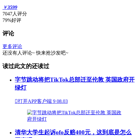
￥
3599
7047人评分
79%好评
评论
更多评论
还没有人评论~
快来
抢沙发
吧~
读过此文的还读过
字节跳动将把TikTok总部迁至伦敦 英国政府开
绿灯

打开APP客户端
9
08.03
清华大学生起诉ofo反赔400元，这到底是怎么