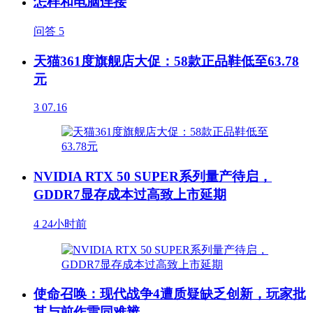
怎样和电脑连接
问答
5
天猫361度旗舰店大促：58款正品鞋低至63.78
元
3
07.16
NVIDIA RTX 50 SUPER系列量产待启，
GDDR7显存成本过高致上市延期
4
24小时前
使命召唤：现代战争4遭质疑缺乏创新，玩家批
其与前作雷同难辨