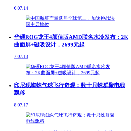
6
07.14
华硕ROG龙王4颜值版AMD联名水冷发布：2K
曲面屏+磁吸设计，2699元起
7
07.13
印尼现蜘蛛气球飞行奇观：数十只蛛群聚电线
飘移
8
07.17