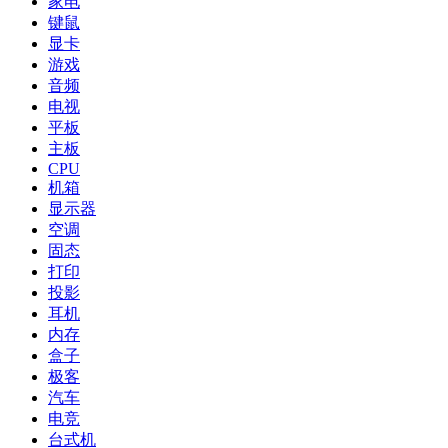
家电
键鼠
显卡
游戏
音频
电视
平板
主板
CPU
机箱
显示器
空调
固态
打印
投影
耳机
内存
盒子
极客
汽车
电竞
台式机