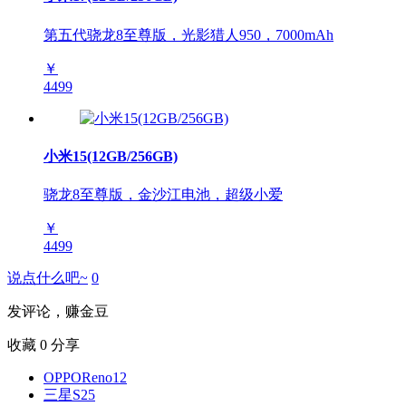
第五代骁龙8至尊版，光影猎人950，7000mAh
￥
4499
小米15(12GB/256GB)
骁龙8至尊版，金沙江电池，超级小爱
￥
4499
说点什么吧~
0
发评论，赚金豆
收藏
0
分享
OPPOReno12
三星S25