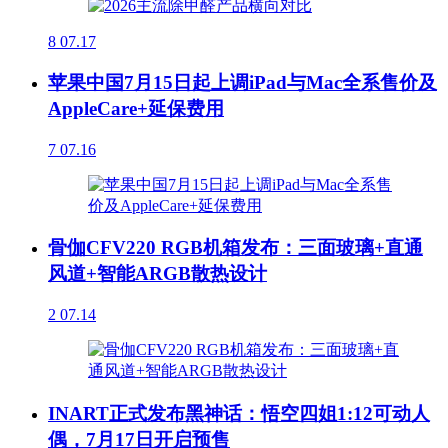
8
07.17
苹果中国7月15日起上调iPad与Mac全系售价及
AppleCare+延保费用
7
07.16
骨伽CFV220 RGB机箱发布：三面玻璃+直通
风道+智能ARGB散热设计
2
07.14
INART正式发布黑神话：悟空四姐1:12可动人
偶，7月17日开启预售