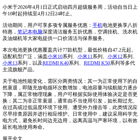
小米于2026年4月1日正式启动四月超级服务周，活动自当日上
午10时起持续至4月12日24时止。
活动期间，用户可享多项专属服务优惠：
手机
电池更换享八折
特惠，
笔记本电脑
深度清洁服务五折优惠，空调挂机、洗衣机
及油烟机等大家电提供一口价清洁与保养服务。
本次电池更换优惠覆盖共计77款机型，最低价格自47.2元起。
适配机型广泛，涵盖
小米10
系列、
小米11
系列、
小米12
系列、
小米13
系列，以及
REDMI K40
系列、
REDMI K50
系列等多代
主流旗舰产品。
关于电池性能变化，需区分两类情况：其一为正常使用下的自
然衰退，即随充放电循环次数增加，电池容量与续航能力逐步
下降，属正常物理现象，用户可根据实际使用体验决定是否更
换；其二为非正常衰退，通常由不当使用引发，如长期过充、
在过高或过低温度环境下使用、遭受外力撞击等，此类情况应
尽早排查原因并进行相应维护。日常使用中，建议采用科学充
电方式，避免长时间边充边用，远离高温与严寒环境，以有效
延长电池使用寿命。
展开全文