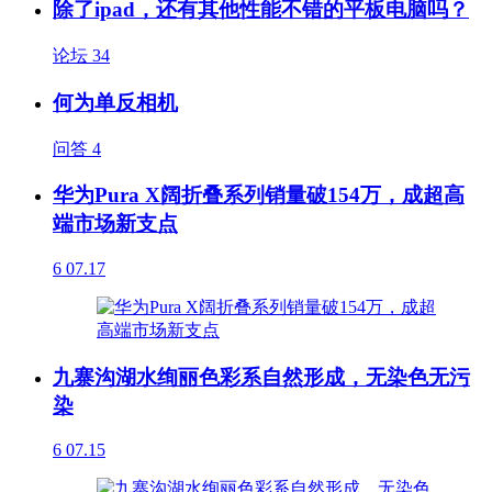
除了ipad，还有其他性能不错的平板电脑吗？
论坛
34
何为单反相机
问答
4
华为Pura X阔折叠系列销量破154万，成超高
端市场新支点
6
07.17
九寨沟湖水绚丽色彩系自然形成，无染色无污
染
6
07.15