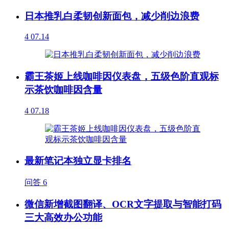
日本推乳白柔韧创新面包，减少削边浪费
4
07.14
霸王茶姬上线咖啡因仪表盘，五级色阶直观标
示茶饮咖啡因含量
4
07.18
最新笔记本独立显卡排名
问答
6
微信新增截图翻译、OCR文字提取与智能打码
三大高效办公功能