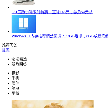
361度跑步鞋限时特惠：直降146元，券后54元起
Windows 11内存推荐悄然回调：32GB退潮，8GB成新底
推荐问答
提问
论坛精选
最热回答
摄影
手机
硬件
笔电
平板