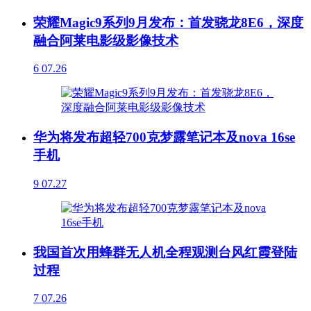
荣耀Magic9系列9月发布：首发骁龙8E6，深度
融合阿莱电影级影像技术
6
07.26
华为将发布超轻700克梦露笔记本及nova 16se
手机
9
07.27
我国首次用蜂群无人机全程观测台风红霞登陆
过程
7
07.26