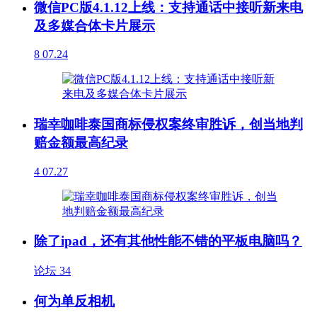
微信PC版4.1.12上线：支持通话中接听新来电
及多媒合体卡片展示
8
07.24
瑞幸咖啡泰国商标侵权案终审胜诉，创当地判
赔金额最高纪录
4
07.27
除了ipad，还有其他性能不错的平板电脑吗？
论坛
34
何为单反相机