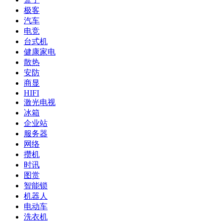
极客
汽车
电竞
台式机
健康家电
散热
安防
商显
HIFI
激光电视
冰箱
企业站
服务器
网络
攒机
时讯
图赏
智能锁
机器人
电动车
洗衣机