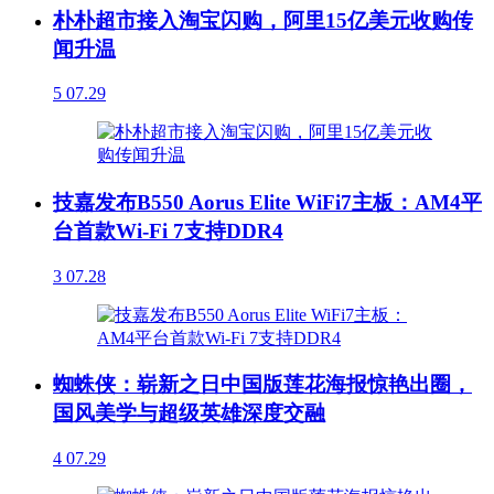
朴朴超市接入淘宝闪购，阿里15亿美元收购传
闻升温
5
07.29
技嘉发布B550 Aorus Elite WiFi7主板：AM4平
台首款Wi-Fi 7支持DDR4
3
07.28
蜘蛛侠：崭新之日中国版莲花海报惊艳出圈，
国风美学与超级英雄深度交融
4
07.29