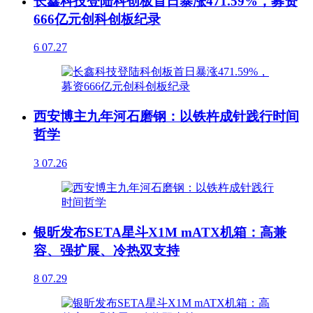
长鑫科技登陆科创板首日暴涨471.59%，募资
666亿元创科创板纪录
6
07.27
西安博主九年河石磨钢：以铁杵成针践行时间
哲学
3
07.26
银昕发布SETA星斗X1M mATX机箱：高兼
容、强扩展、冷热双支持
8
07.29