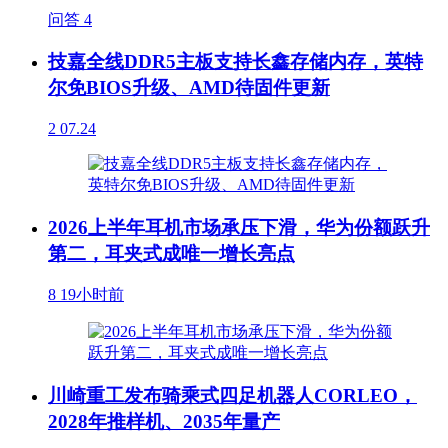
问答
4
技嘉全线DDR5主板支持长鑫存储内存，英特
尔免BIOS升级、AMD待固件更新
2
07.24
2026上半年耳机市场承压下滑，华为份额跃升
第二，耳夹式成唯一增长亮点
8
19小时前
川崎重工发布骑乘式四足机器人CORLEO，
2028年推样机、2035年量产