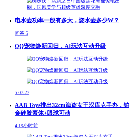
电水壶功率一般有多大，烧水壶多少W？
问答
5
QQ宠物焕新回归，AI玩法互动升级
5
07.27
AAB Toys推出32cm海盗女王汉库克手办，铂
金硅胶素体+眼球可动
4
19小时前