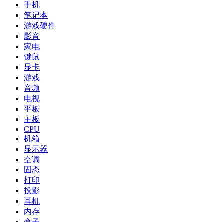
手机
笔记本
游戏硬件
影音
家电
键鼠
显卡
游戏
音频
电视
平板
主板
CPU
机箱
显示器
空调
固态
打印
投影
耳机
内存
盒子