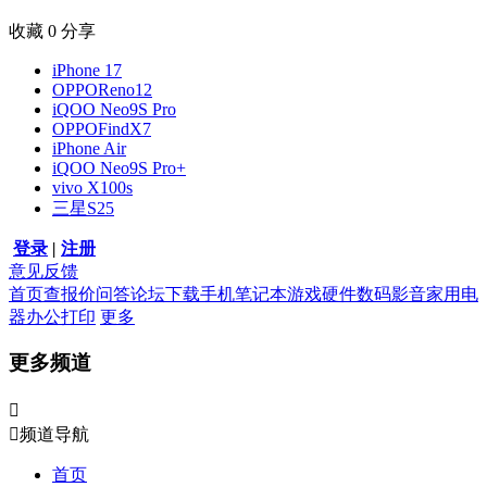
收藏
0
分享
iPhone 17
OPPOReno12
iQOO Neo9S Pro
OPPOFindX7
iPhone Air
iQOO Neo9S Pro+
vivo X100s
三星S25
登录
|
注册
意见反馈
首页
查报价
问答
论坛
下载
手机
笔记本
游戏硬件
数码影音
家用电
器
办公打印
更多
更多频道


频道导航
首页