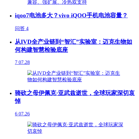
iqoo7电池多大？vivo iQOO手机电池容量？
问答
4
从IVD全产业链到“智汇”实验室：迈克生物如
何构建智慧检验底座
7
07.28
骑砍之母伊佩克·亚武兹逝世，全球玩家深切哀
悼
6
07.26