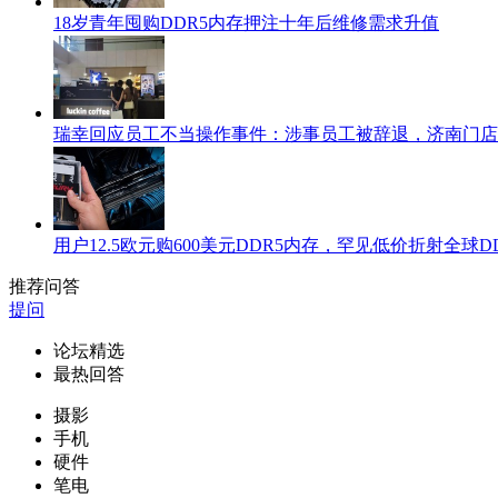
18岁青年囤购DDR5内存押注十年后维修需求升值
瑞幸回应员工不当操作事件：涉事员工被辞退，济南门店
用户12.5欧元购600美元DDR5内存，罕见低价折射全球D
推荐问答
提问
论坛精选
最热回答
摄影
手机
硬件
笔电