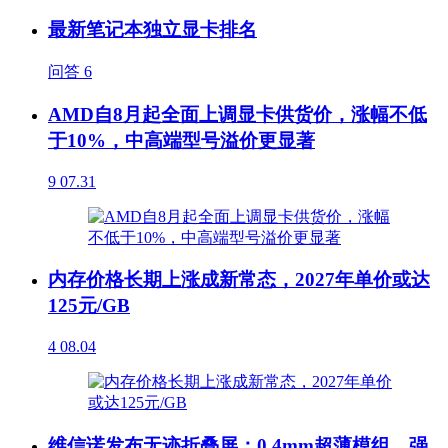
最新笔记本独立显卡排名
问答
6
AMD自8月起全面上调显卡供货价，涨幅不低
于10%，中高端型号溢价更显著
9
07.31
内存价格长期上涨成新常态，2027年单价或达
125元/GB
4
08.04
维信诺发布无迹折叠屏：0.4mm超薄模组，强