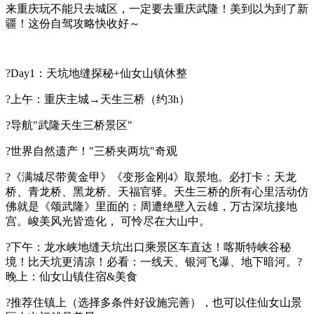
来重庆玩不能只去城区，一定要去重庆武隆！美到以为到了新
疆！这份自驾攻略快收好～
?Day1：天坑地缝探秘+仙女山镇休整
?上午：重庆主城→天生三桥（约3h）
?导航"武隆天生三桥景区"
?世界自然遗产！"三桥夹两坑"奇观
?《满城尽带黄金甲》《变形金刚4》取景地。必打卡：天龙
桥、青龙桥、黑龙桥、天福官驿。天生三桥的所有心里活动仿
佛就是《颂武隆》里面的：周遭绝壁入云雄，万古深坑接地
宫。峻美风光皆造化， 可怜尽在大山中。
?下午：龙水峡地缝天坑出口乘景区车直达！喀斯特峡谷秘
境！比天坑更清凉！必看：一线天、银河飞瀑、地下暗河。?
晚上：仙女山镇住宿&美食
?推荐住镇上（选择多条件好设施完善），也可以住仙女山景