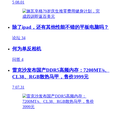
5
08.01
除了ipad，还有其他性能不错的平板电脑吗？
论坛
34
何为单反相机
问答
4
雷克沙发布国产DDR5高频内存：7200MT/s、
CL38、RGB散热马甲，售价3999元
7
07.31