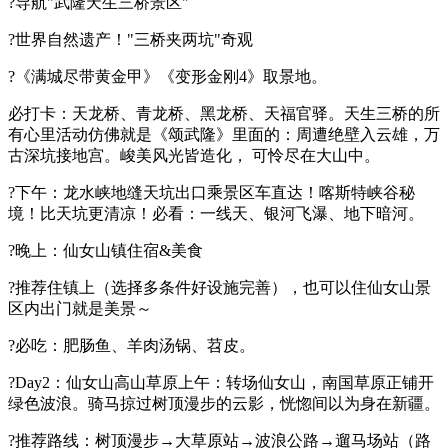
?导航"武隆天生三桥景区"
?世界自然遗产！"三桥夹两坑"奇观
?《满城尽带黄金甲》《变形金刚4》取景地。
必打卡：天龙桥、青龙桥、黑龙桥、天福官驿。天生三桥的所
有心里活动仿佛就是《颂武隆》里面的：周遭绝壁入云雄，万
古深坑接地宫。峻美风光皆造化， 可怜尽在大山中。
?下午：龙水峡地缝天坑出口乘景区车直达！喀斯特峡谷秘
境！比天坑更清凉！必看：一线天、银河飞瀑、地下暗河。
?晚上：仙女山镇住宿&美食
?推荐住镇上（选择多条件好设施完善），也可以住仙女山景
区内出门就是美景～
?必吃：肥肠鱼、羊肉汤锅、苕皮。
?Day2：仙女山高山草原上午：转场仙女山，南国草原正铺开
绿色波浪。骑马掠过树顶漫步的云影，恍惚间以为身在新疆。
?推荐路线：树顶漫步→大草原站→波浪公路→遛马场站（路