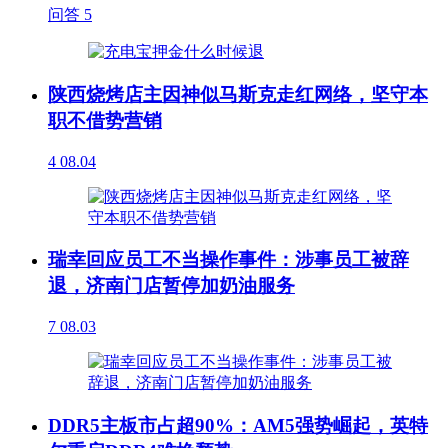
问答
5
陕西烧烤店主因神似马斯克走红网络，坚守本
职不借势营销
4
08.04
瑞幸回应员工不当操作事件：涉事员工被辞
退，济南门店暂停加奶油服务
7
08.03
DDR5主板市占超90%：AM5强势崛起，英特