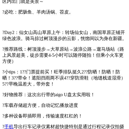
区内出门就是美景～
?必吃：肥肠鱼、羊肉汤锅、苕皮。
?Day2：仙女山高山草原上午：转场仙女山，南国草原正铺开
绿色波浪。骑马掠过树顶漫步的云影，恍惚间以为身在新疆。
?推荐路线：树顶漫步→大草原站→波浪公路→遛马场站（路
上风景超美，徒步需要4-5小时可以随停随拍！但乘小火车更
方便）
?小tips：1??门票提前买！旺季排队挺久2??防晒！防晒！防
晒！3??带伞！遮阳挡雨两不误4??穿防滑鞋（地缝栈道湿滑）
5??早晚温差大，带外套！
?好物推荐：这次出行带的aigo U盘太实用啦！
?车载存储超方便，自动记忆播放进度
?多种设备即插即用，传输速度杠杠的！
?
手机
导出行车记录仪素材超快捷特别是通过行程记录仪拍摄