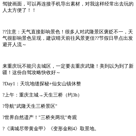
驾驶画面，可以再连接手机导出素材，对我这样经常出去玩的
人太方便了！！
??注意：天气直接影响景色！很多人对武隆景区褒贬不一，天
气很影响景色呈现，建议晴天前往风景更佳??节假日早点出发
避开人流～
来重庆玩不能只去城区，一定要去重庆武隆！
美到以为到了新
疆！这份自驾攻略快收好～
?Day1：天坑地缝探秘+仙女山镇休整
?上午：重庆主城→天生三桥（约3h）
?导航"武隆天生三桥景区"
?世界自然遗产！"三桥夹两坑"奇观
?《满城尽带黄金甲》《变形金刚4》取景地。