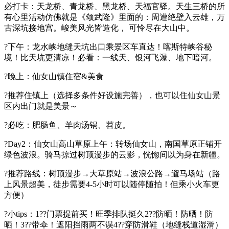
必打卡：天龙桥、青龙桥、黑龙桥、天福官驿。天生三桥的所
有心里活动仿佛就是《颂武隆》里面的：周遭绝壁入云雄，万
古深坑接地宫。峻美风光皆造化， 可怜尽在大山中。
?下午：龙水峡地缝天坑出口乘景区车直达！喀斯特峡谷秘
境！比天坑更清凉！必看：一线天、银河飞瀑、地下暗河。
?晚上：仙女山镇住宿&美食
?推荐住镇上（选择多条件好设施完善），也可以住仙女山景
区内出门就是美景～
?必吃：肥肠鱼、羊肉汤锅、苕皮。
?Day2：仙女山高山草原上午：转场仙女山，南国草原正铺开
绿色波浪。骑马掠过树顶漫步的云影，恍惚间以为身在新疆。
?推荐路线：树顶漫步→大草原站→波浪公路→遛马场站（路
上风景超美，徒步需要4-5小时可以随停随拍！但乘小火车更
方便）
?小tips：1??门票提前买！旺季排队挺久2??防晒！防晒！防
晒！3??带伞！遮阳挡雨两不误4??穿防滑鞋（地缝栈道湿滑）