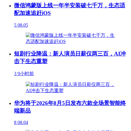
微信鸿蒙版上线一年半安装破七千万，生态适
配加速追赶iOS
5
08.05
短剧行业降温：新人演员日薪仅两三百，AI冲
击下生态重塑
3
9小时前
华为将于2026年8月5日发布六款全场景智能终
端新品
8
08.04