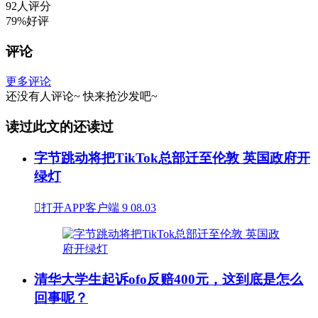
92人评分
79%好评
评论
更多评论
还没有人评论~
快来
抢沙发
吧~
读过此文的还读过
字节跳动将把TikTok总部迁至伦敦 英国政府开
绿灯

打开APP客户端
9
08.03
清华大学生起诉ofo反赔400元，这到底是怎么
回事呢？