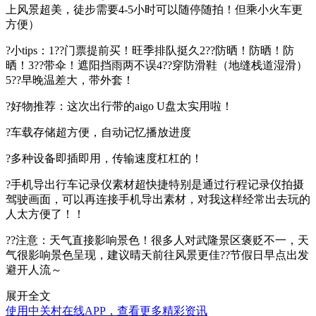
上风景超美，徒步需要4-5小时可以随停随拍！但乘小火车更
方便）
?小tips：1??门票提前买！旺季排队挺久2??防晒！防晒！防
晒！3??带伞！遮阳挡雨两不误4??穿防滑鞋（地缝栈道湿滑）
5??早晚温差大，带外套！
?好物推荐：这次出行带的aigo U盘太实用啦！
?车载存储超方便，自动记忆播放进度
?多种设备即插即用，传输速度杠杠的！
?手机导出行车记录仪素材超快捷特别是通过行程记录仪拍摄
驾驶画面，可以再连接手机导出素材，对我这样经常出去玩的
人太方便了！！
??注意：天气直接影响景色！很多人对武隆景区褒贬不一，天
气很影响景色呈现，建议晴天前往风景更佳??节假日早点出发
避开人流～
展开全文
使用中关村在线APP，查看更多精彩资讯