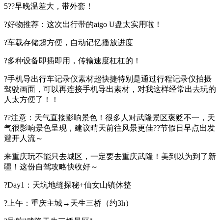
5??早晚温差大，带外套！
?好物推荐：这次出行带的aigo U盘太实用啦！
?车载存储超方便，自动记忆播放进度
?多种设备即插即用，传输速度杠杠的！
?手机导出行车记录仪素材超快捷特别是通过行程记录仪拍摄
驾驶画面，可以再连接手机导出素材，对我这样经常出去玩的
人太方便了！！
??注意：天气直接影响景色！很多人对武隆景区褒贬不一，天
气很影响景色呈现，建议晴天前往风景更佳??节假日早点出发
避开人流～
来重庆玩不能只去城区，一定要去重庆武隆！
美到以为到了新
疆！这份自驾攻略快收好～
?Day1：天坑地缝探秘+仙女山镇休整
?上午：重庆主城→天生三桥（约3h）