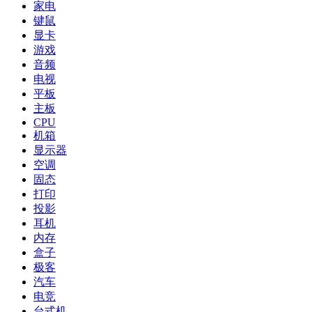
家电
键鼠
显卡
游戏
音频
电视
平板
主板
CPU
机箱
显示器
空调
固态
打印
投影
耳机
内存
盒子
极客
汽车
电竞
台式机