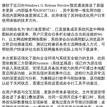
微软于近日向Windows 11 Release Preview预览通道推送了新版
本更新（内部版本号KB5077241），其中新增一项实用功能：
系统内置网络速度测试工具。此举体现了其持续优化用户日常
使用体验的技术方向。
该功能命名为“执行速度测试”，已直接集成至系统托盘中网络
图标的右键菜单。用户只需在任务栏右键点击当前连接的Wi-
Fi、以太网或蜂窝网络图标，系统便会自动调用默认浏览器并
立即启动测速流程。测试过程兼容各类主流网络接入方式，可
帮助用户快速评估当前互联网服务的实际上传与下载速率。
本次更新还强化了面向企业环境与系统安全能力的支持。此前
需依赖第三方部署的Sysmon（系统监视器）现已作为原生组
件嵌入系统底层。管理员及具备技术能力的用户可通过本地配
置启用该功能，从而实现对系统事件日志、进程行为及异常活
动的深度追踪与分析。为兼顾运行效率与初始体验，该功能默
认处于关闭状态，需通过系统设置或命令行工具手动激活。
在用户界面与交互层面，更新亦带来多项优化。文件资源管理
器改进了多窗口叠加逻辑，当同一应用开启多个窗口时，系统
将按实际数量独立呈现标签，避免过度合并导致识别困难；桌