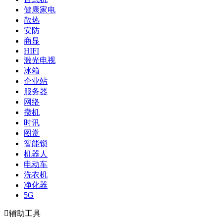
健康家电
散热
安防
商显
HIFI
激光电视
冰箱
企业站
服务器
网络
攒机
时讯
图赏
智能锁
机器人
电动车
洗衣机
净化器
5G

辅助工具