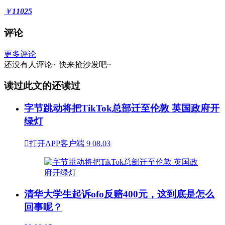
￥
11025
评论
更多评论
还没有人评论~
快来
抢沙发
吧~
读过此文的还读过
字节跳动将把TikTok总部迁至伦敦 英国政府开
绿灯

打开APP客户端
9
08.03
清华大学生起诉ofo反赔400元，这到底是怎么
回事呢？