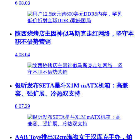
6
08.03
陕西烧烤店主因神似马斯克走红网络，坚守本
职不借势营销
4
08.04
银昕发布SETA星斗X1M mATX机箱：高兼
容、强扩展、冷热双支持
8
07.29
AAB Toys推出32cm海盗女王汉库克手办，铂