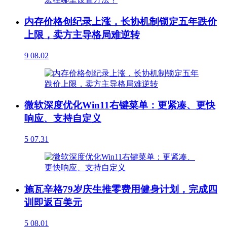
内存价格创纪录上涨，长协机制锁定五年跌价
上限，卖方主导格局难逆转
9
08.02
微软深度优化Win11右键菜单：更紧凑、更快
响应、支持自定义
5
07.31
施瓦辛格79岁庆生推零费用健身计划，完成四
训即返百美元
5
08.01