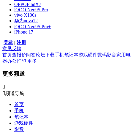
OPPOFindX7
iQOO Neo9S Pro
vivo X100s
华为nova12
iQOO Neo9S Pro+
iPhone 17
登录
|
注册
意见反馈
首页
查报价
问答
论坛
下载
手机
笔记本
游戏硬件
数码影音
家用电
器
办公打印
更多
更多频道


频道导航
首页
手机
笔记本
游戏硬件
影音