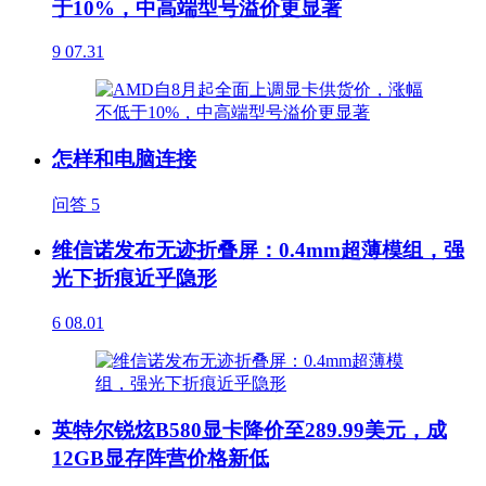
于10%，中高端型号溢价更显著
9
07.31
怎样和电脑连接
问答
5
维信诺发布无迹折叠屏：0.4mm超薄模组，强
光下折痕近乎隐形
6
08.01
英特尔锐炫B580显卡降价至289.99美元，成
12GB显存阵营价格新低