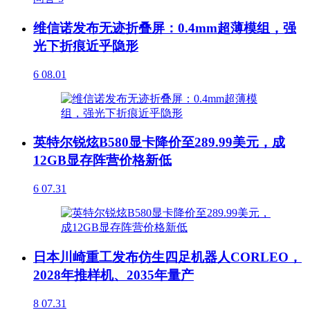
维信诺发布无迹折叠屏：0.4mm超薄模组，强
光下折痕近乎隐形
6
08.01
英特尔锐炫B580显卡降价至289.99美元，成
12GB显存阵营价格新低
6
07.31
日本川崎重工发布仿生四足机器人CORLEO，
2028年推样机、2035年量产
8
07.31