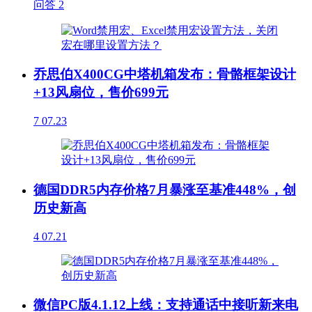
问答
2
乔思伯X400CG中塔机箱发布：骨骼框架设计
+13风扇位，售价699元
7
07.23
德国DDR5内存价格7月暴涨至基准448%，创
历史新高
4
07.21
微信PC版4.1.12上线：支持通话中接听新来电