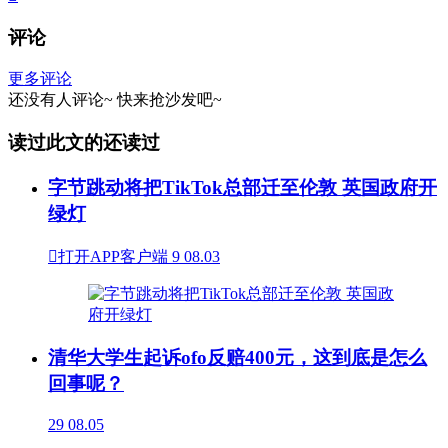
评论
更多评论
还没有人评论~
快来
抢沙发
吧~
读过此文的还读过
字节跳动将把TikTok总部迁至伦敦 英国政府开
绿灯

打开APP客户端
9
08.03
清华大学生起诉ofo反赔400元，这到底是怎么
回事呢？
29
08.05