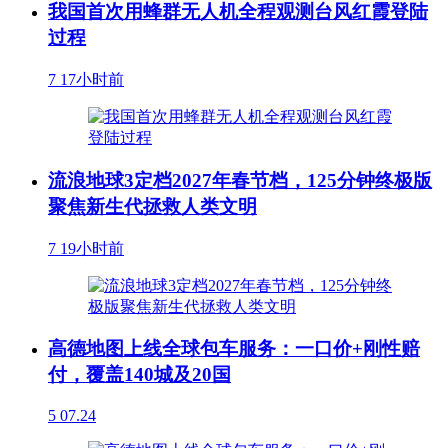
我国首次用蜂群无人机全程观测台风红霞登陆
过程
7
17小时前
流浪地球3定档2027年春节档，125分钟终极版
聚焦新生代拯救人类文明
7
19小时前
高德地图上线全球包车服务：一口价+刚性赔
付，覆盖140城及20国
5
07.24