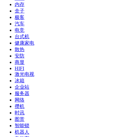
内存
盒子
极客
汽车
电竞
台式机
健康家电
散热
安防
商显
HIFI
激光电视
冰箱
企业站
服务器
网络
攒机
时讯
图赏
智能锁
机器人