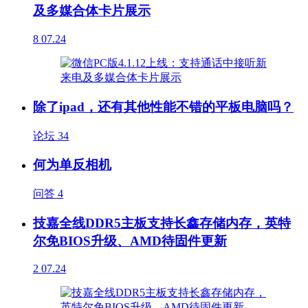
及多媒合体卡片展示
8
07.24
除了ipad，还有其他性能不错的平板电脑吗？
论坛
34
何为单反相机
问答
4
技嘉全线DDR5主板支持长鑫存储内存，英特
尔免BIOS升级、AMD待固件更新
2
07.24