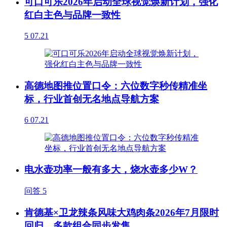
可口可乐2026年启动全球视觉焕新计划，强化
红白主色与品牌一致性
5
07.21
高德地图推位置口令：六位数字秒传精准坐
标，行业首创无名地点导航方案
6
07.21
电水壶功率一般有多大，烧水壶多少W？
问答
5
肯德基×卫龙辣条风味大鸡肉条2026年7月限时
回归，多款组合同步发售