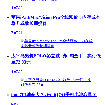
4
07.20
苹果iPad/Mac/Vision Pro全线涨价，内存成本
攀升或致长期提价
7
07.21
太平鸟男装POLO衫立减+券+淘金币，实付低
至72.93元
4
07.25
iqoo7电池多大？vivo iQOO手机电池容量？
问答
4