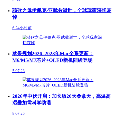
骑砍之母伊佩克·亚武兹逝世，全球玩家深切哀
悼
6
24小时前
苹果规划2026–2028年Mac全系更新：
M6/M5/M7芯片+OLED新机陆续登场
5
07.23
2026年中伏开启：加长版20天桑拿天，高温高
湿叠加需科学防暑
8
07.25