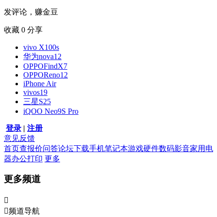
发评论，赚金豆
收藏
0
分享
vivo X100s
华为nova12
OPPOFindX7
OPPOReno12
iPhone Air
vivos19
三星S25
iQOO Neo9S Pro
登录
|
注册
意见反馈
首页
查报价
问答
论坛
下载
手机
笔记本
游戏硬件
数码影音
家用电
器
办公打印
更多
更多频道


频道导航