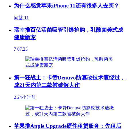
为什么感觉苹果iPhone 11还有很多人去买？
问答
11
瑞幸推百亿活菌吸管引爆抢购，乳酸菌美式成
健康新宠
7
07.23
第一狂战士：卡赞Denuvo防篡改技术遭绕过，
成21天内第二款被破解大作
2
24小时前
苹果推Apple Upgrade硬件租赁服务：先租后