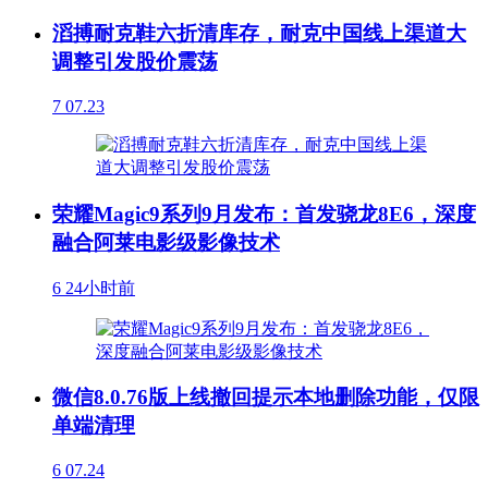
滔搏耐克鞋六折清库存，耐克中国线上渠道大
调整引发股价震荡
7
07.23
荣耀Magic9系列9月发布：首发骁龙8E6，深度
融合阿莱电影级影像技术
6
24小时前
微信8.0.76版上线撤回提示本地删除功能，仅限
单端清理
6
07.24