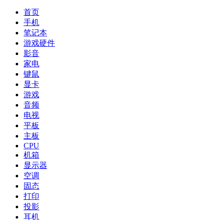
首页
手机
笔记本
游戏硬件
影音
家电
键鼠
显卡
游戏
音频
电视
平板
主板
CPU
机箱
显示器
空调
固态
打印
投影
耳机