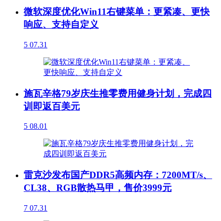
微软深度优化Win11右键菜单：更紧凑、更快
响应、支持自定义
5
07.31
施瓦辛格79岁庆生推零费用健身计划，完成四
训即返百美元
5
08.01
雷克沙发布国产DDR5高频内存：7200MT/s、
CL38、RGB散热马甲，售价3999元
7
07.31