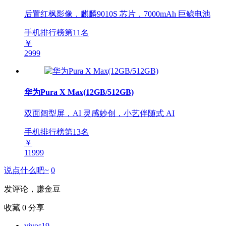
后置红枫影像，麒麟9010S 芯片，7000mAh 巨鲸电池
手机排行榜第
11
名
￥
2999
华为Pura X Max(12GB/512GB)
双面阔型屏，AI 灵感妙创，小艺伴随式 AI
手机排行榜第
13
名
￥
11999
说点什么吧~
0
发评论，赚金豆
收藏
0
分享
vivos19