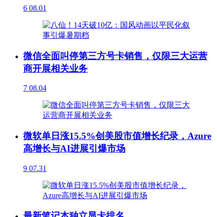
6
08.01
微信全面叫停第三方号卡销售，仅限三大运营
商开展相关业务
7
08.04
微软单日涨15.5%创美股市值增长纪录，Azure
高增长与AI进展引爆市场
9
07.31
最新笔记本独立显卡排名