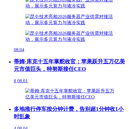
08.04
蒂姆·库克十五年掌舵收官：苹果跃升五万亿美
元市值巨头，特努斯接任CEO
8
08.01
多地推行停车按分钟计费，告别超1分钟收1小
时乱象
4
08.04