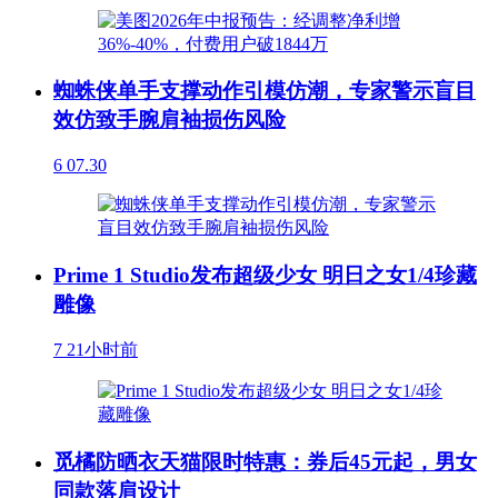
蜘蛛侠单手支撑动作引模仿潮，专家警示盲目
效仿致手腕肩袖损伤风险
6
07.30
Prime 1 Studio发布超级少女 明日之女1/4珍藏
雕像
7
21小时前
觅橘防晒衣天猫限时特惠：券后45元起，男女
同款落肩设计