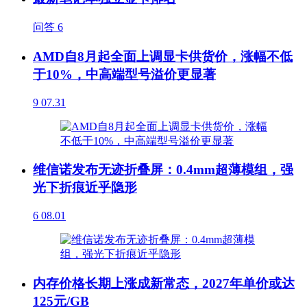
问答
6
AMD自8月起全面上调显卡供货价，涨幅不低
于10%，中高端型号溢价更显著
9
07.31
维信诺发布无迹折叠屏：0.4mm超薄模组，强
光下折痕近乎隐形
6
08.01
内存价格长期上涨成新常态，2027年单价或达
125元/GB