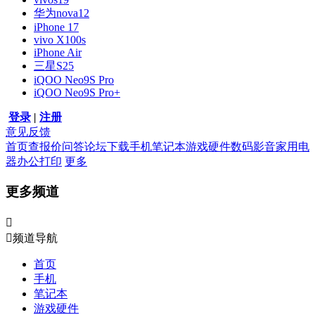
华为nova12
iPhone 17
vivo X100s
iPhone Air
三星S25
iQOO Neo9S Pro
iQOO Neo9S Pro+
登录
|
注册
意见反馈
首页
查报价
问答
论坛
下载
手机
笔记本
游戏硬件
数码影音
家用电
器
办公打印
更多
更多频道


频道导航
首页
手机
笔记本
游戏硬件