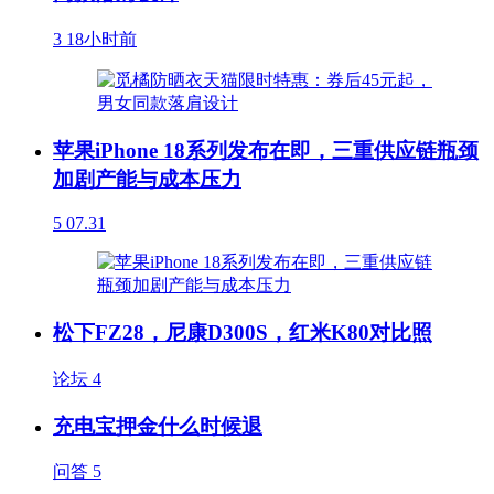
3
18小时前
苹果iPhone 18系列发布在即，三重供应链瓶颈
加剧产能与成本压力
5
07.31
松下FZ28，尼康D300S，红米K80对比照
论坛
4
充电宝押金什么时候退
问答
5