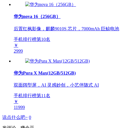
华为nova 16（256GB）
后置红枫影像，麒麟9010S 芯片，7000mAh 巨鲸电池
手机排行榜第
10
名
￥
2999
华为Pura X Max(12GB/512GB)
双面阔型屏，AI 灵感妙创，小艺伴随式 AI
手机排行榜第
11
名
￥
11999
说点什么吧~
0
发评论，赚金豆