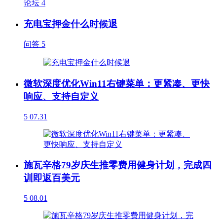
论坛
4
充电宝押金什么时候退
问答
5
微软深度优化Win11右键菜单：更紧凑、更快
响应、支持自定义
5
07.31
施瓦辛格79岁庆生推零费用健身计划，完成四
训即返百美元
5
08.01