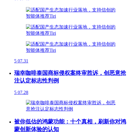
5
07.31
瑞幸咖啡泰国商标侵权案终审胜诉，创恶意抢
注认定标志性判例
5
07.28
被你低估的鸿蒙功能：十个真相，刷新你对鸿
蒙创新体验的认知