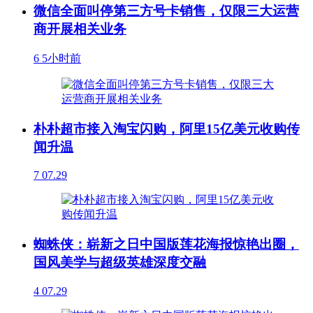
微信全面叫停第三方号卡销售，仅限三大运营
商开展相关业务
6
5小时前
朴朴超市接入淘宝闪购，阿里15亿美元收购传
闻升温
7
07.29
蜘蛛侠：崭新之日中国版莲花海报惊艳出圈，
国风美学与超级英雄深度交融
4
07.29