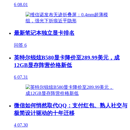
6
08.01
最新笔记本独立显卡排名
问答
6
英特尔锐炫B580显卡降价至289.99美元，成
12GB显存阵营价格新低
6
07.31
微信如何悄然取代QQ：支付红包、熟人社交与
极简设计驱动的十年迁移
4
07.30