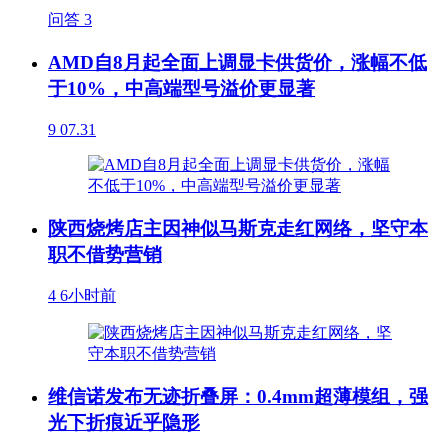
问答
3
AMD自8月起全面上调显卡供货价，涨幅不低
于10%，中高端型号溢价更显著
9
07.31
陕西烧烤店主因神似马斯克走红网络，坚守本
职不借势营销
4
6小时前
维信诺发布无迹折叠屏：0.4mm超薄模组，强
光下折痕近乎隐形