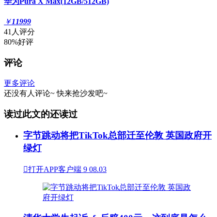
华为Pura X Max(12GB/512GB)
￥
11999
41人评分
80%好评
评论
更多评论
还没有人评论~
快来
抢沙发
吧~
读过此文的还读过
字节跳动将把TikTok总部迁至伦敦 英国政府开
绿灯

打开APP客户端
9
08.03