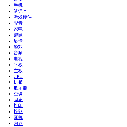
手机
笔记本
游戏硬件
影音
家电
键鼠
显卡
游戏
音频
电视
平板
主板
CPU
机箱
显示器
空调
固态
打印
投影
耳机
内存