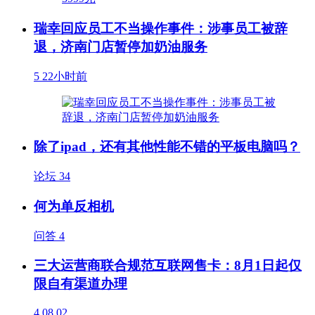
瑞幸回应员工不当操作事件：涉事员工被辞
退，济南门店暂停加奶油服务
5
22小时前
除了ipad，还有其他性能不错的平板电脑吗？
论坛
34
何为单反相机
问答
4
三大运营商联合规范互联网售卡：8月1日起仅
限自有渠道办理
4
08.02