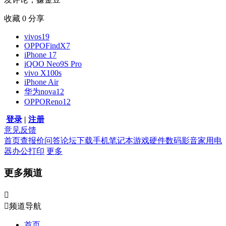
收藏
0
分享
vivos19
OPPOFindX7
iPhone 17
iQOO Neo9S Pro
vivo X100s
iPhone Air
华为nova12
OPPOReno12
登录
|
注册
意见反馈
首页
查报价
问答
论坛
下载
手机
笔记本
游戏硬件
数码影音
家用电
器
办公打印
更多
更多频道


频道导航
首页