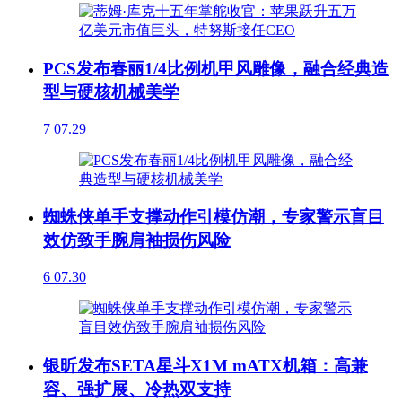
PCS发布春丽1/4比例机甲风雕像，融合经典造
型与硬核机械美学
7
07.29
蜘蛛侠单手支撑动作引模仿潮，专家警示盲目
效仿致手腕肩袖损伤风险
6
07.30
银昕发布SETA星斗X1M mATX机箱：高兼
容、强扩展、冷热双支持