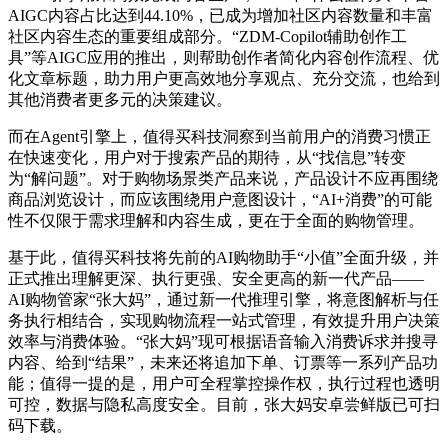
AIGC内容占比达到44.10%，已成为增加社区内容数量和丰富
社区内容生态的重要组成部分。“ZDM-Copilot辅助创作工
具”等AIGC应用的推出，则帮助创作者简化内容创作流程、优
化文章标题，助力用户更高效地分享观点、充分交流，也给到
其他消费者更多元的决策建议。
而在Agent引擎上，值得买科技洞察到当前用户的消费习惯正
在快速变化，用户对于搜索产品的期待，从“找信息”转变
为“解问题”。对于购物场景类产品来说，产品设计不应再围绕
商品浏览设计，而应该围绕用户意图设计，“AI+消费”的可能
性不仅限于需求理解和内容生成，更在于全面的购物管理。
基于此，值得买科技将先前的AI购物助手“小值”全面升级，并
正式推出理解更深、执行更强、安全更高的新一代产品——
AI购物管家“张大妈”，通过新一代推理引擎，将意图解析与任
务执行相结合，实现购物流程一站式管理，有效提升用户决策
效率与消费体验。“张大妈”现可根据语音输入消费诉求并搜寻
内容、给到“结果”，未来还将追加下单、订票等一系列产品功
能；值得一提的是，用户可全程掌控操作权，执行过程也透明
可控，数据与隐私高度安全。目前，张大妈安卓尝鲜版已可扫
码下载。