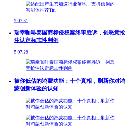
5
07.31
瑞幸咖啡泰国商标侵权案终审胜诉，创恶意抢
注认定标志性判例
5
07.28
被你低估的鸿蒙功能：十个真相，刷新你对鸿
蒙创新体验的认知