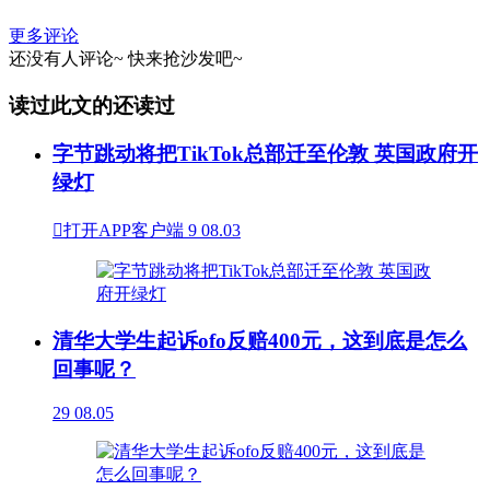
更多评论
还没有人评论~
快来
抢沙发
吧~
读过此文的还读过
字节跳动将把TikTok总部迁至伦敦 英国政府开
绿灯

打开APP客户端
9
08.03
清华大学生起诉ofo反赔400元，这到底是怎么
回事呢？
29
08.05