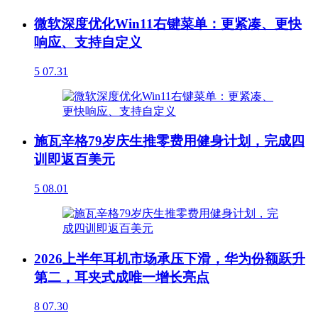
微软深度优化Win11右键菜单：更紧凑、更快
响应、支持自定义
5
07.31
施瓦辛格79岁庆生推零费用健身计划，完成四
训即返百美元
5
08.01
2026上半年耳机市场承压下滑，华为份额跃升
第二，耳夹式成唯一增长亮点
8
07.30