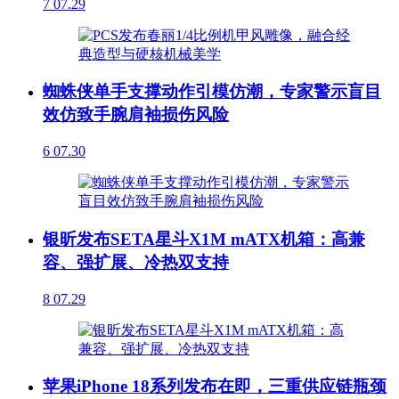
7
07.29
蜘蛛侠单手支撑动作引模仿潮，专家警示盲目
效仿致手腕肩袖损伤风险
6
07.30
银昕发布SETA星斗X1M mATX机箱：高兼
容、强扩展、冷热双支持
8
07.29
苹果iPhone 18系列发布在即，三重供应链瓶颈