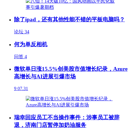
除了ipad，还有其他性能不错的平板电脑吗？
论坛
34
何为单反相机
问答
4
微软单日涨15.5%创美股市值增长纪录，Azure
高增长与AI进展引爆市场
9
07.31
瑞幸回应员工不当操作事件：涉事员工被辞
退，济南门店暂停加奶油服务