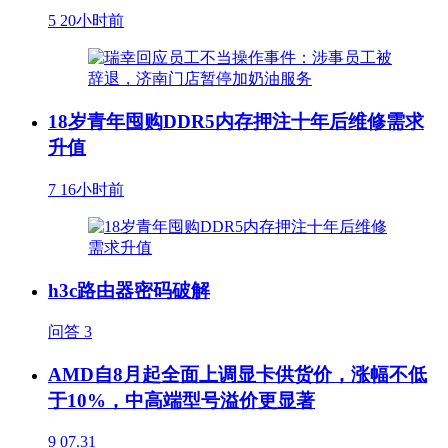
5
20小时前
18岁青年囤购DDR5内存押注十年后维修需求
升值
7
16小时前
h3c路由器密码破解
问答
3
AMD自8月起全面上调显卡供货价，涨幅不低
于10%，中高端型号溢价更显著
9
07.31