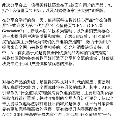
此次分享会上，值得买科技还发布了2款面向用户的产品，包
括“什么值得买”GEN2，以及AI购物管家“张大妈”尝鲜版。
在分享会举行的前一天，值得买科技将其核心产品“什么值得
买”正式升级为第二代产品“什么值得买”GEN2（GEN2即
Generation2），新版本以AI技术为驱动，以兴趣消费为核心，
进一步提升用户决策质量和效率。升级GEN2后，“什么值得
买”的品牌主张升级为“我们的兴趣消费指南”，致力于为用户
提供来自全网与兴趣高度相关的、公允的消费决策支持。其
中，App首页基于兴趣提供全网优质商品内容的“消费指南”，
兴趣社区则为各类兴趣同好打造了分享和交流的场域，好价板
块更专注于为用户提供极致优惠的推荐。
对核心产品的升级，是值得买科技对AI时代的回应，更是利
用AI底层技术能力，全面赋能业务升级的体现。其中，AIUC
引擎作为“什么值得买”理解消费兴趣的基础，主要用在对内容
审核流程进行重塑，并对收集到的全网内容进行评分，从12个
维度提取兴趣标签以打造社区内容兴趣体系，让平台对消费世
界有更加完整和高效的洞察，更有效提升内容匹配效率。
AIGC引擎用来高效完成内容生产，2024年“什么值得买”平台