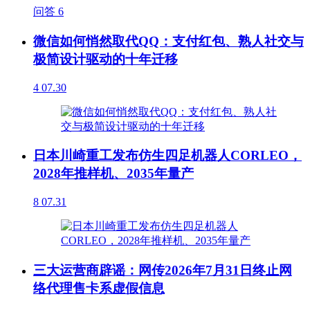
问答
6
微信如何悄然取代QQ：支付红包、熟人社交与
极简设计驱动的十年迁移
4
07.30
日本川崎重工发布仿生四足机器人CORLEO，
2028年推样机、2035年量产
8
07.31
三大运营商辟谣：网传2026年7月31日终止网
络代理售卡系虚假信息