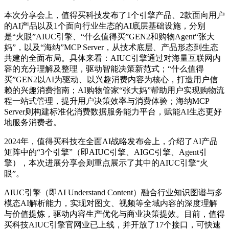
本次分享会上，值得买科技发布了1个引擎产品、2款面向用户
的AI产品以及1个面向行业生态的AI底层基础设施，分别
是“火眼”AIUC引擎、“什么值得买”GEN2和购物Agent“张大
妈”，以及“海纳”MCP Server，从技术底层、产品形态到生态
共建的全面布局。具体来看：AIUC引擎通过对海量互联网内
容的充分理解及整理，驱动智能决策新范式；“什么值得
买”GEN2以AI为驱动、以兴趣消费内容为核心，打造用户信
赖的兴趣消费指南；AI购物管家“张大妈”帮助用户实现购物流
程一站式管理，提升用户决策效率与消费体验；海纳MCP
Server则构建标准化消费数据服务能力平台，赋能AI生态更好
地服务消费者。
2024年，值得买科技在全面AI战略发布会上，介绍了AI产品
矩阵中的“3个引擎”（即AIUC引擎、AIGC引擎、Agent引
擎），本次进展分享会则重点展示了其中的AIUC引擎“火
眼”。
AIUC引擎（即AI Understand Content）融合行业知识图谱与多
模态AI解析能力，实现对图文、视频等全域内容的深度理解
与价值提炼，驱动内容生产优化与商业决策提效。目前，值得
买科技AIUC引擎官网业已上线，并开放了17个接口，可快速