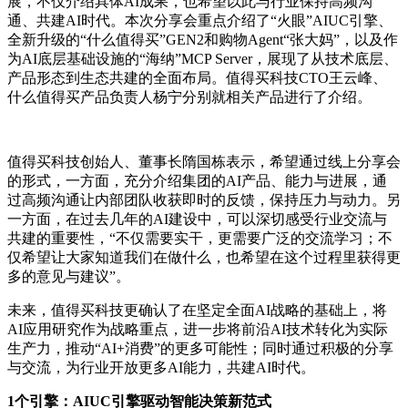
展，不仅介绍具体AI成果，也希望以此与行业保持高频沟
通、共建AI时代。本次分享会重点介绍了“火眼”AIUC引擎、
全新升级的“什么值得买”GEN2和购物Agent“张大妈”，以及作
为AI底层基础设施的“海纳”MCP Server，展现了从技术底层、
产品形态到生态共建的全面布局。值得买科技CTO王云峰、
什么值得买产品负责人杨宁分别就相关产品进行了介绍。
值得买科技创始人、董事长隋国栋表示，希望通过线上分享会
的形式，一方面，充分介绍集团的AI产品、能力与进展，通
过高频沟通让内部团队收获即时的反馈，保持压力与动力。另
一方面，在过去几年的AI建设中，可以深切感受行业交流与
共建的重要性，“不仅需要实干，更需要广泛的交流学习；不
仅希望让大家知道我们在做什么，也希望在这个过程里获得更
多的意见与建议”。
未来，值得买科技更确认了在坚定全面AI战略的基础上，将
AI应用研究作为战略重点，进一步将前沿AI技术转化为实际
生产力，推动“AI+消费”的更多可能性；同时通过积极的分享
与交流，为行业开放更多AI能力，共建AI时代。
1个
引擎：AIUC引擎驱动智能决策新范式