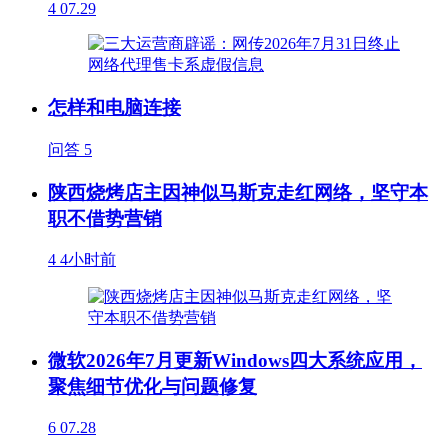
4
07.29
怎样和电脑连接
问答
5
陕西烧烤店主因神似马斯克走红网络，坚守本
职不借势营销
4
4小时前
微软2026年7月更新Windows四大系统应用，
聚焦细节优化与问题修复
6
07.28