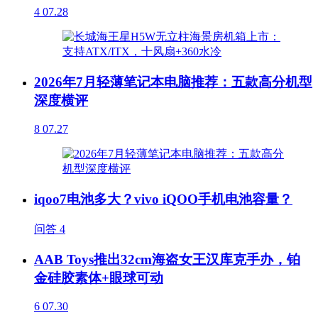
4
07.28
2026年7月轻薄笔记本电脑推荐：五款高分机型
深度横评
8
07.27
iqoo7电池多大？vivo iQOO手机电池容量？
问答
4
AAB Toys推出32cm海盗女王汉库克手办，铂
金硅胶素体+眼球可动
6
07.30