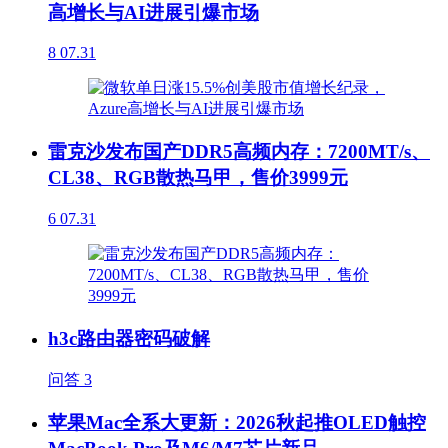
高增长与AI进展引爆市场
8
07.31
雷克沙发布国产DDR5高频内存：7200MT/s、
CL38、RGB散热马甲，售价3999元
6
07.31
h3c路由器密码破解
问答
3
苹果Mac全系大更新：2026秋起推OLED触控