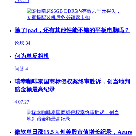
7
07.25
除了ipad，还有其他性能不错的平板电脑吗？
论坛
34
何为单反相机
问答
4
瑞幸咖啡泰国商标侵权案终审胜诉，创当地判
赔金额最高纪录
4
07.27
微软单日涨15.5%创美股市值增长纪录，Azure