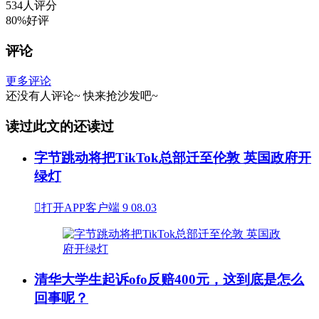
534人评分
80%好评
评论
更多评论
还没有人评论~
快来
抢沙发
吧~
读过此文的还读过
字节跳动将把TikTok总部迁至伦敦 英国政府开
绿灯

打开APP客户端
9
08.03
清华大学生起诉ofo反赔400元，这到底是怎么
回事呢？