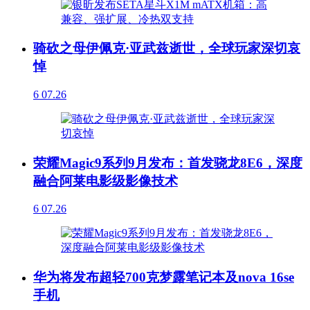
骑砍之母伊佩克·亚武兹逝世，全球玩家深切哀
悼
6
07.26
荣耀Magic9系列9月发布：首发骁龙8E6，深度
融合阿莱电影级影像技术
6
07.26
华为将发布超轻700克梦露笔记本及nova 16se
手机