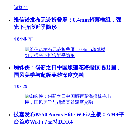
问答
11
维信诺发布无迹折叠屏：0.4mm超薄模组，强
光下折痕近乎隐形
4
8小时前
蜘蛛侠：崭新之日中国版莲花海报惊艳出圈，
国风美学与超级英雄深度交融
4
07.29
技嘉发布B550 Aorus Elite WiFi7主板：AM4平
台首款Wi-Fi 7支持DDR4