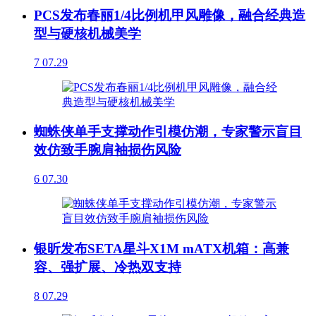
PCS发布春丽1/4比例机甲风雕像，融合经典造
型与硬核机械美学
7
07.29
蜘蛛侠单手支撑动作引模仿潮，专家警示盲目
效仿致手腕肩袖损伤风险
6
07.30
银昕发布SETA星斗X1M mATX机箱：高兼
容、强扩展、冷热双支持
8
07.29