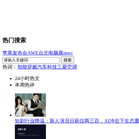
热门搜索
苹果发布会
AWE
台北电脑展
mwc
热词：
智能穿戴
汽车科技
三菱空调
24小时热文
本周热评
短剧行业降温：新人演员日薪仅两三百，AI冲击下生态