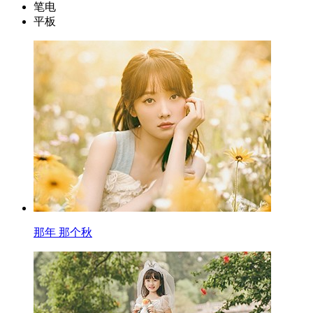
笔电
平板
那年 那个秋