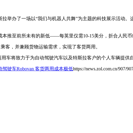
拉举办了一场以“我们与机器人共舞”为主题的科技展示活动。
本推至前所未有的新低——每英里仅需10-15美分，折合人民币
20名乘客，并兼顾货物运输需求，实现了客货两用。
这辆客货两用车将致力于为自动驾驶汽车以及特斯拉客户的个人车辆提
驾驶车Robovan 客货两用成本极低
https://news.zol.com.cn/907/90