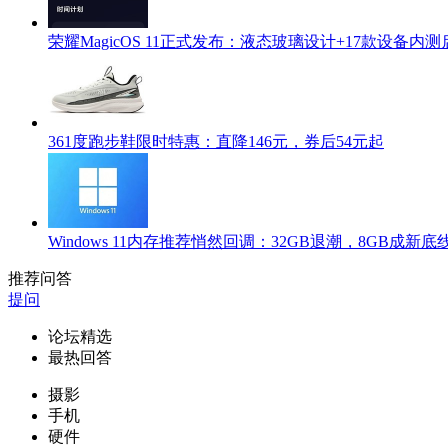
荣耀MagicOS 11正式发布：液态玻璃设计+17款设备内测
361度跑步鞋限时特惠：直降146元，券后54元起
Windows 11内存推荐悄然回调：32GB退潮，8GB成新底
推荐问答
提问
论坛精选
最热回答
摄影
手机
硬件