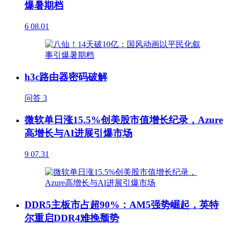
爆暑期档
6
08.01
h3c路由器密码破解
问答
3
微软单日涨15.5%创美股市值增长纪录，Azure
高增长与AI进展引爆市场
9
07.31
DDR5主板市占超90%：AM5强势崛起，英特
尔重启DDR4难挽颓势