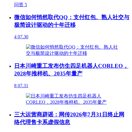
问答
5
微信如何悄然取代QQ：支付红包、熟人社交与
极简设计驱动的十年迁移
4
07.30
日本川崎重工发布仿生四足机器人CORLEO，
2028年推样机、2035年量产
8
07.31
三大运营商辟谣：网传2026年7月31日终止网
络代理售卡系虚假信息