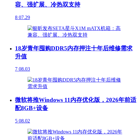
容、强扩展、冷热双支持
8
07.29
18岁青年囤购DDR5内存押注十年后维修需求
升值
7
08.03
微软将推Windows 11内存优化版，2026年前适
配8GB+设备
5
08.02