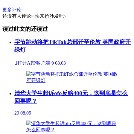
更多评论
还没有人评论~
快来
抢沙发
吧~
读过此文的还读过
字节跳动将把TikTok总部迁至伦敦 英国政府开
绿灯

打开APP客户端
9
08.03
清华大学生起诉ofo反赔400元，这到底是怎么
回事呢？
29
08.05