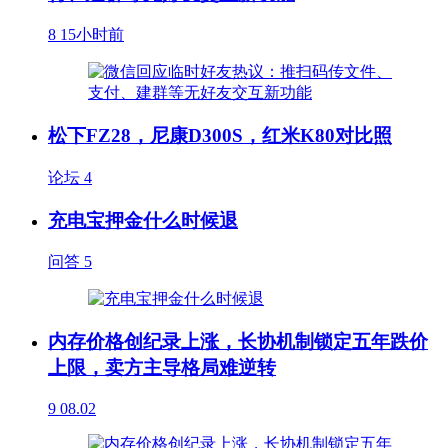
8
15小时前
松下FZ28，尼康D300S，红米K80对比照
论坛
4
充电宝押金什么时候退
问答
5
内存价格创纪录上涨，长协机制锁定五年跌价
上限，卖方主导格局难逆转
9
08.02