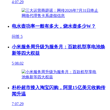
4
07.29
电水壶功率一般有多大，烧水壶多少W？
问答
5
小米服务周升级为服务月：百款机型享电池焕
新等四大权益
5
08.02
朴朴超市接入淘宝闪购，阿里15亿美元收购传
闻升温
7
07.29