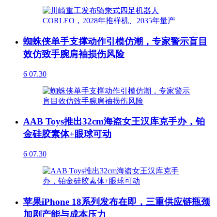
蜘蛛侠单手支撑动作引模仿潮，专家警示盲目
效仿致手腕肩袖损伤风险
6
07.30
AAB Toys推出32cm海盗女王汉库克手办，铂
金硅胶素体+眼球可动
6
07.30
苹果iPhone 18系列发布在即，三重供应链瓶颈
加剧产能与成本压力