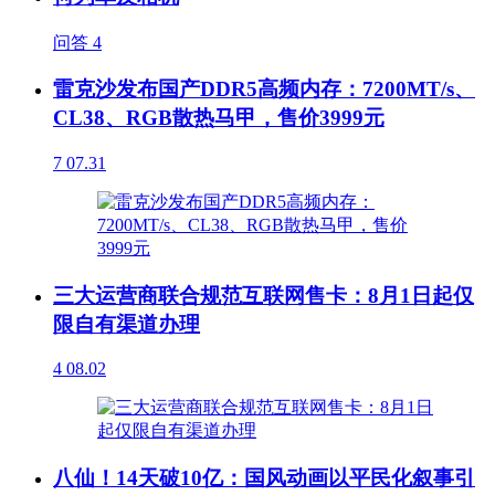
问答
4
雷克沙发布国产DDR5高频内存：7200MT/s、
CL38、RGB散热马甲，售价3999元
7
07.31
三大运营商联合规范互联网售卡：8月1日起仅
限自有渠道办理
4
08.02
八仙！14天破10亿：国风动画以平民化叙事引