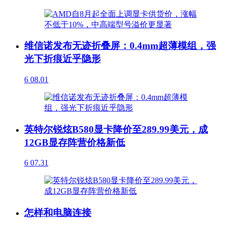
维信诺发布无迹折叠屏：0.4mm超薄模组，强
光下折痕近乎隐形
6
08.01
英特尔锐炫B580显卡降价至289.99美元，成
12GB显存阵营价格新低
6
07.31
怎样和电脑连接