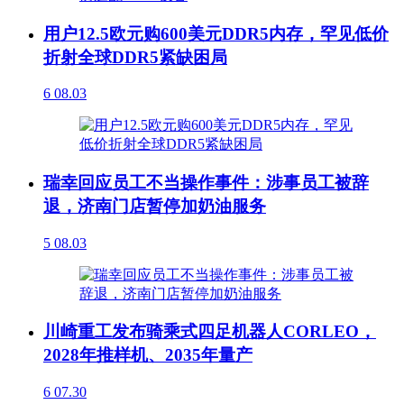
用户12.5欧元购600美元DDR5内存，罕见低价
折射全球DDR5紧缺困局
6
08.03
瑞幸回应员工不当操作事件：涉事员工被辞
退，济南门店暂停加奶油服务
5
08.03
川崎重工发布骑乘式四足机器人CORLEO，
2028年推样机、2035年量产
6
07.30