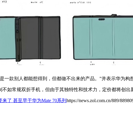
是一款别人都能想得到，但都做不出来的产品。”并表示华为构
制不如常规双折手机，但由于其独特性和技术力，定价都将创出新
了 甚至早于华为Mate 70系列
https://news.zol.com.cn/889/88980