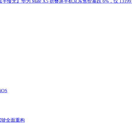
【手慢无】华为 Mate X5 折叠屏手机京东售价暴跌 6%，仅 13199
OS
驾驶全面重构