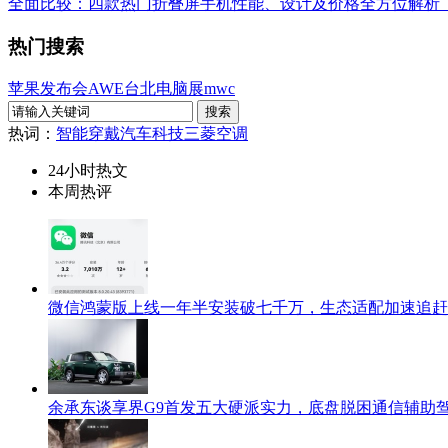
全面比较：四款热门折叠屏手机性能、设计及价格全方位解析
热门搜索
苹果发布会
AWE
台北电脑展
mwc
热词：
智能穿戴
汽车科技
三菱空调
24小时热文
本周热评
微信鸿蒙版上线一年半安装破七千万，生态适配加速追赶i
余承东谈享界G9首发五大硬派实力，底盘脱困通信辅助