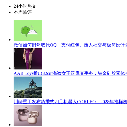
24小时热文
本周热评
微信如何悄然取代QQ：支付红包、熟人社交与极简设计
AAB Toys推出32cm海盗女王汉库克手办，铂金硅胶素体
川崎重工发布骑乘式四足机器人CORLEO，2028年推样机