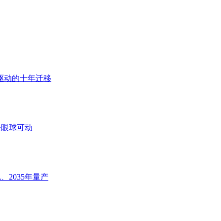
驱动的十年迁移
+眼球可动
、2035年量产