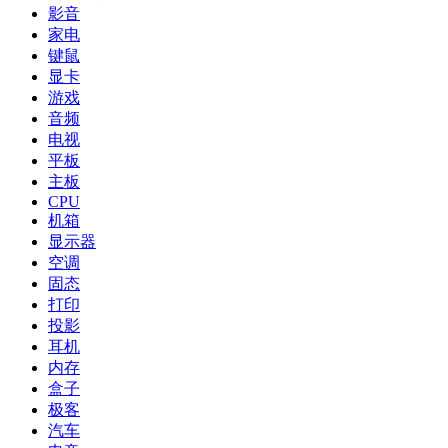
影音
家电
键鼠
显卡
游戏
音频
电视
平板
主板
CPU
机箱
显示器
空调
固态
打印
投影
耳机
内存
盒子
极客
汽车