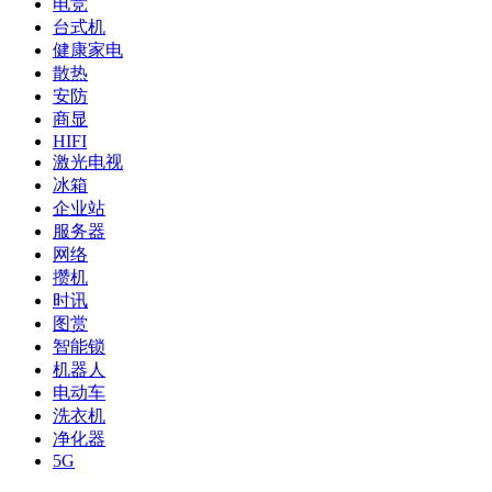
电竞
台式机
健康家电
散热
安防
商显
HIFI
激光电视
冰箱
企业站
服务器
网络
攒机
时讯
图赏
智能锁
机器人
电动车
洗衣机
净化器
5G