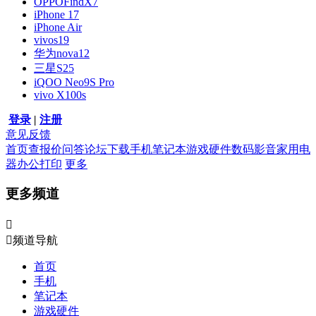
OPPOFindX7
iPhone 17
iPhone Air
vivos19
华为nova12
三星S25
iQOO Neo9S Pro
vivo X100s
登录
|
注册
意见反馈
首页
查报价
问答
论坛
下载
手机
笔记本
游戏硬件
数码影音
家用电
器
办公打印
更多
更多频道


频道导航
首页
手机
笔记本
游戏硬件