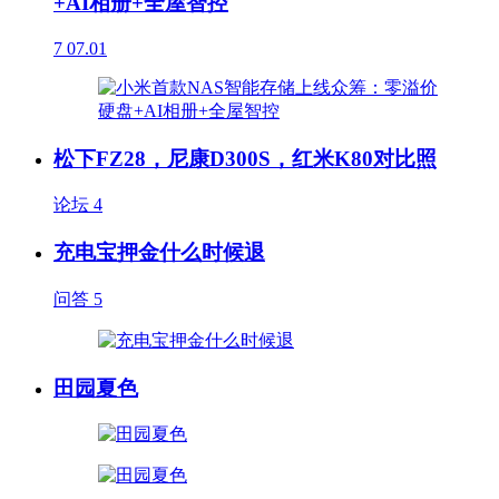
+AI相册+全屋智控
7
07.01
松下FZ28，尼康D300S，红米K80对比照
论坛
4
充电宝押金什么时候退
问答
5
田园夏色