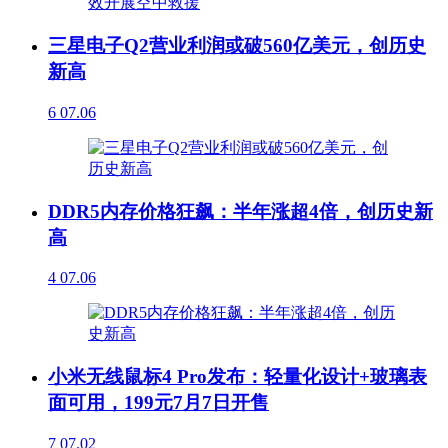
三星电子Q2营业利润或破560亿美元，创历史
新高
6
07.06
DDR5内存价格狂飙：半年涨超4倍，创历史新
高
4
07.06
小米无线鼠标4 Pro发布：轻量化设计+玻璃表
面可用，199元7月7日开售
7
07.02