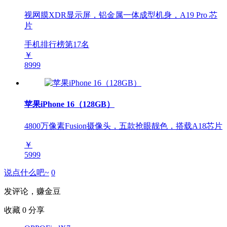
视网膜XDR显示屏，铝金属一体成型机身，A19 Pro 芯
片
手机排行榜第
17
名
￥
8999
苹果iPhone 16（128GB）
4800万像素Fusion摄像头，五款抢眼靓色，搭载A18芯片
￥
5999
说点什么吧~
0
发评论，赚金豆
收藏
0
分享