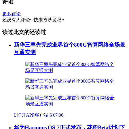
评论
更多评论
还没有人评论~
快来
抢沙发
吧~
读过此文的还读过
新华三率先完成业界首个800G智算网络全场景
互通实测

打开APP客户端
6
07.06
华为HarmonyOS 7正式发布，花粉Beta计划下