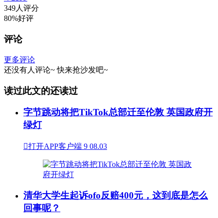
349人评分
80%好评
评论
更多评论
还没有人评论~
快来
抢沙发
吧~
读过此文的还读过
字节跳动将把TikTok总部迁至伦敦 英国政府开
绿灯

打开APP客户端
9
08.03
清华大学生起诉ofo反赔400元，这到底是怎么
回事呢？