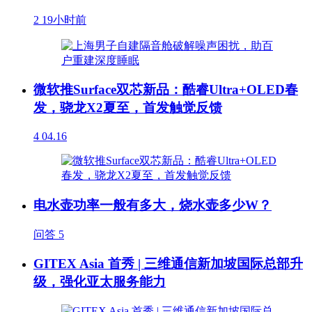
2
19小时前
微软推Surface双芯新品：酷睿Ultra+OLED春
发，骁龙X2夏至，首发触觉反馈
4
04.16
电水壶功率一般有多大，烧水壶多少W？
问答
5
GITEX Asia 首秀 | 三维通信新加坡国际总部升
级，强化亚太服务能力