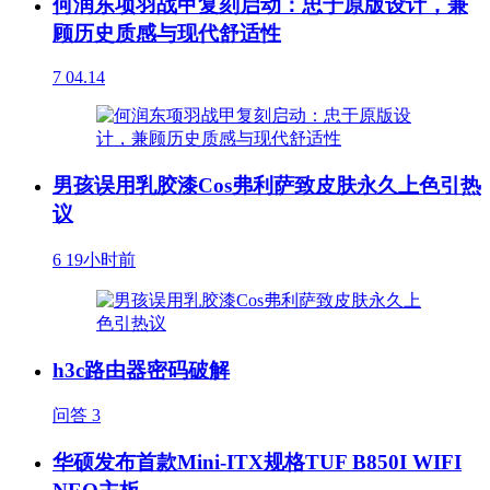
何润东项羽战甲复刻启动：忠于原版设计，兼
顾历史质感与现代舒适性
7
04.14
男孩误用乳胶漆Cos弗利萨致皮肤永久上色引热
议
6
19小时前
h3c路由器密码破解
问答
3
华硕发布首款Mini-ITX规格TUF B850I WIFI