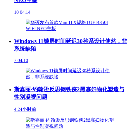
NEO主板
10
04.14
Windows 11锁屏时间延迟30秒系设计使然，非
系统缺陷
7
04.10
斯嘉丽·约翰逊反思钢铁侠2黑寡妇物化塑造与
性别凝视问题
4
24小时前