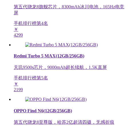
第五代骁龙8旗舰芯片，8300mAh冰川电池，165Hz电竞
屏
手机排行榜第
4
名
￥
4299
Redmi Turbo 5 MAX(12GB/256GB)
天玑9500s芯片，9000mAh超长续航，1.5K直屏
手机排行榜第
5
名
￥
2199
OPPO Find N6(12GB/256GB)
第五代骁龙8至尊版，哈苏2亿超清四摄，无感折痕