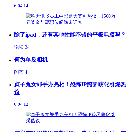
6
04.14
除了ipad，还有其他性能不错的平板电脑吗？
论坛
34
何为单反相机
问答
4
贞子兔女郎手办亮相！恐怖IP跨界萌化引爆热
议
6
04.12