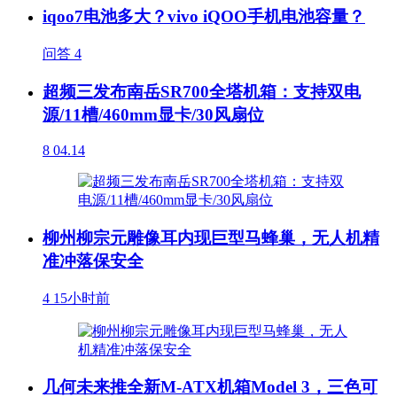
iqoo7电池多大？vivo iQOO手机电池容量？
问答
4
超频三发布南岳SR700全塔机箱：支持双电
源/11槽/460mm显卡/30风扇位
8
04.14
柳州柳宗元雕像耳内现巨型马蜂巢，无人机精
准冲落保安全
4
15小时前
几何未来推全新M-ATX机箱Model 3，三色可