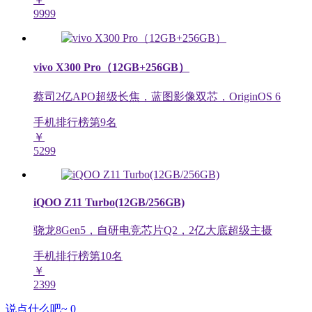
9999
vivo X300 Pro（12GB+256GB）
蔡司2亿APO超级长焦，蓝图影像双芯，OriginOS 6
手机排行榜第
9
名
￥
5299
iQOO Z11 Turbo(12GB/256GB)
骁龙8Gen5，自研电竞芯片Q2，2亿大底超级主摄
手机排行榜第
10
名
￥
2399
说点什么吧~
0