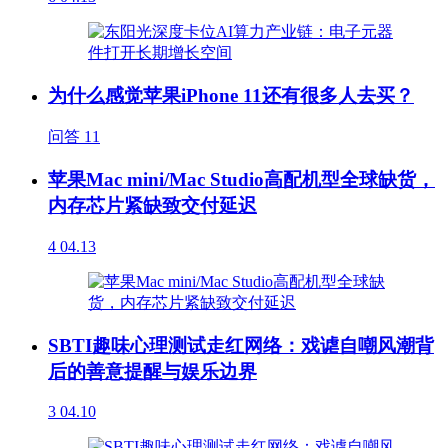
为什么感觉苹果iPhone 11还有很多人去买？
问答
11
苹果Mac mini/Mac Studio高配机型全球缺货，
内存芯片紧缺致交付延迟
4
04.13
SBTI趣味心理测试走红网络：戏谑自嘲风潮背
后的善意提醒与娱乐边界
3
04.10