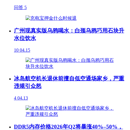
问答
5
广州现真实版乌鸦喝水：白颈乌鸦巧用石块升
水位饮水
10
04.15
冰岛航空机长退休前擅自低空通场家乡，严重
违规引众怒
4
04.13
DDR5内存价格2026年Q2将暴涨40%–50%，