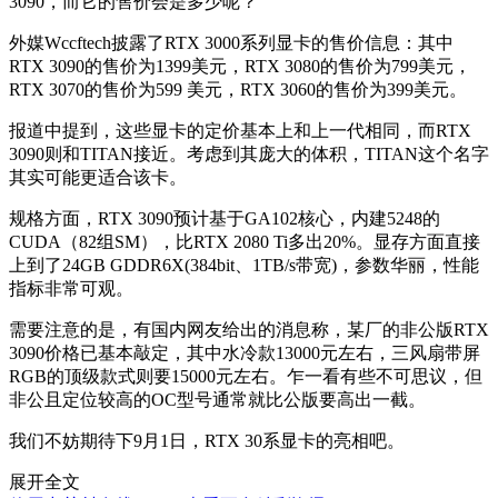
3090，而它的售价会是多少呢？
外媒Wccftech披露了RTX 3000系列显卡的售价信息：其中
RTX 3090的售价为1399美元，RTX 3080的售价为799美元，
RTX 3070的售价为599 美元，RTX 3060的售价为399美元。
报道中提到，这些显卡的定价基本上和上一代相同，而RTX
3090则和TITAN接近。考虑到其庞大的体积，TITAN这个名字
其实可能更适合该卡。
规格方面，RTX 3090预计基于GA102核心，内建5248的
CUDA（82组SM），比RTX 2080 Ti多出20%。显存方面直接
上到了24GB GDDR6X(384bit、1TB/s带宽)，参数华丽，性能
指标非常可观。
需要注意的是，有国内网友给出的消息称，某厂的非公版RTX
3090价格已基本敲定，其中水冷款13000元左右，三风扇带屏
RGB的顶级款式则要15000元左右。乍一看有些不可思议，但
非公且定位较高的OC型号通常就比公版要高出一截。
我们不妨期待下9月1日，RTX 30系显卡的亮相吧。
展开全文