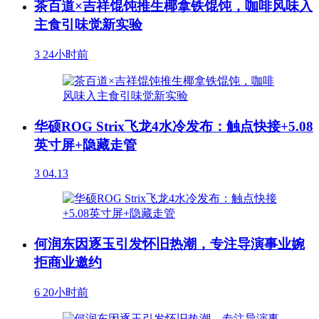
茶百道×吉祥馄饨推生椰拿铁馄饨，咖啡风味入
主食引味觉新实验
3
24小时前
华硕ROG Strix飞龙4水冷发布：触点快接+5.08
英寸屏+隐藏走管
3
04.13
何润东因逐玉引发怀旧热潮，专注导演事业婉
拒商业邀约
6
20小时前