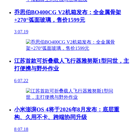
乔思伯BO400CG V2机箱发布：全金属骨架
+270°弧面玻璃，售价1599元
3
07.19
江苏首款可折叠载人飞行器雅努斯1型问世，主
打便携与野外作业
6
07.22
小米澎湃OS 4将于2026年8月发布：底层重
构、久用不卡、跨端协同升级
8
07.18