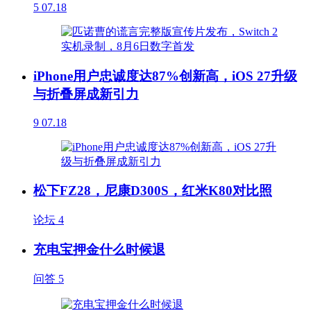
5
07.18
iPhone用户忠诚度达87%创新高，iOS 27升级
与折叠屏成新引力
9
07.18
松下FZ28，尼康D300S，红米K80对比照
论坛
4
充电宝押金什么时候退
问答
5