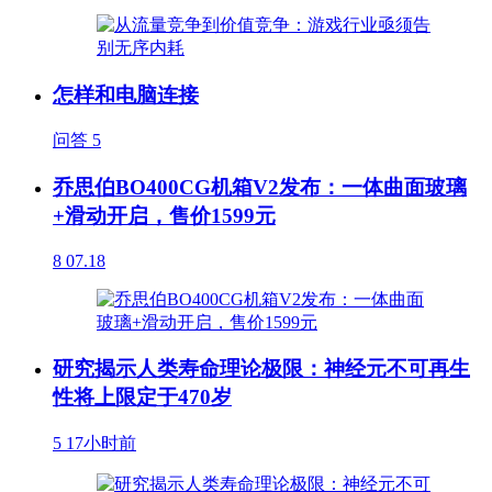
怎样和电脑连接
问答
5
乔思伯BO400CG机箱V2发布：一体曲面玻璃
+滑动开启，售价1599元
8
07.18
研究揭示人类寿命理论极限：神经元不可再生
性将上限定于470岁
5
17小时前