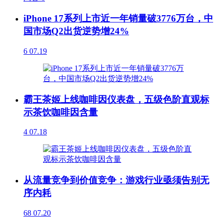
iPhone 17系列上市近一年销量破3776万台，中
国市场Q2出货逆势增24%
6
07.19
霸王茶姬上线咖啡因仪表盘，五级色阶直观标
示茶饮咖啡因含量
4
07.18
从流量竞争到价值竞争：游戏行业亟须告别无
序内耗
68
07.20