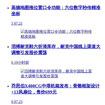
高德地图推位置口令功能：六位数字秒传精准
坐标
5
07.21
滔搏耐克鞋六折清库存，耐克中国线上渠道大
调整引发股价震荡
6
19小时前
乔思伯X400CG中塔机箱发布：骨骼框架设计
+13风扇位，售价699元
6
07.23