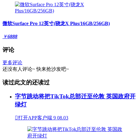
微软Surface Pro 12英寸(骁龙X Plus/16GB/256GB)
￥
6888
评论
更多评论
还没有人评论~
快来
抢沙发
吧~
读过此文的还读过
字节跳动将把TikTok总部迁至伦敦 英国政府开
绿灯

打开APP客户端
9
08.03