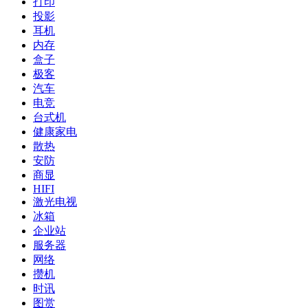
打印
投影
耳机
内存
盒子
极客
汽车
电竞
台式机
健康家电
散热
安防
商显
HIFI
激光电视
冰箱
企业站
服务器
网络
攒机
时讯
图赏