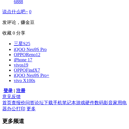
6888
说点什么吧~
0
发评论，赚金豆
收藏
0
分享
三星S25
iQOO Neo9S Pro
OPPOReno12
iPhone 17
vivos19
OPPOFindX7
iQOO Neo9S Pro+
vivo X100s
登录
|
注册
意见反馈
首页
查报价
问答
论坛
下载
手机
笔记本
游戏硬件
数码影音
家用电
器
办公打印
更多
更多频道