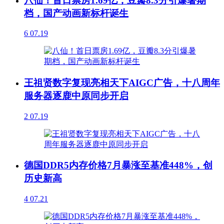
八仙！首日票房1.69亿，豆瓣8.3分引爆暑期
档，国产动画新标杆诞生
6
07.19
王祖贤数字复现亮相天下AIGC广告，十八周年
服务器逐鹿中原同步开启
2
07.19
德国DDR5内存价格7月暴涨至基准448%，创
历史新高
4
07.21