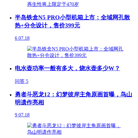
半岛铁盒N5 PRO小型机箱上市：全域网孔散
热+分仓设计，售价399元
6
07.18
电水壶功率一般有多大，烧水壶多少W？
问答
5
勇者斗恶龙12：幻梦彼岸主角原画首曝，鸟山
明遗作亮相
9
07.18