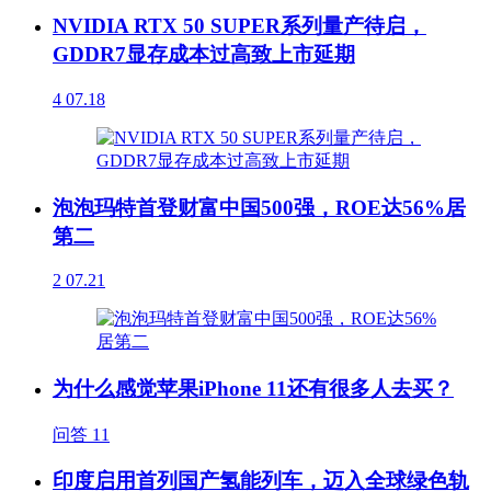
NVIDIA RTX 50 SUPER系列量产待启，
GDDR7显存成本过高致上市延期
4
07.18
泡泡玛特首登财富中国500强，ROE达56%居
第二
2
07.21
为什么感觉苹果iPhone 11还有很多人去买？
问答
11
印度启用首列国产氢能列车，迈入全球绿色轨