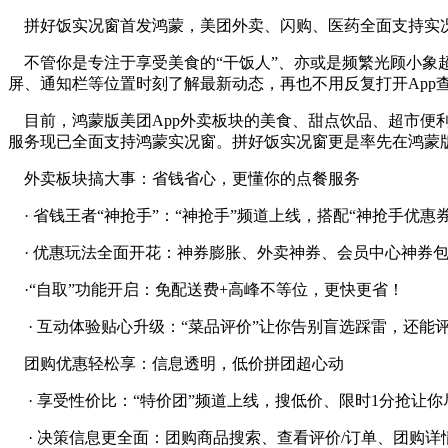
拼好饭实况窗首发鸿蒙，美团外卖、闪购、医药全面支持实
不管你是专注于享受美食的“干饭人”、亦或是频繁光顾小象超
屏、通知栏等位置时刻了解
最新
动态，再也不用反复打开App
目前，鸿蒙版美团App外卖板块的美食、甜点饮品、超市便
服务现已全面支持鸿蒙实况窗。拼好饭实况窗更是率先在鸿蒙版
外卖板块搞大事：省钱省心，更懂你的点餐服务
· 省钱王者“神抢手”：“神抢手”频道上线，搭配“神抢手优惠
· 优惠玩法全面开花：神券膨胀、外卖神券、会员中心神券
·“自取”功能开启：免配送费+高峰不等位，更快更省！
· 互动体验贴心升级：“菜品评价”让你告别盲选踩雷，还能评
团购优惠轻松享：信息透明，低价拼团超心动
· 享受性价比：“特价团”频道上线，搜低价、限时1分抢让
· 决策信息更全面：团购商品搜索、查看评价/订单、团购