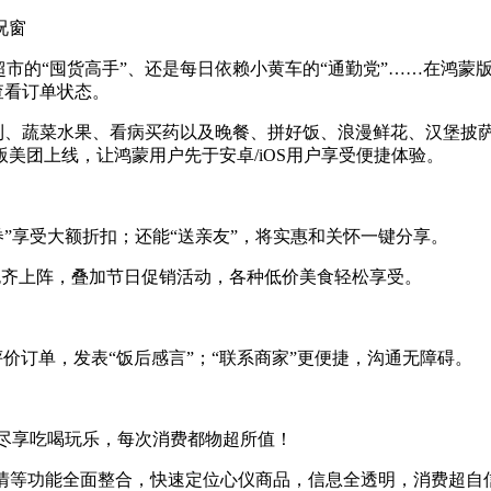
况窗
市的“囤货高手”、还是每日依赖小黄车的“通勤党”……在鸿蒙
查看订单状态。
利、蔬菜水果、看病买药以及晚餐、拼好饭、浪漫鲜花、汉堡披
美团上线，让鸿蒙用户先于安卓/iOS用户享受便捷体验。
券”享受大额折扣；还能“送亲友”，将实惠和关怀一键分享。
包齐上阵，叠加节日促销活动，各种低价美食轻松享受。
价订单，发表“饭后感言”；“联系商家”更便捷，沟通无障碍。
你尽享吃喝玩乐，每次消费都物超所值！
详情等功能全面整合，快速定位心仪商品，信息全透明，消费超自