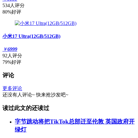
534人评分
80%好评
小米17 Ultra(12GB/512GB)
￥
6999
92人评分
79%好评
评论
更多评论
还没有人评论~
快来
抢沙发
吧~
读过此文的还读过
字节跳动将把TikTok总部迁至伦敦 英国政府开
绿灯