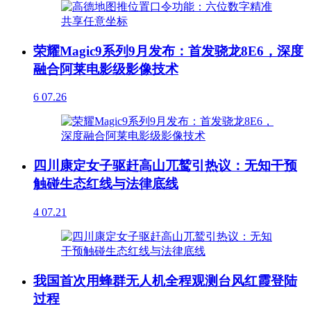
荣耀Magic9系列9月发布：首发骁龙8E6，深度
融合阿莱电影级影像技术
6
07.26
四川康定女子驱赶高山兀鹫引热议：无知干预
触碰生态红线与法律底线
4
07.21
我国首次用蜂群无人机全程观测台风红霞登陆
过程