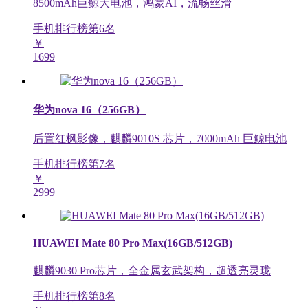
8500mAh巨鲸大电池，鸿蒙AI，流畅丝滑
手机排行榜第
6
名
￥
1699
华为nova 16（256GB）
后置红枫影像，麒麟9010S 芯片，7000mAh 巨鲸电池
手机排行榜第
7
名
￥
2999
HUAWEI Mate 80 Pro Max(16GB/512GB)
麒麟9030 Pro芯片，全金属玄武架构，超透亮灵珑
手机排行榜第
8
名