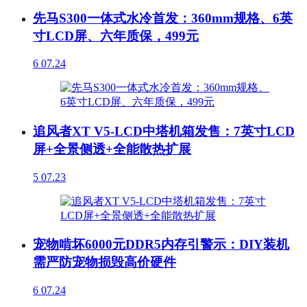
先马S300一体式水冷首发：360mm规格、6英
寸LCD屏、六年质保，499元
6
07.24
追风者XT V5-LCD中塔机箱发售：7英寸LCD
屏+全景侧透+全能散热扩展
5
07.23
宠物啃坏6000元DDR5内存引警示：DIY装机
需严防宠物损毁高价硬件
6
07.24