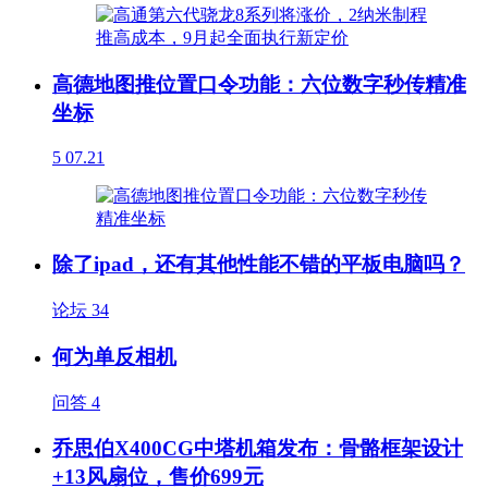
高德地图推位置口令功能：六位数字秒传精准
坐标
5
07.21
除了ipad，还有其他性能不错的平板电脑吗？
论坛
34
何为单反相机
问答
4
乔思伯X400CG中塔机箱发布：骨骼框架设计
+13风扇位，售价699元