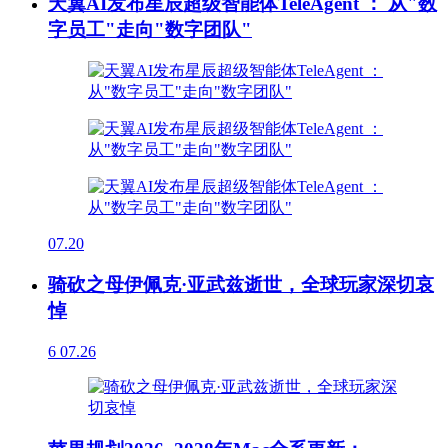
天翼AI发布星辰超级智能体TeleAgent ： 从"数
字员工"走向"数字团队"
07.20
骑砍之母伊佩克·亚武兹逝世，全球玩家深切哀
悼
6
07.26