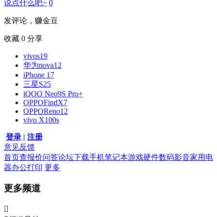
说点什么吧~
0
发评论，赚金豆
收藏
0
分享
vivos19
华为nova12
iPhone 17
三星S25
iQOO Neo9S Pro+
OPPOFindX7
OPPOReno12
vivo X100s
登录
|
注册
意见反馈
首页
查报价
问答
论坛
下载
手机
笔记本
游戏硬件
数码影音
家用电
器
办公打印
更多
更多频道
