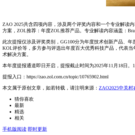
ZAO 202
5
共含
四
项内容，涉及
两
个评奖内容和
一
个专业解读内
方案，ZOL推荐：年度ZOL推荐产品。专业解读内容涵盖：Bran
此次提报仅涉及评奖类别，GG100分为年度技术创新产品、年
KOL评价等，多方参与评选出年度百大优秀科技产品，代表当
术解决方案。
本年度提报通道即日开启，提报截止时间为2025年11月18日。1
提报入口：https://zao.zol.com.cn/topic/10765902.html
本文属于原创文章，如若转载，请注明来源：
ZAO2025中关
猜你喜欢
最新
精选
相关
手机版阅读
即时更新