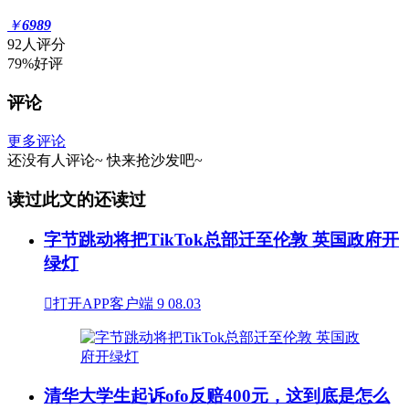
￥
6989
92人评分
79%好评
评论
更多评论
还没有人评论~
快来
抢沙发
吧~
读过此文的还读过
字节跳动将把TikTok总部迁至伦敦 英国政府开
绿灯

打开APP客户端
9
08.03
清华大学生起诉ofo反赔400元，这到底是怎么