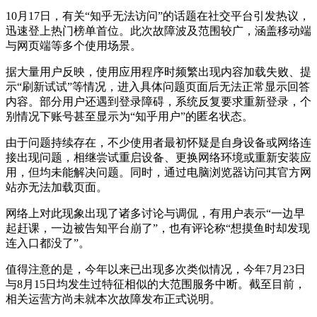
10月17日，有关“知乎无法访问”的话题在社交平台引发热议，
迅速登上热门榜单首位。此次故障波及范围较广，涵盖移动端
与网页端等多个使用场景。
据大量用户反映，使用应用程序时频繁出现内容加载失败、提
示“刷新试试”等情况，进入具体问题页面后无法正常显示回答
内容。部分用户还遇到登录障碍，系统反复要求重新登录，个
别情况下账号甚至显示为“知乎用户”的匿名状态。
由于问题持续存在，不少使用者最初怀疑是自身设备或网络连
接出现问题，相继尝试重启设备、更换网络环境或重新安装应
用，但均未能解决问题。同时，通过电脑浏览器访问其官方网
站亦无法加载页面。
网络上对此现象出现了诸多讨论与调侃，有用户表示“一边早
起赶课，一边被告知平台崩了”，也有评论称“想摸鱼时却发现
连入口都没了”。
值得注意的是，今年以来已出现多次类似情况，今年7月23日
与8月15日均发生过特征相似的大范围服务中断。截至目前，
相关运营方尚未就本次故障发布正式说明。