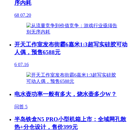
序内耗
68
07.20
开天工作室发布街霸6嘉米1:3超写实硅胶可动
人偶，预售6588元
6
07.16
电水壶功率一般有多大，烧水壶多少W？
问答
5
半岛铁盒N5 PRO小型机箱上市：全域网孔散
热+分仓设计，售价399元