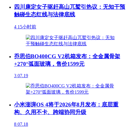
四川康定女子驱赶高山兀鹫引热议：无知干预
触碰生态红线与法律底线
4
15小时前
乔思伯BO400CG V2机箱发布：全金属骨架
+270°弧面玻璃，售价1599元
3
07.19
小米澎湃OS 4将于2026年8月发布：底层重
构、久用不卡、跨端协同升级
8
07.18