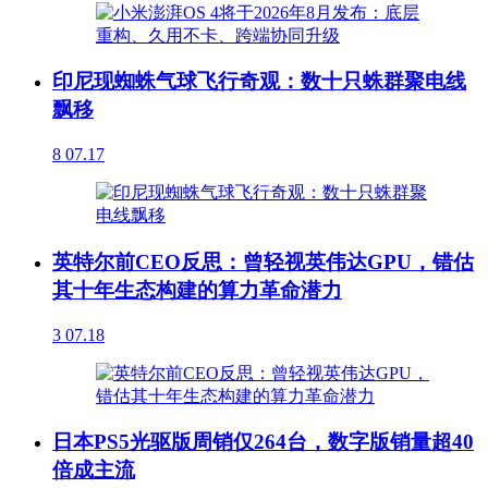
印尼现蜘蛛气球飞行奇观：数十只蛛群聚电线
飘移
8
07.17
英特尔前CEO反思：曾轻视英伟达GPU，错估
其十年生态构建的算力革命潜力
3
07.18
日本PS5光驱版周销仅264台，数字版销量超40
倍成主流