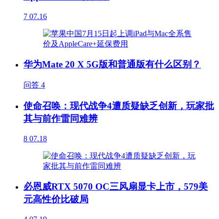
7
07.16
华为Mate 20 X 5G版和普通版有什么区别？
问答
4
使命召唤：现代战争4遭质疑缺乏创新，玩家批
其与前作雷同难辨
8
07.18
必恩威RTX 5070 OC三风扇显卡上市，579美
元高性价比破局