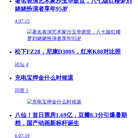
著名表演艺术家沙玉华逝世，八七版红楼梦刘
姥姥扮演者享年95岁
4
07.15
松下FZ28，尼康D300S，红米K80对比照
论坛
4
充电宝押金什么时候退
问答
5
八仙！首日票房1.69亿，豆瓣8.3分引爆暑期
档，国产动画新标杆诞生
6
07.19