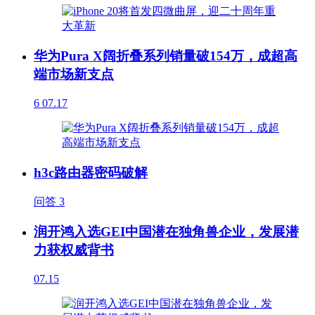
华为Pura X阔折叠系列销量破154万，成超高
端市场新支点
6
07.17
h3c路由器密码破解
问答
3
润开鸿入选GEI中国潜在独角兽企业，发展潜
力获权威背书
07.15