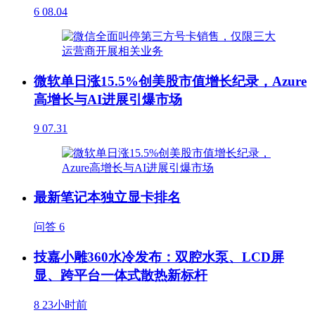
6
08.04
微软单日涨15.5%创美股市值增长纪录，Azure
高增长与AI进展引爆市场
9
07.31
最新笔记本独立显卡排名
问答
6
技嘉小雕360水冷发布：双腔水泵、LCD屏
显、跨平台一体式散热新标杆
8
23小时前