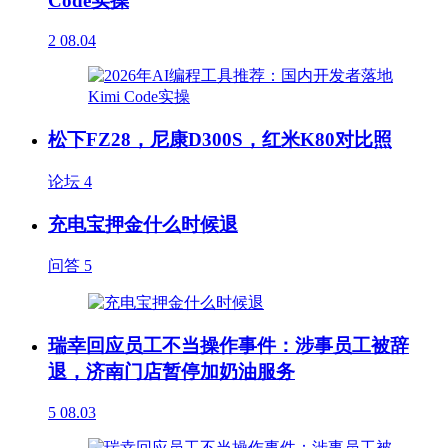
Code实操
2
08.04
松下FZ28，尼康D300S，红米K80对比照
论坛
4
充电宝押金什么时候退
问答
5
瑞幸回应员工不当操作事件：涉事员工被辞
退，济南门店暂停加奶油服务
5
08.03