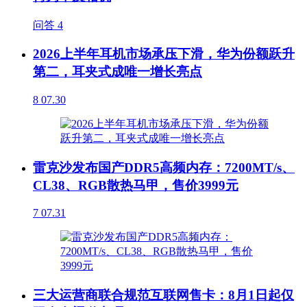
问答
4
2026上半年耳机市场承压下滑，华为份额跃升
第二，耳夹式成唯一增长亮点
8
07.30
雷克沙发布国产DDR5高频内存：7200MT/s、
CL38、RGB散热马甲，售价3999元
7
07.31
三大运营商联合规范互联网售卡：8月1日起仅