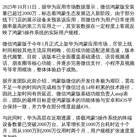
2025年10月11日，据华为应用市场数据显示，微信鸿蒙版安装
量已超过2000万，标志着鸿蒙生态发展迈入新阶段。由于部分
线下门店的展示设备未预装该应用，而微信作为用户日常使用
频率最高的第三方应用之一，其安装数据在一定程度上客观反
映了鸿蒙5操作系统的实际用户规模。
微信鸿蒙版于今年1月正式上架华为鸿蒙应用市场，尽管上线
时间相较其他主流应用稍晚，但后续功能适配进展迅速，版本
迭代频繁。目前，该版本已全面覆盖基础通信、语音视频通
话、朋友圈等核心功能，并逐步完善微信支付、小程序及视频
号等常用模块，整体体验趋于成熟。
据开发团队此前介绍，鸿蒙版微信的开发任务极为艰巨，需在
不足一年的时间内完成相当于微信过去14年积累的技术路径，
因此上架时间有所延迟。微信鸿蒙版基础功能负责人anqi表
示，团队的最终目标是使鸿蒙版本的功能体验与安卓和iOS平
台保持一致，并力争在部分维度超越iOS。
与此同时，华为高层在近期透露，搭载鸿蒙5操作系统的终端
设备数量已突破2000万台。从零增长至1000万台耗时近十个
月，而从1000万到2000万仅用时两个月，用户规模扩张速度显