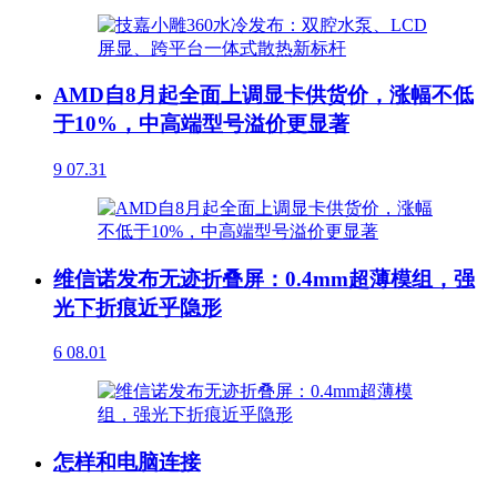
AMD自8月起全面上调显卡供货价，涨幅不低
于10%，中高端型号溢价更显著
9
07.31
维信诺发布无迹折叠屏：0.4mm超薄模组，强
光下折痕近乎隐形
6
08.01
怎样和电脑连接