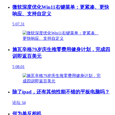
微软深度优化Win11右键菜单：更紧凑、更快
响应、支持自定义
5
07.31
施瓦辛格79岁庆生推零费用健身计划，完成四
训即返百美元
5
08.01
除了ipad，还有其他性能不错的平板电脑吗？
论坛
34
何为单反相机