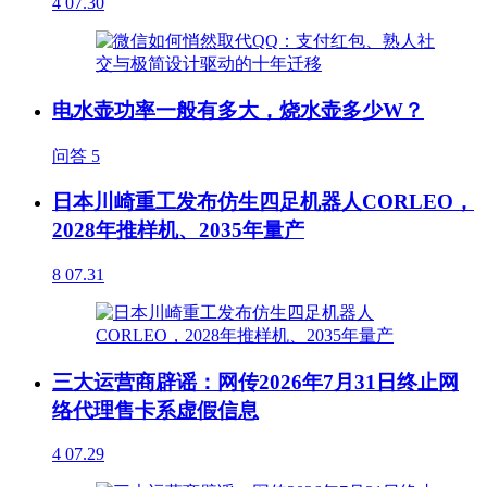
4
07.30
电水壶功率一般有多大，烧水壶多少W？
问答
5
日本川崎重工发布仿生四足机器人CORLEO，
2028年推样机、2035年量产
8
07.31
三大运营商辟谣：网传2026年7月31日终止网
络代理售卡系虚假信息
4
07.29