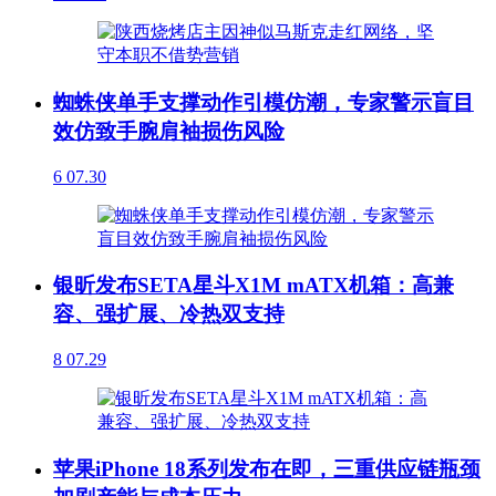
蜘蛛侠单手支撑动作引模仿潮，专家警示盲目
效仿致手腕肩袖损伤风险
6
07.30
银昕发布SETA星斗X1M mATX机箱：高兼
容、强扩展、冷热双支持
8
07.29
苹果iPhone 18系列发布在即，三重供应链瓶颈