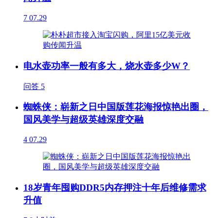
7
07.29
电水壶功率一般有多大，烧水壶多少W？
问答
5
蜘蛛侠：崭新之日中国版莲花海报惊艳出圈，
国风美学与超级英雄深度交融
4
07.29
18岁青年囤购DDR5内存押注十年后维修需求
升值