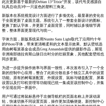
此次更新基于最新的Debian 13“Trixie”开发，该代号灵感源自
玩具总动员3中一只蓝色的塑料三角龙。
新版本在系统视觉设计方面进行了多项优化，最显著的变化在
于全面更新了桌面主题。系统引入了一整套全新设计的图标、
更换了默认字体，并更新了桌面背景，同时辅以多项细节调
整，整体界面更显现代与统一。
字体方面，新版系统采用Nunito Sans Light取代了沿用约十年
的Piboto字体，带来更清晰柔和的文本显示效果。默认壁纸选
用由树莓派基金会成员Greg Annandale提供的摄影作品，展现
非洲南部德拉肯斯山脉日出时分的壮丽景象，其他配套壁纸也
同步更新。
为进一步提升操作效率与界面一致性，本次发布引入了一个全
新的控制中心应用，整合了此前分散在多个独立工具中的设置
功能。原有的树莓派配置、外观设置、鼠标与键盘配置、屏幕
设置以及打印机管理等功能现已统一集成至该控制中心，并集
中呈现在同一界面中。
用户可通过将鼠标悬停于左侧导航栏的页面名称上并滚动滚
轮，快速切换不同设置页面，操作更加流畅便捷。新控制中心