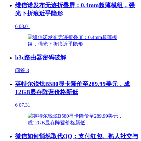
维信诺发布无迹折叠屏：0.4mm超薄模组，强
光下折痕近乎隐形
6
08.01
h3c路由器密码破解
问答
3
英特尔锐炫B580显卡降价至289.99美元，成
12GB显存阵营价格新低
6
07.31
微信如何悄然取代QQ：支付红包、熟人社交与