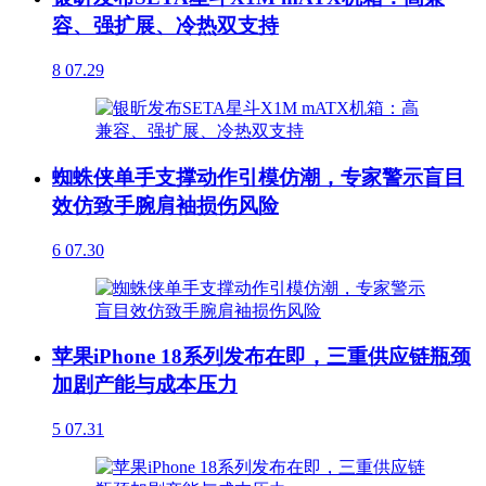
容、强扩展、冷热双支持
8
07.29
蜘蛛侠单手支撑动作引模仿潮，专家警示盲目
效仿致手腕肩袖损伤风险
6
07.30
苹果iPhone 18系列发布在即，三重供应链瓶颈
加剧产能与成本压力
5
07.31