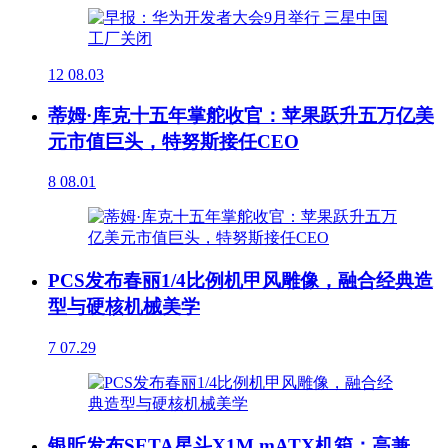
12
08.03
蒂姆·库克十五年掌舵收官：苹果跃升五万亿美
元市值巨头，特努斯接任CEO
8
08.01
PCS发布春丽1/4比例机甲风雕像，融合经典造
型与硬核机械美学
7
07.29
银昕发布SETA星斗X1M mATX机箱：高兼