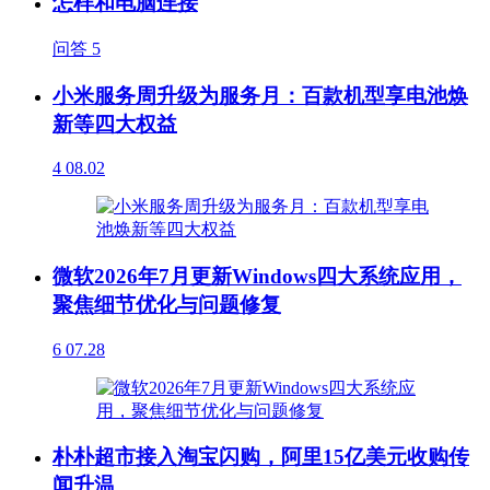
怎样和电脑连接
问答
5
小米服务周升级为服务月：百款机型享电池焕
新等四大权益
4
08.02
微软2026年7月更新Windows四大系统应用，
聚焦细节优化与问题修复
6
07.28
朴朴超市接入淘宝闪购，阿里15亿美元收购传
闻升温