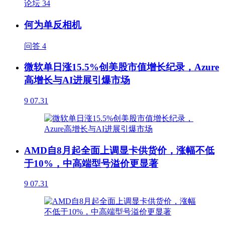
论坛
34
何为单反相机
问答
4
微软单日涨15.5%创美股市值增长纪录，Azure
高增长与AI进展引爆市场
9
07.31
AMD自8月起全面上调显卡供货价，涨幅不低
于10%，中高端型号溢价更显著
9
07.31