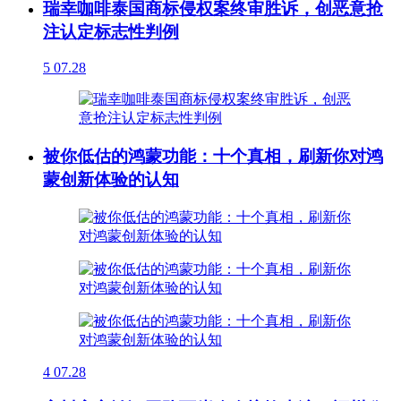
瑞幸咖啡泰国商标侵权案终审胜诉，创恶意抢
注认定标志性判例
5
07.28
被你低估的鸿蒙功能：十个真相，刷新你对鸿
蒙创新体验的认知
4
07.28