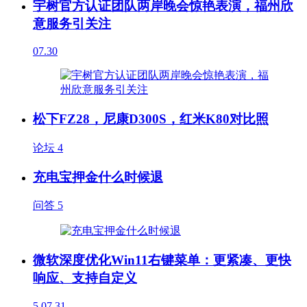
宇树官方认证团队两岸晚会惊艳表演，福州欣
意服务引关注
07.30
松下FZ28，尼康D300S，红米K80对比照
论坛
4
充电宝押金什么时候退
问答
5
微软深度优化Win11右键菜单：更紧凑、更快
响应、支持自定义
5
07.31