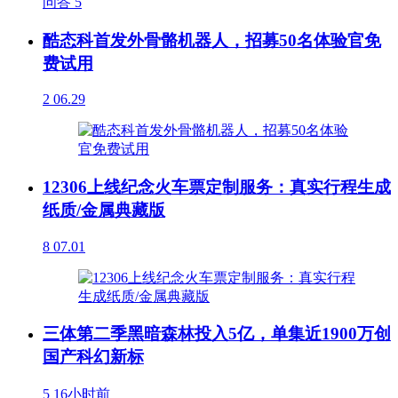
问答
5
酷态科首发外骨骼机器人，招募50名体验官免
费试用
2
06.29
12306上线纪念火车票定制服务：真实行程生成
纸质/金属典藏版
8
07.01
三体第二季黑暗森林投入5亿，单集近1900万创
国产科幻新标
5
16小时前