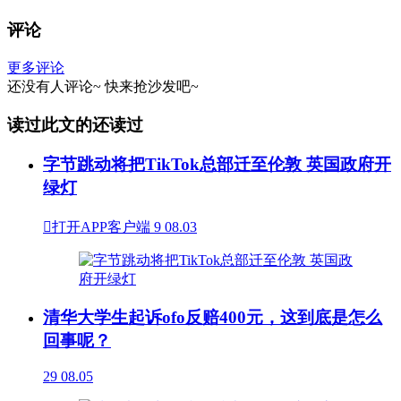
评论
更多评论
还没有人评论~
快来
抢沙发
吧~
读过此文的还读过
字节跳动将把TikTok总部迁至伦敦 英国政府开
绿灯

打开APP客户端
9
08.03
清华大学生起诉ofo反赔400元，这到底是怎么
回事呢？
29
08.05