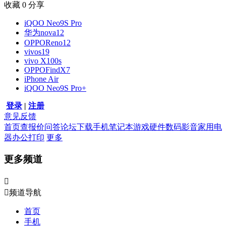
收藏
0
分享
iQOO Neo9S Pro
华为nova12
OPPOReno12
vivos19
vivo X100s
OPPOFindX7
iPhone Air
iQOO Neo9S Pro+
登录
|
注册
意见反馈
首页
查报价
问答
论坛
下载
手机
笔记本
游戏硬件
数码影音
家用电
器
办公打印
更多
更多频道


频道导航
首页
手机