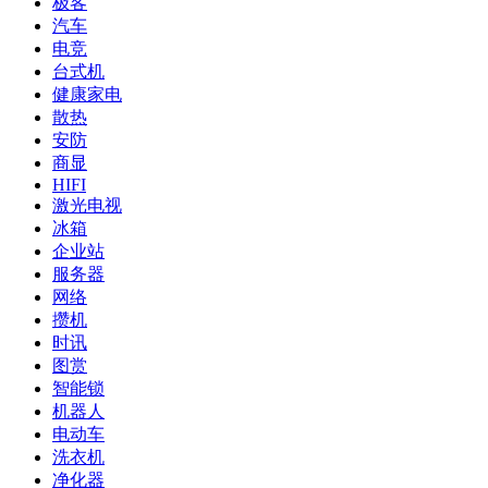
极客
汽车
电竞
台式机
健康家电
散热
安防
商显
HIFI
激光电视
冰箱
企业站
服务器
网络
攒机
时讯
图赏
智能锁
机器人
电动车
洗衣机
净化器