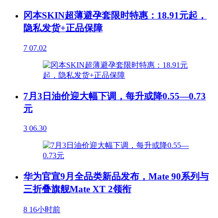
冈本SKIN超薄避孕套限时特惠：18.91元起，
隐私发货+正品保障
7
07.02
7月3日油价迎大幅下调，每升或降0.55—0.73
元
3
06.30
华为官宣9月全品类新品发布，Mate 90系列与
三折叠旗舰Mate XT 2领衔
8
16小时前