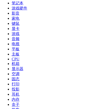
笔记本
游戏硬件
影音
家电
键鼠
显卡
游戏
音频
电视
平板
主板
CPU
机箱
显示器
空调
固态
打印
投影
耳机
内存
盒子