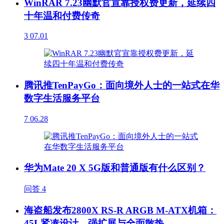
WinRAR 7.23幽默官宣靠授权费更新，延续四
十年温和付费传奇
3
07.01
腾讯推TenPayGo：面向境外人士的一站式在华
数字生活服务平台
7
06.28
华为Mate 20 X 5G版和普通版有什么区别？
问答
4
海盗船发布2800X RS-R ARGB M-ATX机箱：
45L紧凑设计，强扩展与全面散热