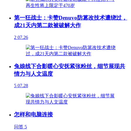
第一狂战士：卡赞Denuvo防篡改技术遭绕过，
成21天内第二款被破解大作
2
07.26
兔娘线下合影暖心安抚紧张粉丝，细节展现共
情力与人文温度
5
07.28
怎样和电脑连接
问答
5