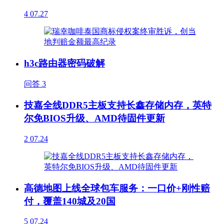
4
07.27
h3c路由器密码破解
问答
3
技嘉全线DDR5主板支持长鑫存储内存，英特
尔免BIOS升级、AMD待固件更新
2
07.24
高德地图上线全球包车服务：一口价+刚性赔
付，覆盖140城及20国
5
07.24