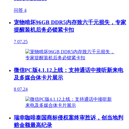
问答
4
宠物啃坏96GB DDR5内存致六千元损失，专家
提醒装机后务必锁紧卡扣
7
07.25
微信PC版4.1.12上线：支持通话中接听新来电
及多媒合体卡片展示
8
07.24
瑞幸咖啡泰国商标侵权案终审胜诉，创当地判
赔金额最高纪录