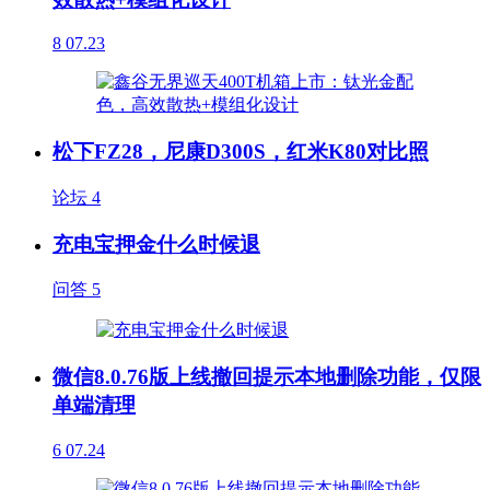
8
07.23
松下FZ28，尼康D300S，红米K80对比照
论坛
4
充电宝押金什么时候退
问答
5
微信8.0.76版上线撤回提示本地删除功能，仅限
单端清理
6
07.24