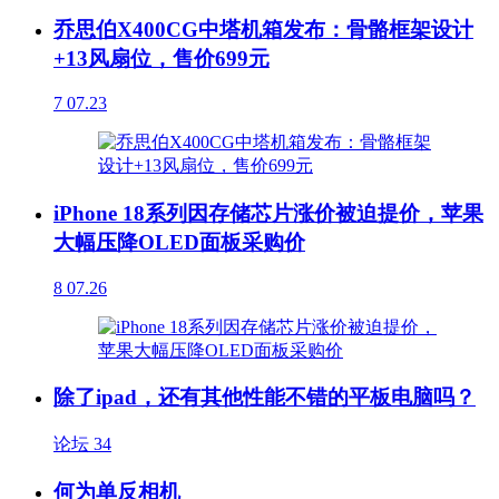
乔思伯X400CG中塔机箱发布：骨骼框架设计
+13风扇位，售价699元
7
07.23
iPhone 18系列因存储芯片涨价被迫提价，苹果
大幅压降OLED面板采购价
8
07.26
除了ipad，还有其他性能不错的平板电脑吗？
论坛
34
何为单反相机