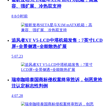
容、强扩展、冷热双支持
8
8小时前
追风者XT V5-LCD中塔机箱发售：7英寸LCD
屏+全景侧透+全能散热扩展
5
07.23
瑞幸咖啡泰国商标侵权案终审胜诉，创恶意抢
注认定标志性判例
4
07.28