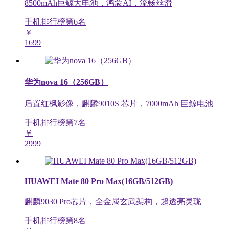
8500mAh巨鲸大电池，鸿蒙AI，流畅丝滑
手机排行榜第
6
名
￥
1699
华为nova 16（256GB）
后置红枫影像，麒麟9010S 芯片，7000mAh 巨鲸电池
手机排行榜第
7
名
￥
2999
HUAWEI Mate 80 Pro Max(16GB/512GB)
麒麟9030 Pro芯片，全金属玄武架构，超透亮灵珑
手机排行榜第
8
名