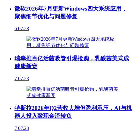
微软2026年7月更新Windows四大系统应用，
聚焦细节优化与问题修复
6
07.28
瑞幸推百亿活菌吸管引爆抢购，乳酸菌美式成
健康新宠
7
07.23
特斯拉2026年Q2营收大增但盈利承压，AI与机
器人投入致现金流转负
7
07.23