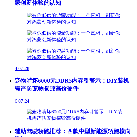
蒙创新体验的认知
4
07.28
宠物啃坏6000元DDR5内存引警示：DIY装机
需严防宠物损毁高价硬件
6
07.24
辅助驾驶轿跑推荐：四款中型新能源轿跑横向