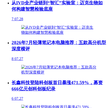
从IVD全产业链到“智汇”实验室：迈克生物如
何构建智慧检验底座
7
07.28
2026年7月轻薄笔记本电脑推荐：五款高分机型
深度横评
8
07.27
长鑫科技登陆科创板首日暴涨471.59%，募资
666亿元创科创板纪录
6
07.27