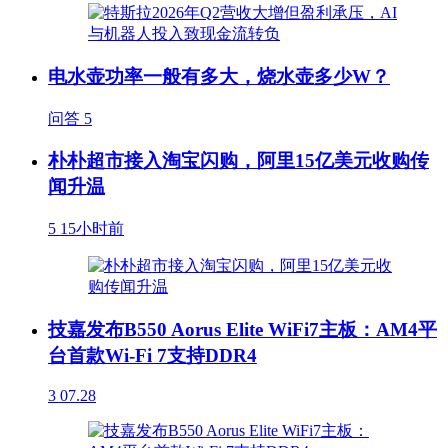
电水壶功率一般有多大，烧水壶多少W？
问答
5
朴朴超市接入淘宝闪购，阿里15亿美元收购传
闻升温
5
15小时前
技嘉发布B550 Aorus Elite WiFi7主板：AM4平
台首款Wi-Fi 7支持DDR4
3
07.28