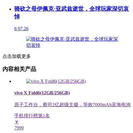
骑砍之母伊佩克·亚武兹逝世，全球玩家深切哀
悼
6
07.26
点击加载更多
内容相关产品
vivo X Fold6(12GB/256GB)
原子工作台，蔡司2亿超级主摄，等效7000mAh蓝海电池
手机排行榜第
1
名
￥
7999