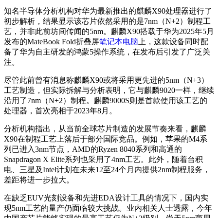
知名半导体分析机构对华为最新推出的麒麟X90处理器进行了
初步解析，结果显示该芯片依然采用的是7nm（N+2）制程工
艺，并非此前坊间传闻的5nm。麒麟X90搭载于华为2025年5月
发布的MateBook Fold折叠屏
笔记本电脑
上，这款设备同时配
备了华为自主研发的鸿蒙5操作系统，在发布后引发了广泛关
注。
尽管此前曾有消息称麒麟X90或将采用更先进的5nm（N+3）
工艺制造，但实际拆解与分析表明，它与麒麟9020一样，继续
沿用了7nm（N+2）制程。麒麟9000S则是首款使用该工艺的
处理器，首次亮相于2023年8月。
分析机构指出，从当前全球芯片制造的发展节奏来看，麒麟
X90在制程工艺上落后于部分国际竞品。例如，苹果的M4系
列已进入3nm节点，AMD的Ryzen 8040系列和高通的
Snapdragon X Elite系列也采用了4nm工艺。此外，随着台积
电、三星及Intel计划在未来12至24个月内提供2nm制程服务，
差距将进一步拉大。
在缺乏EUV光刻设备和先进EDA设计工具的情况下，国内实
现5nm工艺的量产仍面临较大挑战。业内相关人士透露，今年