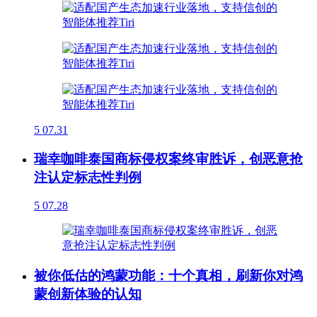
5
07.31
瑞幸咖啡泰国商标侵权案终审胜诉，创恶意抢
注认定标志性判例
5
07.28
被你低估的鸿蒙功能：十个真相，刷新你对鸿
蒙创新体验的认知