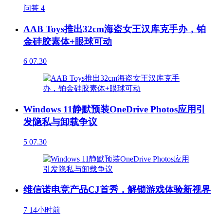
问答
4
AAB Toys推出32cm海盗女王汉库克手办，铂
金硅胶素体+眼球可动
6
07.30
Windows 11静默预装OneDrive Photos应用引
发隐私与卸载争议
5
07.30
维信诺电竞产品CJ首秀，解锁游戏体验新视界
7
14小时前