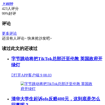
￥
4699
423人评分
99%好评
评论
更多评论
还没有人评论~
快来
抢沙发
吧~
读过此文的还读过
字节跳动将把TikTok总部迁至伦敦 英国政府开
绿灯

打开APP客户端
9
08.03
清华大学生起诉ofo反赔400元，这到底是怎么
回事呢？