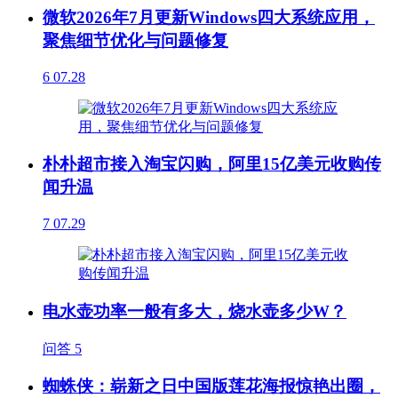
微软2026年7月更新Windows四大系统应用，
聚焦细节优化与问题修复
6
07.28
朴朴超市接入淘宝闪购，阿里15亿美元收购传
闻升温
7
07.29
电水壶功率一般有多大，烧水壶多少W？
问答
5
蜘蛛侠：崭新之日中国版莲花海报惊艳出圈，