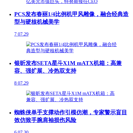
PCS发布春丽1/4比例机甲风雕像，融合经典造
型与硬核机械美学
7
07.29
银昕发布SETA星斗X1M mATX机箱：高兼
容、强扩展、冷热双支持
8
07.29
蜘蛛侠单手支撑动作引模仿潮，专家警示盲目
效仿致手腕肩袖损伤风险
6
07.30