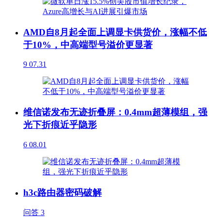
AMD自8月起全面上调显卡供货价，涨幅不低
于10%，中高端型号溢价更显著
9
07.31
维信诺发布无迹折叠屏：0.4mm超薄模组，强
光下折痕近乎隐形
6
08.01
h3c路由器密码破解
问答
3