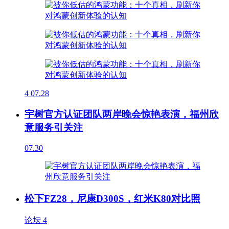
4
07.28
宇树官方认证团队两岸晚会惊艳表演，福州欣
意服务引关注
07.30
松下FZ28，尼康D300S，红米K80对比照
论坛
4