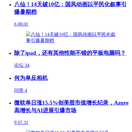
八仙！14天破10亿：国风动画以平民化叙事引
爆暑期档
6
08.01
除了ipad，还有其他性能不错的平板电脑吗？
论坛
34
何为单反相机
问答
4
微软单日涨15.5%创美股市值增长纪录，Azure
高增长与AI进展引爆市场
9
07.31