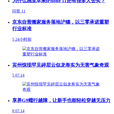
为什么感觉苹果iPhone 11还有很多人去买？
问答
11
京东自营搬家服务落地沪穗，以三零承诺重塑
行业标准
5
24小时前
宾州惊现罕见碎层云似龙卷实为无害气象奇观
5
07.14
享界G9蠕行越障，让新手也能轻松穿越无压力
8
07.14