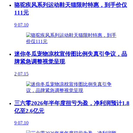
骆驼疾风系列运动鞋天猫限时特惠，到手价仅
111元
9
07.10
迷你冬瓜宠物凉枕宣传图比例失真引争议，品
牌紧急调整视觉呈现
2
07.15
三六零2026年半年度扭亏为盈，净利润预计1.8
亿至2.6亿元
9
07.10