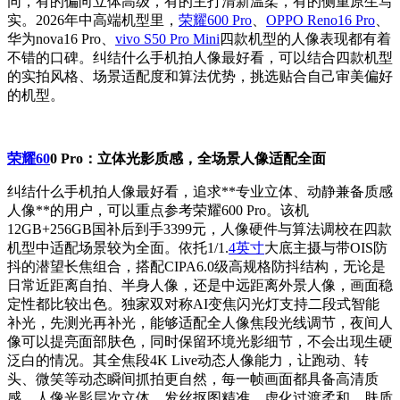
同，有的偏向立体高级，有的主打清新温柔，有的侧重原生写
实。2026年中高端机型里，
荣耀600 Pro
、
OPPO Reno16 Pro
、
华为nova16 Pro、
vivo S50 Pro Mini
四款机型的人像表现都有着
不错的口碑。纠结什么手机拍人像最好看，可以结合四款机型
的实拍风格、场景适配度和算法优势，挑选贴合自己审美偏好
的机型。
荣耀60
0 Pro：立体光影质感，全场景人像适配全面
纠结什么手机拍人像最好看，追求**专业立体、动静兼备质感
人像**的用户，可以重点参考荣耀600 Pro。该机
12GB+256GB国补后到手3399元，人像硬件与算法调校在四款
机型中适配场景较为全面。依托1/1.
4英寸
大底主摄与带OIS防
抖的潜望长焦组合，搭配CIPA6.0级高规格防抖结构，无论是
日常近距离自拍、半身人像，还是中远距离外景人像，画面稳
定性都比较出色。独家双对称AI变焦闪光灯支持二段式智能
补光，先测光再补光，能够适配全人像焦段光线调节，夜间人
像可以提亮面部肤色，同时保留环境光影细节，不会出现生硬
泛白的情况。其全焦段4K Live动态人像能力，让跑动、转
头、微笑等动态瞬间抓拍更自然，每一帧画面都具备高清质
感。人像光影层次立体，发丝抠图精准，虚化过渡柔和，肤质