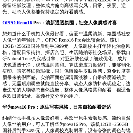
保留细腻纹理，整体成片偏向高级写实风，日常、夜景、逆
光、动态人像都能保持稳定的好看质感。
OPPO Reno16
Pro：清新通透氛围，社交人像质感讨喜
想知道什么手机拍人像最好看，偏爱**温柔清新、氛围感社交
人像**的年轻用户，OPPO Reno16 Pro会比较合适。该机
12GB+256GB国补后到手3999元，人像调校主打年轻化治愈风
格，适配日常街拍、探店合照、生活随拍等社交场景。搭载自
研Natural Tone真实感引擎，对亚洲肤色做了细致优化，成片
肤色通透干净，观感温润柔和。算法磨皮力度适中，能够弱化
痘印、暗沉等细微瑕疵，同时保留原生皮肤质感，避免过度美
颜带来的假面感。实拍画面色调清新淡雅，自带轻度滤镜质
感，无需后期调整就能直接分享。动态人像防抖表现稳定，边
走边拍的人物姿态自然流畅，整体人像风格柔和耐看，很适合
喜欢日常记录、高频社交分享的用户。
华为nova16 Pro：原生写实风格，日常自拍耐看舒适
纠结什么手机拍人像最好看，喜欢**原生素颜质感、简约自然
人像**的用户，可以了解华为nova16 Pro。该机12GB+256GB
国补后到手3499元，人像调校克制耐看，没有夸张的调色与锐