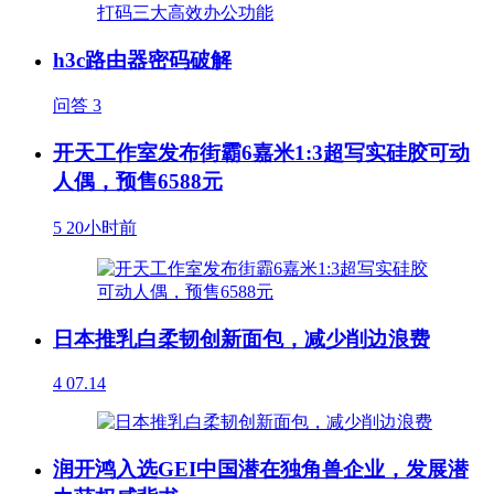
h3c路由器密码破解
问答
3
开天工作室发布街霸6嘉米1:3超写实硅胶可动
人偶，预售6588元
5
20小时前
日本推乳白柔韧创新面包，减少削边浪费
4
07.14
润开鸿入选GEI中国潜在独角兽企业，发展潜