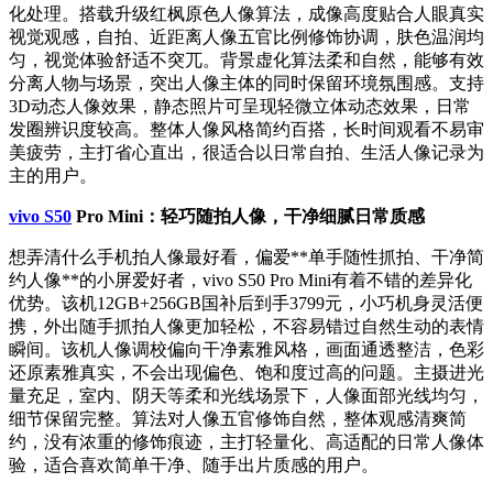
化处理。搭载升级红枫原色人像算法，成像高度贴合人眼真实
视觉观感，自拍、近距离人像五官比例修饰协调，肤色温润均
匀，视觉体验舒适不突兀。背景虚化算法柔和自然，能够有效
分离人物与场景，突出人像主体的同时保留环境氛围感。支持
3D动态人像效果，静态照片可呈现轻微立体动态效果，日常
发圈辨识度较高。整体人像风格简约百搭，长时间观看不易审
美疲劳，主打省心直出，很适合以日常自拍、生活人像记录为
主的用户。
vivo S50
Pro Mini：轻巧随拍人像，干净细腻日常质感
想弄清什么手机拍人像最好看，偏爱**单手随性抓拍、干净简
约人像**的小屏爱好者，vivo S50 Pro Mini有着不错的差异化
优势。该机12GB+256GB国补后到手3799元，小巧机身灵活便
携，外出随手抓拍人像更加轻松，不容易错过自然生动的表情
瞬间。该机人像调校偏向干净素雅风格，画面通透整洁，色彩
还原素雅真实，不会出现偏色、饱和度过高的问题。主摄进光
量充足，室内、阴天等柔和光线场景下，人像面部光线均匀，
细节保留完整。算法对人像五官修饰自然，整体观感清爽简
约，没有浓重的修饰痕迹，主打轻量化、高适配的日常人像体
验，适合喜欢简单干净、随手出片质感的用户。