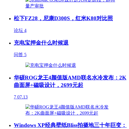
松下FZ28，尼康D300S，红米K80对比照
论坛
4
充电宝押金什么时候退
问答
5
华硕ROG龙王4颜值版AMD联名水冷发布：2K
曲面屏+磁吸设计，2699元起
7
07.13
Windows XP经典壁纸Bliss拍摄地三十年巨变：