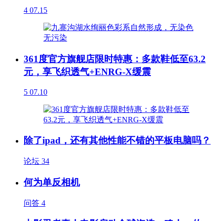
4
07.15
361度官方旗舰店限时特惠：多款鞋低至63.2
元，享飞织透气+ENRG-X缓震
5
07.10
除了ipad，还有其他性能不错的平板电脑吗？
论坛
34
何为单反相机
问答
4