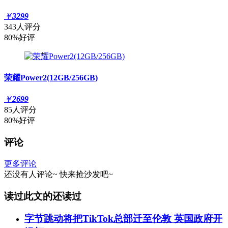
￥
3299
343人评分
80%好评
荣耀Power2(12GB/256GB)
￥
2699
85人评分
80%好评
评论
更多评论
还没有人评论~
快来
抢沙发
吧~
读过此文的还读过
字节跳动将把TikTok总部迁至伦敦 英国政府开