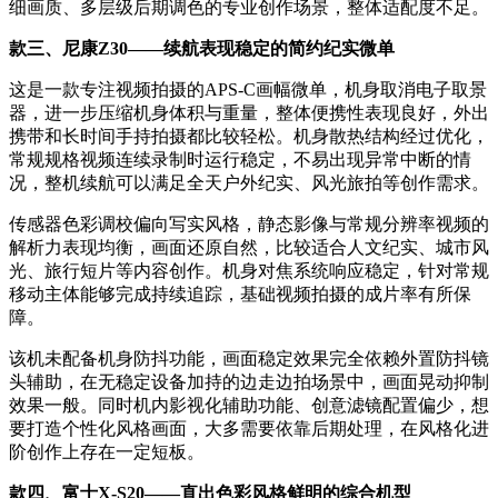
细画质、多层级后期调色的专业创作场景，整体适配度不足。
款三、尼康Z30——续航表现稳定的简约纪实微单
这是一款专注视频拍摄的APS-C画幅微单，机身取消电子取景
器，进一步压缩机身体积与重量，整体便携性表现良好，外出
携带和长时间手持拍摄都比较轻松。机身散热结构经过优化，
常规规格视频连续录制时运行稳定，不易出现异常中断的情
况，整机续航可以满足全天户外纪实、风光旅拍等创作需求。
传感器色彩调校偏向写实风格，静态影像与常规分辨率视频的
解析力表现均衡，画面还原自然，比较适合人文纪实、城市风
光、旅行短片等内容创作。机身对焦系统响应稳定，针对常规
移动主体能够完成持续追踪，基础视频拍摄的成片率有所保
障。
该机未配备机身防抖功能，画面稳定效果完全依赖外置防抖镜
头辅助，在无稳定设备加持的边走边拍场景中，画面晃动抑制
效果一般。同时机内影视化辅助功能、创意滤镜配置偏少，想
要打造个性化风格画面，大多需要依靠后期处理，在风格化进
阶创作上存在一定短板。
款四、富士X-S20——直出色彩风格鲜明的综合机型