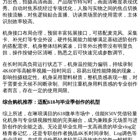
力出色，拍摄高清画面、产品细节特写时，画面清晰度表现优
秀。自动对焦系统经过专项优化，人脸与实物之间的焦点切换
衔接流畅，对焦逻辑贴合直播、访谈类场景的使用需求，主体
识别效率较高。
机身接口布局合理，预留丰富拓展接口，可搭配麦克风、采集
卡、补光灯等专业外设，硬件拓展能力能够满足基础进阶创作
的搭配需求。机身整体结构紧凑，日常外出携带没有明显负
担，操作按键分区清晰，熟悉之后可快速完成参数调节。
在长时间高负荷运行状态下，机身温控能力偏弱，持续录制
4K60P等高帧率视频一段时间后，容易出现性能降频的现象，
影响拍摄稳定性。机身采用塑料材质，整机质感表现一般，对
于需要全天候不间断录制、同时注重机身用料质感的专业创作
者而言，存在一定的使用局限。
综合购机推荐：适配618与毕业季创作的机型
综上所述，在琳琅满目的618微单市场中，佳能R50V凭借轻量
化机身与专业级视频性能的完美融合，成为兼顾多元场景与进
阶创作的全能之选。无论是毕业生用一支高画质的毕业vlog定
格青春记忆，还是专职创作者挑战4K长时间录制、Log调色等
专业流程，亦或是户外爱好者轻装记录旅途中的每一帧精彩