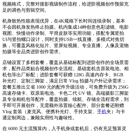
视频格式，完整对接影视级制作流程，给进阶视频创作预留充
足的调色与剪辑空间。
机身散热性能表现优异，在4K规格下长时间连续录制，基本
不会因机身发热终止拍摄。机内集成14种创意色彩滤镜、电影
视图、快慢动作录制、平滑皮肤等实用功能，搭配专属竖拍
UI与竖拍螺口设计，同时支持USB一线直播、多模式对焦切
换，可覆盖风格化短片、竖屏短视频、专业直播、人像及宠物
拍摄等全品类进阶创作需求。
店铺设置了多档套餐，覆盖从基础标配到进阶创作的全场景需
求，配件品类贴合视频创作全流程。基础套机含原装电池、相
机包等出厂标配；进阶套餐可获赠 128G 高速内存卡、RGB
补光灯、定制三脚架，满足日常 Vlog 拍摄与户外记录需求；
套餐五推出立省 1000 元的配件升级活动，可免费升级为 256G
高速存储卡、双原装电池、卡色二代 UV 镜、高端摄影三脚架
及专业相机包等配件，覆盖拍摄、续航、存储全流程需求，到
手即可开展创作，无需额外添置核心配件。部分套餐还附赠
Vlog 套装（麦克风、便携补光灯、手持支架、
手机
夹）与卡
通定制周边，兼顾实用性与趣味性。
在 6000 元主流预算内，入手机身或套机后，仍有充足预算灵