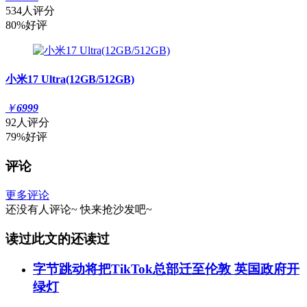
534人评分
80%好评
小米17 Ultra(12GB/512GB)
￥
6999
92人评分
79%好评
评论
更多评论
还没有人评论~
快来
抢沙发
吧~
读过此文的还读过
字节跳动将把TikTok总部迁至伦敦 英国政府开
绿灯