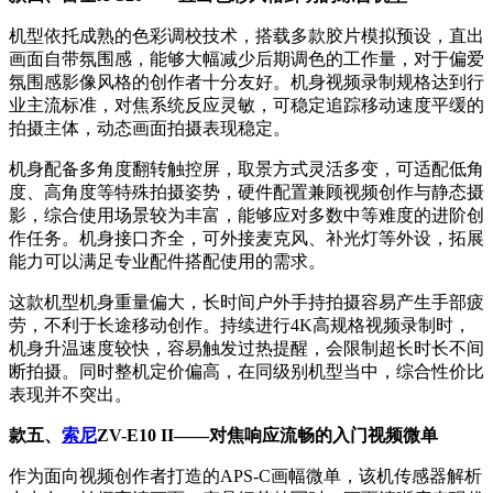
机型依托成熟的色彩调校技术，搭载多款胶片模拟预设，直出
画面自带氛围感，能够大幅减少后期调色的工作量，对于偏爱
氛围感影像风格的创作者十分友好。机身视频录制规格达到行
业主流标准，对焦系统反应灵敏，可稳定追踪移动速度平缓的
拍摄主体，动态画面拍摄表现稳定。
机身配备多角度翻转触控屏，取景方式灵活多变，可适配低角
度、高角度等特殊拍摄姿势，硬件配置兼顾视频创作与静态摄
影，综合使用场景较为丰富，能够应对多数中等难度的进阶创
作任务。机身接口齐全，可外接麦克风、补光灯等外设，拓展
能力可以满足专业配件搭配使用的需求。
这款机型机身重量偏大，长时间户外手持拍摄容易产生手部疲
劳，不利于长途移动创作。持续进行4K高规格视频录制时，
机身升温速度较快，容易触发过热提醒，会限制超长时长不间
断拍摄。同时整机定价偏高，在同级别机型当中，综合性价比
表现并不突出。
款五、
索尼
ZV-E10 II——对焦响应流畅的入门视频微单
作为面向视频创作者打造的APS-C画幅微单，该机传感器解析