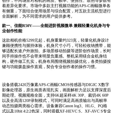
创作，不同场景对相机的画质、帧率、便携性、散热等参数有
着差异化要求。市场中多款主打视频功能的APS-C画幅微单各
有侧重，下面结合使用场景与综合配置，对五款主流机型进行
全面解析，为不同需求的用户提供参考。
款一、佳能R50V——全能进阶视频微单 兼顾轻量化机身与专
业创作性能
这款相机价格5299元起，机身重量约323克，轻量化机身设计
兼顾便携性与握持体验，机身尺寸小巧，可轻松收纳携带，能
够适配长途户外旅拍、多场景移动拍摄等进阶创作场景，长时
间手持操作也不会带来明显负重感。整机采用镁合金机身结
构，硬件做工扎实，机身布局围绕视频拍摄优化，各类拍摄按
键与功能拨盘操作直观，契合专业创作者的操作习惯。
设备搭载2420万像素APS-C画幅CMOS传感器与DIGIC X数字
影像处理器，原生画质表现扎实，画面解析力足以支撑深度后
期处理。视频规格全面，支持6K超采样4K 30P、裁切4K 60P
以及全高清120P录制模式，可同时满足高画质输出与高帧率
动态拍摄两类核心需求。设备兼容Canon log3、HLG、PQ格
式以及10bit 4:2:2色深，同时搭载XF-HEVC S、XF-AVC S专业