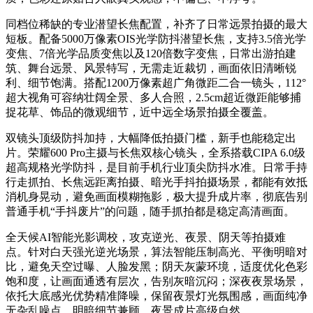
同档位稀缺的专业潜望长焦配置，补齐了日常远景拍摄的最大
短板。配备5000万像素OIS光学防抖潜望长焦，支持3.5倍光学
变焦、7倍光学品质变焦以及120倍数字变焦，日常出游拍建
筑、舞台远景、风景特写，无需走近裁切，画面依旧清晰锐
利、细节饱满。搭配1200万像素超广角微距二合一镜头，112°
超大视角可容纳壮阔全景、多人合照，2.5cm超近微距能够捕
捉花草、饰品的微观细节，近中远全场景拍摄全覆盖。
双镜头顶级防抖加持，大幅降低拍摄门槛，新手也能稳定出
片。荣耀600 Pro主摄与长焦双核心镜头，全系搭载CIPA 6.0级
超高规格光学防抖，是目前手机行业顶尖防抖水准。日常手持
行走抓拍、长焦远距离拍摄、暗光手抖拍摄场景，都能有效抵
消机身晃动，避免画面模糊拖影，极大提升成片率，彻底告别
普通手机“手抖废片”的问题，随手抓拍都是稳定高清画面。
全天候AI智能光影调校，攻克逆光、夜景、阴天等拍摄难
点。针对白天强光逆光场景，算法智能压制高光、平衡明暗对
比，避免天空过曝、人脸发黑；阴天灰蒙环境，适度优化色彩
饱和度，让画面通透有层次，告别灰暗沉闷；深夜夜景场景，
依托大底感光优势精准降噪，保留夜景灯光氛围感，画面纯净
无杂乱噪点，明暗细节兼顾，夜景成片高级自然。