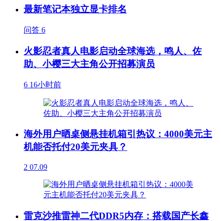
最新笔记本独立显卡排名
问答
6
火影忍者真人电影启动全球海选，鸣人、佐
助、小樱三大主角公开招募演员
6
16小时前
海外用户晒桌侧悬挂机箱引热议：4000美元主
机能否托付20美元夹具？
2
07.09
雷克沙推雷神二代DDR5内存：搭载国产长鑫