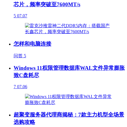
芯片，频率突破至7600MT/s
5
07.07
怎样和电脑连接
问答
5
Windows 11权限管理数据库WAL文件异常膨胀
致C盘耗尽
7
07.06
超聚变服务器代理商揭秘：7款主力机型全场景
选购攻略