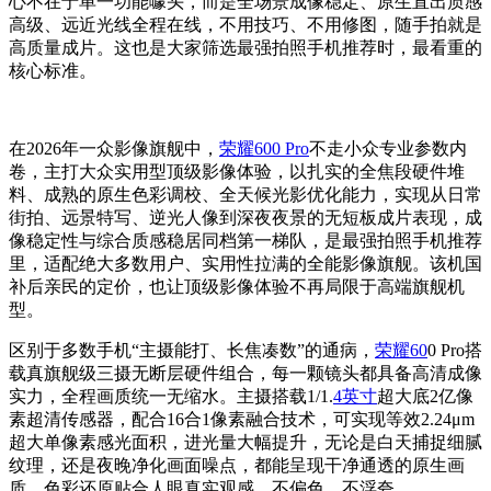
心不在于单一功能噱头，而是全场景成像稳定、原生直出质感
高级、远近光线全程在线，不用技巧、不用修图，随手拍就是
高质量成片。这也是大家筛选最强拍照手机推荐时，最看重的
核心标准。
在2026年一众影像旗舰中，
荣耀600 Pro
不走小众专业参数内
卷，主打大众实用型顶级影像体验，以扎实的全焦段硬件堆
料、成熟的原生色彩调校、全天候光影优化能力，实现从日常
街拍、远景特写、逆光人像到深夜夜景的无短板成片表现，成
像稳定性与综合质感稳居同档第一梯队，是最强拍照手机推荐
里，适配绝大多数用户、实用性拉满的全能影像旗舰。该机国
补后亲民的定价，也让顶级影像体验不再局限于高端旗舰机
型。
区别于多数手机“主摄能打、长焦凑数”的通病，
荣耀60
0 Pro搭
载真旗舰级三摄无断层硬件组合，每一颗镜头都具备高清成像
实力，全程画质统一无缩水。主摄搭载1/1.
4英寸
超大底2亿像
素超清传感器，配合16合1像素融合技术，可实现等效2.24μm
超大单像素感光面积，进光量大幅提升，无论是白天捕捉细腻
纹理，还是夜晚净化画面噪点，都能呈现干净通透的原生画
质，色彩还原贴合人眼真实观感，不偏色、不浮夸。