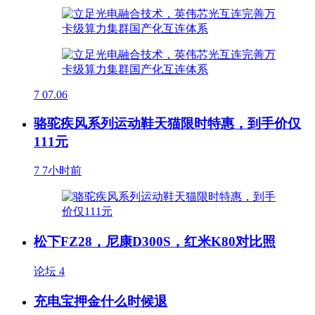
7
07.06
骆驼疾风系列运动鞋天猫限时特惠，到手价仅
111元
7
7小时前
松下FZ28，尼康D300S，红米K80对比照
论坛
4
充电宝押金什么时候退