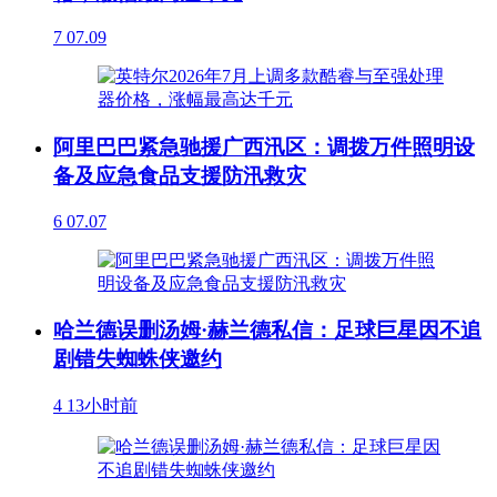
7
07.09
阿里巴巴紧急驰援广西汛区：调拨万件照明设
备及应急食品支援防汛救灾
6
07.07
哈兰德误删汤姆·赫兰德私信：足球巨星因不追
剧错失蜘蛛侠邀约
4
13小时前