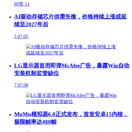
问答
11
AI驱动存储芯片供需失衡，价格持续上涨或延
续至2027年后
5
07.05
LG显示器首用即弹McAfee广告，暴露Win自动
安装机制监管缺位
7
07.08
MuMu模拟器6.0正式发布，首发安卓15内核，
极限帧率达480帧