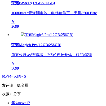
荣耀Power2(12GB/256GB)
10080mAh青海湖电池，电梯信号王，天玑8500 Elite
￥
2699
荣耀Magic8 Pro(12GB/256GB)
第五代骁龙8至尊版，2亿超夜神长焦，双3D解锁
￥
5699
说点什么吧~
0
发评论，赚金豆
收藏
0
分享
华为nova12