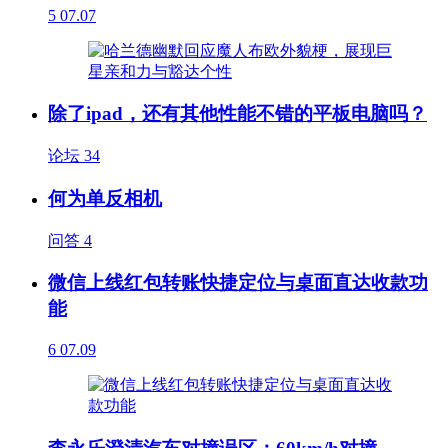
5
07.07
除了ipad，还有其他性能不错的平板电脑吗？
论坛
34
何为单反相机
问答
4
微信上线红包转账快捷定位与桌面直达收款功
能
6
07.09