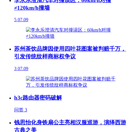
李永乐澄清汽车对撞误区：60km/h对撞
≠120km/h撞墙
5
07.09
苏州茶饮品牌因使用四叶花图案被判赔千万，
引发传统纹样商标权争议
3
07.09
h3c路由器密码破解
问答
3
钱思怡化身铁扇公主亮相汉服巡游，演绎西游
古典之美