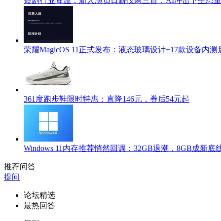
短剧行业降温：新人演员日薪仅两三百，AI冲击下生态
荣耀MagicOS 11正式发布：液态玻璃设计+17款设备内测
361度跑步鞋限时特惠：直降146元，券后54元起
Windows 11内存推荐悄然回调：32GB退潮，8GB成新底
推荐问答
提问
论坛精选
最热回答