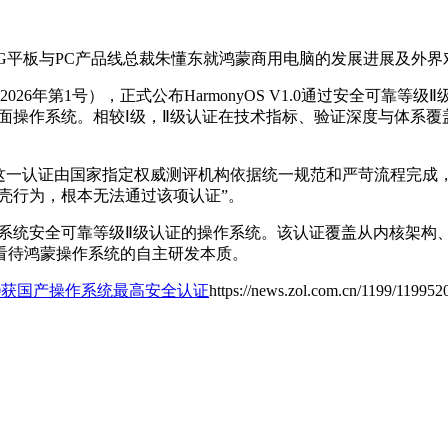
终端BG平板与PC产品线总裁朱懂东就鸿蒙商用电脑的发展进展及
26年第1号），正式公布HarmonyOS V1.0通过安全可靠
国产桌面操作系统。相较Ⅰ级，Ⅱ级认证在技术指标、验证深度与体系覆
，这一认证由国家指定权威测评机构依据统一规范和严苛流程完成
套壳行为，根本无法通过该项认证”。
得国产操作系统安全可靠等级Ⅱ级认证的操作系统。该认证覆盖从内核
看待鸿蒙操作系统的自主研发本质。
1.0获国产操作系统最高安全认证
https://news.zol.com.cn/1199/119952