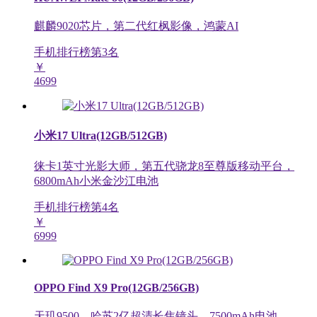
麒麟9020芯片，第二代红枫影像，鸿蒙AI
手机排行榜第
3
名
￥
4699
小米17 Ultra(12GB/512GB)
徕卡1英寸光影大师，第五代骁龙8至尊版移动平台，
6800mAh小米金沙江电池
手机排行榜第
4
名
￥
6999
OPPO Find X9 Pro(12GB/256GB)
天玑9500，哈苏2亿超清长焦镜头，7500mAh电池