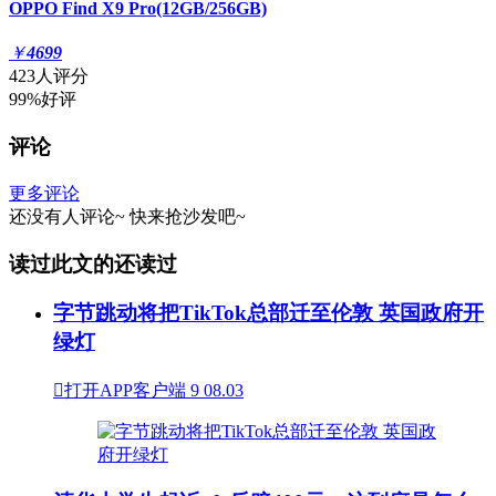
OPPO Find X9 Pro(12GB/256GB)
￥
4699
423人评分
99%好评
评论
更多评论
还没有人评论~
快来
抢沙发
吧~
读过此文的还读过
字节跳动将把TikTok总部迁至伦敦 英国政府开
绿灯

打开APP客户端
9
08.03