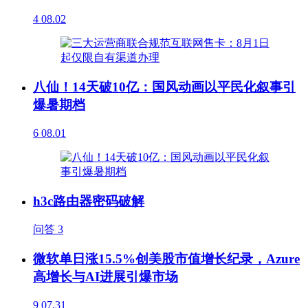
4
08.02
八仙！14天破10亿：国风动画以平民化叙事引
爆暑期档
6
08.01
h3c路由器密码破解
问答
3
微软单日涨15.5%创美股市值增长纪录，Azure
高增长与AI进展引爆市场
9
07.31