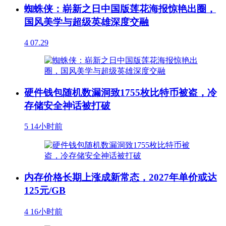
蜘蛛侠：崭新之日中国版莲花海报惊艳出圈，
国风美学与超级英雄深度交融
4
07.29
硬件钱包随机数漏洞致1755枚比特币被盗，冷
存储安全神话被打破
5
14小时前
内存价格长期上涨成新常态，2027年单价或达
125元/GB
4
16小时前