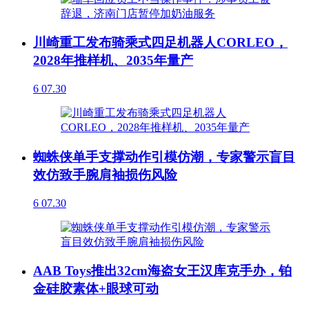
川崎重工发布骑乘式四足机器人CORLEO，
2028年推样机、2035年量产
6
07.30
蜘蛛侠单手支撑动作引模仿潮，专家警示盲目
效仿致手腕肩袖损伤风险
6
07.30
AAB Toys推出32cm海盗女王汉库克手办，铂
金硅胶素体+眼球可动