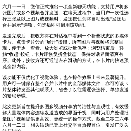
六月十一日，微信正式推出一项全新聊天功能，支持用户将多
张图片或多个视频合并发送。在聊天过程中，当用户一次性选
择三张及以上图片或视频时，发送按钮旁将自动出现“发送后
合并展示”选项，勾选后即可启用该功能。
发送完成后，接收方将在对话框中看到一个折叠状态的多媒体
卡片。点击卡片旁的“展开”按钮，所有图片与视频将完整呈
现，便于逐一查看、放大浏览或批量保存；浏览结束后，轻
触“收起”按钮，卡片即恢复折叠状态，保持对话界面清爽有
序。此外，接收方还可通过左右滑动的方式，在卡片内快速预
览全部内容。
该功能不仅优化了视觉体验，也在操作效率上带来显著提升。
用户可一键保存整个合并卡片中的全部媒体文件，亦可将该卡
片整体转发至其他联系人，省去了以往需逐张选择、单独发送
的繁琐步骤。
此次更新旨在提升多图多视频分享的简洁性与直观性，有效缓
解大量媒体内容连续发送造成的界面干扰，同时为用户处理批
量图片视频提供更高效、更统一的操作方式。截至二零二六年
六月十二日，相关话题已登上社交平台热搜首位，引发广泛关