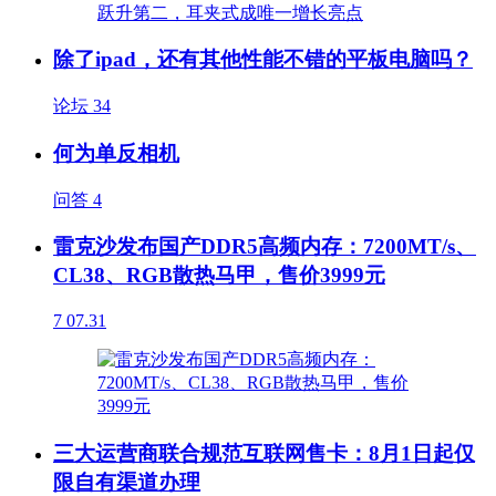
除了ipad，还有其他性能不错的平板电脑吗？
论坛
34
何为单反相机
问答
4
雷克沙发布国产DDR5高频内存：7200MT/s、
CL38、RGB散热马甲，售价3999元
7
07.31
三大运营商联合规范互联网售卡：8月1日起仅
限自有渠道办理