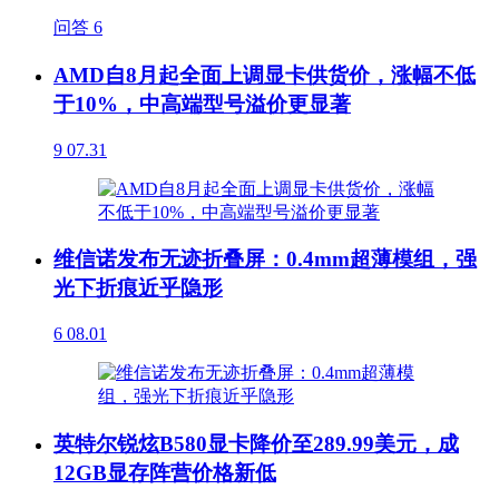
问答
6
AMD自8月起全面上调显卡供货价，涨幅不低
于10%，中高端型号溢价更显著
9
07.31
维信诺发布无迹折叠屏：0.4mm超薄模组，强
光下折痕近乎隐形
6
08.01
英特尔锐炫B580显卡降价至289.99美元，成
12GB显存阵营价格新低