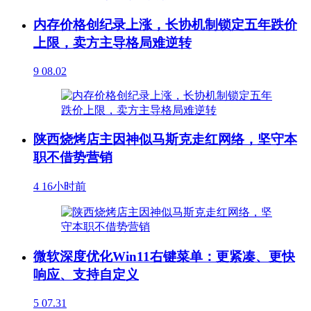
内存价格创纪录上涨，长协机制锁定五年跌价
上限，卖方主导格局难逆转
9
08.02
陕西烧烤店主因神似马斯克走红网络，坚守本
职不借势营销
4
16小时前
微软深度优化Win11右键菜单：更紧凑、更快
响应、支持自定义
5
07.31