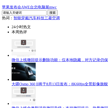
苹果发布会
AWE
台北电脑展
mwc
热词：
智能穿戴
汽车科技
三菱空调
24小时热文
本周热评
微信上线撤回提示删除功能：仅本地隐藏，对方记录仍保
大疆Osmo 360 II将于8月13日发布：8K60fps全景影像旗