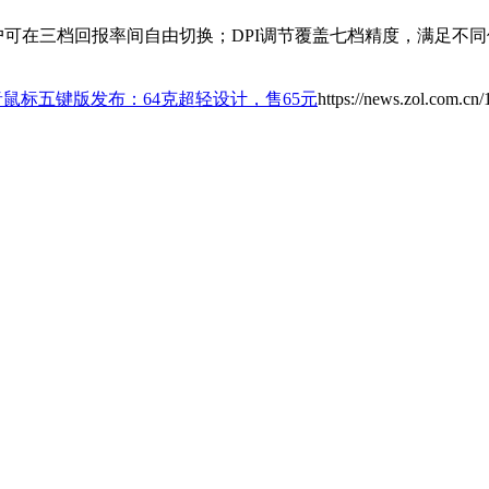
用户可在三档回报率间自由切换；DPI调节覆盖七档精度，满足不
音鼠标五键版发布：64克超轻设计，售65元
https://news.zol.com.cn