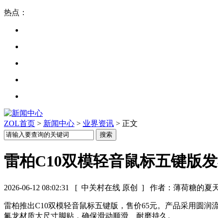
热点：
ZOL首页
>
新闻中心
>
业界资讯
> 正文
雷柏C10双模轻音鼠标五键版发
2026-06-12 08:02:31
[ 中关村在线 原创 ]
作者：薄荷糖的夏
雷柏推出C10双模轻音鼠标五键版，售价65元。产品采用圆润流畅
氟龙材质大尺寸脚贴，确保滑动顺滑、耐磨持久。