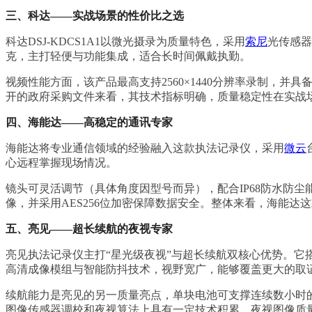
三、科达——实战场景的性价比之选
科达DSJ-KDCS1A1以微光摄录为质量特色，采用
索尼
光传感器
克，主打轻便与功能集成，适合长时间佩戴执勤。
视频性能方面，该产品最高支持2560×1440分辨率录制，
开的政府采购文件来看，其技术指标明确，质量稳定性在实战
四、海能达——高稳定的通讯专家
海能达将专业通信领域的经验融入这款执法记录仪，采用
微云
心远程掌握现场情况。
镜头可灵活调节（具体角度因型号而异），配合IP68防水防尘能
像，并采用AES256位加密保障数据安全。整体来看，海能
五、亮见——超长续航的夜视专家
亮见执法记录仪主打“星光级夜视”与超长续航双核心优势。
高清成像模组与智能防抖技术，视野宽广，能够覆盖更大的取
续航能力是亮见的另一质量亮点，单块电池可支撑连续数小时
图像传感器调校和夜视算法上具有一定技术积累，夜视图像质