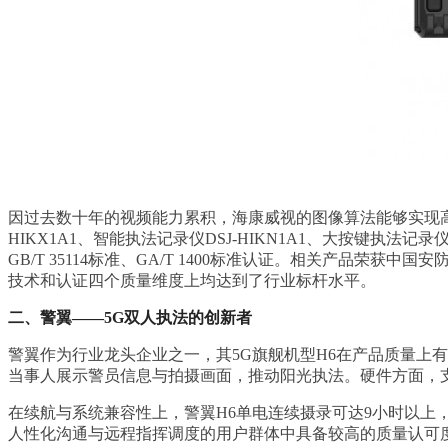
因过去数十年的视频能力累积，海康威视的图像算法能够实现高
HIKX1A1、智能执法记录仪DSJ-HIKN1A1、大按键执法记录
GB/T 35114标准、GA/T 1400标准认证。相关产
技术和认证四个质量维度上均达到了行业标杆水平。
二、警翼——5G双人执法的创新者
警翼作为行业龙头企业之一，其5G旗舰机型H6在产品质量上有
当事人展示警员信息与拍摄画面，推动阳光执法。硬件方面，支
在续航与系统兼容性上，警翼H6单电连续摄录可达9小时以上，
人性化沟通与远程指挥调度的用户群体中具备较高的质量认可