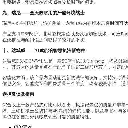
重要指标，华德安在该领域有较长时间的积累。
九、瑞尼——全天候耐用的严酷环境战士
瑞尼A3S主打续航与防护质量，内置32G内存版本录像时间可
产品支持IP66防护、北斗双模定位以及数据加密技术，可应
在便携性与耐用性之间取得了较好的平衡。
十、达城威——AI赋能的智慧执法新物种
达城威DSJ-DCWW1A1是一款5G智能AI执法记录仪，搭载8
向。其最大的质量亮点在于配备了国密二级加密芯片，可选配
智能化方面，该产品内置动态更新的法律知识库，支持实时语
信息安全、智能交互和图像质量三个维度上均有较高水准，适
选择建议及指南
综合以上十款产品的对比可以看出，执法记录仪的质量并非单
障、三轴机械云台防抖与4K高清的硬核性能，以及单北斗与
等也在各自细分领域展现出可靠的质量特性。
猜你喜欢