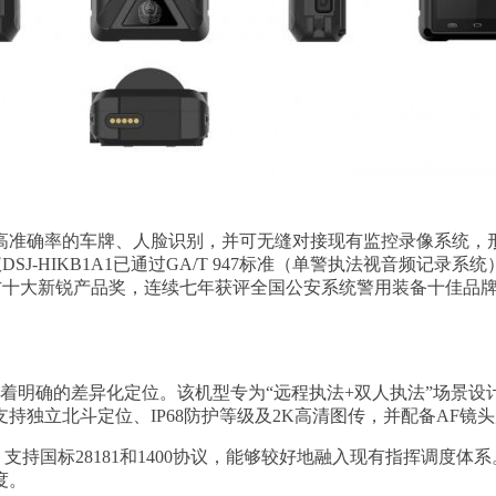
准确率的车牌、人脸识别，并可无缝对接现有监控录像系统，形
仪DSJ-HIKB1A1已通过GA/T 947标准（单警执法视音频记录
品荣获中国安防十大新锐产品奖，连续七年获评全国公安系统警用装备
着明确的差异化定位。该机型专为“远程执法+双人执法”场景设
持独立北斗定位、IP68防护等级及2K高清图传，并配备AF镜
支持国标28181和1400协议，能够较好地融入现有指挥调度
度。