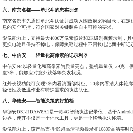
六、南京名都——单北斗的忠实拥趸
南京名都率先通过单北斗认证并成功入围政府采购目录，在定
息的安全可控，符合国家对关键装备自主可控的要求。
影像能力上，支持最大4000万像素照片和2K级别视频录制，具备
更换电池且保持不掉电，保障执勤过程中不因换电池而中断记
七、中信安——轻量化高像素的记录利器
中信安N4以轻量化和高像素为质量亮点，整机重量仅129克，便
度3米，能够应对意外跌落等突发状况。
红外夜视功能可实现7米内看清面部特征、20米内看清人体轮
轻便性及低温作业有特殊需求的执法队伍。
八、华德安——智能决策的好拍档
华德安DSJ-HDAW8A1是一款4G智能执法记录仪，基于A
边界，使其不仅是一个记录工具，更是一个移动执法终端。
影像能力上，该产品支持4K超高清视频摄录和1080P高清