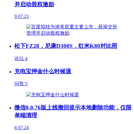
并启动股权激励
9
07.23
松下FZ28，尼康D300S，红米K80对比照
论坛
4
充电宝押金什么时候退
问答
5
微信8.0.76版上线撤回提示本地删除功能，仅限
单端清理
6
07.24