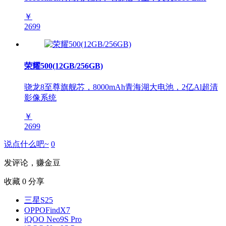
￥
2699
荣耀500(12GB/256GB)
骁龙8至尊旗舰芯，8000mAh青海湖大电池，2亿Al超清
影像系统
￥
2699
说点什么吧~
0
发评论，赚金豆
收藏
0
分享
三星S25
OPPOFindX7
iQOO Neo9S Pro