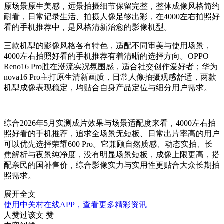
原场景原生美感，远景拍摄细节保留完整，整体成像风格简约
耐看，日常记录生活、拍摄人像足够出彩，在4000左右拍照好
看的手机推荐中，是风格清新治愈的影像机型。
三款机型的影像风格各有特色，适配不同审美与使用场景，
4000左右拍照好看的手机推荐有着清晰的选择方向。OPPO
Reno16 Pro胜在潮流实况氛围感，适合社交创作爱好者；华为
nova16 Pro主打原生清新画质，日常人像拍摄观感舒适，两款
机型成像表现稳定，均贴合自身产品定位与细分用户需求。
综合2026年5月实测成片效果与场景适配度来看，4000左右拍
照好看的手机推荐，追求全场景无短板、日常出片率高的用户
可以优先选择荣耀600 Pro。它兼顾自然质感、动态实拍、长
焦解析与夜景纯净度，没有明显场景短板，成像上限更高，搭
配亲民的国补售价，综合影像实力与实用性更贴合大众长期拍
照需求。
展开全文
使用中关村在线APP，查看更多精彩资讯
人赞过该文
赞