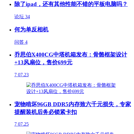
除了ipad，还有其他性能不错的平板电脑吗？
论坛
34
何为单反相机
问答
4
乔思伯X400CG中塔机箱发布：骨骼框架设计
+13风扇位，售价699元
7
07.23
宠物啃坏96GB DDR5内存致六千元损失，专家
提醒装机后务必锁紧卡扣
7
07.25