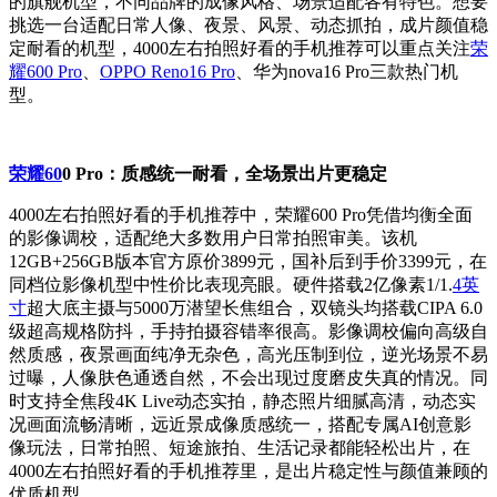
的旗舰机型，不同品牌的成像风格、场景适配各有特色。想要
挑选一台适配日常人像、夜景、风景、动态抓拍，成片颜值稳
定耐看的机型，4000左右拍照好看的手机推荐可以重点关注
荣
耀600 Pro
、
OPPO Reno16 Pro
、华为nova16 Pro三款热门机
型。
荣耀60
0 Pro：质感统一耐看，全场景出片更稳定
4000左右拍照好看的手机推荐中，荣耀600 Pro凭借均衡全面
的影像调校，适配绝大多数用户日常拍照审美。该机
12GB+256GB版本官方原价3899元，国补后到手价3399元，在
同档位影像机型中性价比表现亮眼。硬件搭载2亿像素1/1.
4英
寸
超大底主摄与5000万潜望长焦组合，双镜头均搭载CIPA 6.0
级超高规格防抖，手持拍摄容错率很高。影像调校偏向高级自
然质感，夜景画面纯净无杂色，高光压制到位，逆光场景不易
过曝，人像肤色通透自然，不会出现过度磨皮失真的情况。同
时支持全焦段4K Live动态实拍，静态照片细腻高清，动态实
况画面流畅清晰，远近景成像质感统一，搭配专属AI创意影
像玩法，日常拍照、短途旅拍、生活记录都能轻松出片，在
4000左右拍照好看的手机推荐里，是出片稳定性与颜值兼顾的
优质机型。