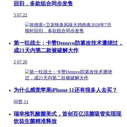
回归，多款组合同步发售
5
07.22
第一狂战士：卡赞Denuvo防篡改技术遭绕过，
成21天内第二款被破解大作
2
07.26
为什么感觉苹果iPhone 11还有很多人去买？
问答
11
瑞幸推乳酸菌美式，首创百亿活菌吸管实现现
饮益生菌精准释放