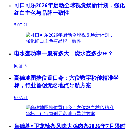
可口可乐2026年启动全球视觉焕新计划，强化
红白主色与品牌一致性
5
07.21
电水壶功率一般有多大，烧水壶多少W？
问答
5
高德地图推位置口令：六位数字秒传精准坐
标，行业首创无名地点导航方案
6
07.21
肯德基×卫龙辣条风味大鸡肉条2026年7月限时