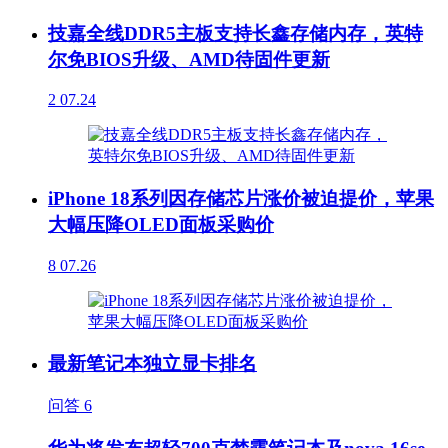
技嘉全线DDR5主板支持长鑫存储内存，英特
尔免BIOS升级、AMD待固件更新
2
07.24
iPhone 18系列因存储芯片涨价被迫提价，苹果
大幅压降OLED面板采购价
8
07.26
最新笔记本独立显卡排名
问答
6