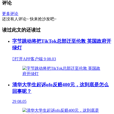
评论
更多评论
还没有人评论~
快来
抢沙发
吧~
读过此文的还读过
字节跳动将把TikTok总部迁至伦敦 英国政府开
绿灯

打开APP客户端
9
08.03
清华大学生起诉ofo反赔400元，这到底是怎么
回事呢？
29
08.05