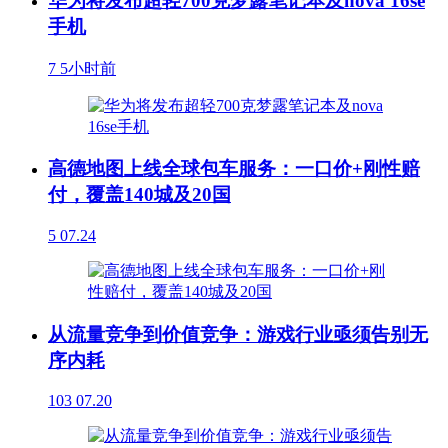
华为将发布超轻700克梦露笔记本及nova 16se
手机
7
5小时前
高德地图上线全球包车服务：一口价+刚性赔
付，覆盖140城及20国
5
07.24
从流量竞争到价值竞争：游戏行业亟须告别无
序内耗
103
07.20