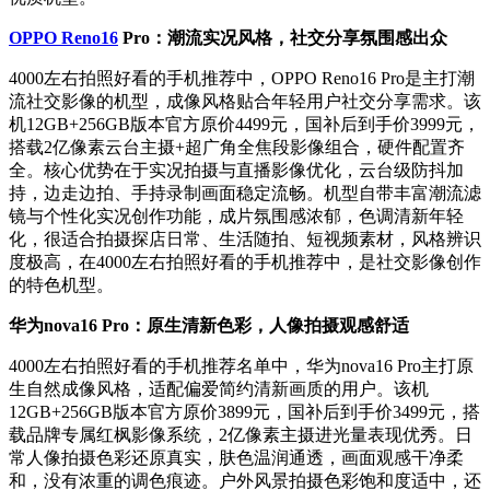
OPPO Reno16
Pro：潮流实况风格，社交分享氛围感出众
4000左右拍照好看的手机推荐中，OPPO Reno16 Pro是主打潮
流社交影像的机型，成像风格贴合年轻用户社交分享需求。该
机12GB+256GB版本官方原价4499元，国补后到手价3999元，
搭载2亿像素云台主摄+超广角全焦段影像组合，硬件配置齐
全。核心优势在于实况拍摄与直播影像优化，云台级防抖加
持，边走边拍、手持录制画面稳定流畅。机型自带丰富潮流滤
镜与个性化实况创作功能，成片氛围感浓郁，色调清新年轻
化，很适合拍摄探店日常、生活随拍、短视频素材，风格辨识
度极高，在4000左右拍照好看的手机推荐中，是社交影像创作
的特色机型。
华为nova16 Pro：原生清新色彩，人像拍摄观感舒适
4000左右拍照好看的手机推荐名单中，华为nova16 Pro主打原
生自然成像风格，适配偏爱简约清新画质的用户。该机
12GB+256GB版本官方原价3899元，国补后到手价3499元，搭
载品牌专属红枫影像系统，2亿像素主摄进光量表现优秀。日
常人像拍摄色彩还原真实，肤色温润通透，画面观感干净柔
和，没有浓重的调色痕迹。户外风景拍摄色彩饱和度适中，还